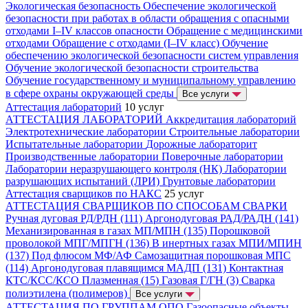
Экологическая безопасность
Обеспечение экологической
безопасности при работах в области обращения с опасными
отходами I–IV классов опасности
Обращение с медицинскими
отходами
Обращение с отходами (I–IV класс)
Обучение
обеспечению экологической безопасности систем управления
Обучение экологической безопасности строительства
Обучение государственному и муниципальному управлению
в сфере охраны окружающей среды
Все услуги
Аттестация лабораторий
10 услуг
АТТЕСТАЦИЯ ЛАБОРАТОРИЙ
Аккредитация лабораторий
Электротехнические лаборатории
Строительные лаборатории
Испытательные лаборатории
Дорожные лабораторит
Производственные лаборатории
Поверочные лаборатории
Лаборатории неразрушающего контроля (НК)
Лаборатории
разрушающих испытаний (ЛРИ)
Грунтовые лаборатории
Аттестация сварщиков по НАКС
25 услуг
АТТЕСТАЦИЯ СВАРЩИКОВ ПО СПОСОБАМ СВАРКИ
Ручная дуговая РД/РДН (111)
Аргонодуговая РАД/РАДН (141)
Механизированная в газах МП/МПН (135)
Порошковой
проволокой МПГ/МПГН (136)
В инертных газах МПИ/МПИН
(137)
Под флюсом МФ/АФ
Самозащитная порошковая МПС
(114)
Аргонодуговая плавящимся МАДП (131)
Контактная
КТС/КСС/КСО
Плазменная (15)
Газовая Г/ГН (3)
Сварка
полиэтилена (полимеров)
Все услуги
АТТЕСТАЦИЯ ПО ГРУППАМ ОПО
Газоопасные объекты