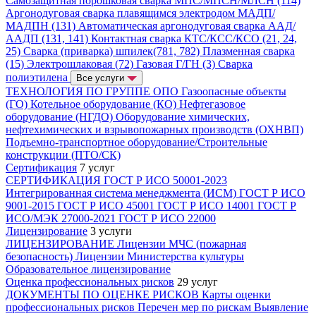
Самозащитная порошковая сварка МПС/МПСН/МЛСН (114)
Аргонодуговая сварка плавящимся электродом МАДП/
МАДПН (131)
Автоматическая аргонодуговая сварка ААД/
ААДП (131, 141)
Контактная сварка КТС/КСС/КСО (21, 24,
25)
Сварка (приварка) шпилек(781, 782)
Плазменная сварка
(15)
Электрошлаковая (72)
Газовая Г/ГН (3)
Сварка
полиэтилена
Все услуги
ТЕХНОЛОГИЯ ПО ГРУППЕ ОПО
Газоопасные объекты
(ГО)
Котельное оборудование (КО)
Нефтегазовое
оборудование (НГДО)
Оборудование химических,
нефтехимических и взрывопожарных производств (ОХНВП)
Подъемно-транспортное оборудование/Строительные
конструкции (ПТО/СК)
Сертификация
7 услуг
СЕРТИФИКАЦИЯ
ГОСТ Р ИСО 50001-2023
Интегрированная система менеджмента (ИСМ)
ГОСТ Р ИСО
9001-2015
ГОСТ Р ИСО 45001
ГОСТ Р ИСО 14001
ГОСТ Р
ИСО/МЭК 27000-2021
ГОСТ Р ИСО 22000
Лицензирование
3 услуги
ЛИЦЕНЗИРОВАНИЕ
Лицензии МЧС (пожарная
безопасность)
Лицензии Министерства культуры
Образовательное лицензирование
Оценка профессиональных рисков
29 услуг
ДОКУМЕНТЫ ПО ОЦЕНКЕ РИСКОВ
Карты оценки
профессиональных рисков
Перечен мер по рискам
Выявление