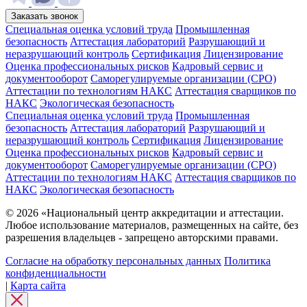
Заказать звонок
Специальная оценка условий труда
Промышленная
безопасность
Аттестация лабораторий
Разрушающий и
неразрушающий контроль
Сертификация
Лицензирование
Оценка профессиональных рисков
Кадровый сервис и
документооборот
Cаморегулируемые организации (СРО)
Аттестации по технологиям НАКС
Аттестация сварщиков по
НАКС
Экологическая безопасность
Специальная оценка условий труда
Промышленная
безопасность
Аттестация лабораторий
Разрушающий и
неразрушающий контроль
Сертификация
Лицензирование
Оценка профессиональных рисков
Кадровый сервис и
документооборот
Cаморегулируемые организации (СРО)
Аттестации по технологиям НАКС
Аттестация сварщиков по
НАКС
Экологическая безопасность
© 2026 «Национальный центр аккредитации и аттестации.
Любое использование материалов, размещенных на сайте, без
разрешения владельцев - запрещено авторскими правами.
Согласие на обработку персональных данных
Политика
конфиденциальности
|
Карта сайта