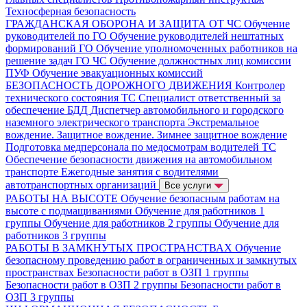
Техносферная безопасность
ГРАЖДАНСКАЯ ОБОРОНА И ЗАЩИТА ОТ ЧС
Обучение
руководителей по ГО
Обучение руководителей нештатных
формирований ГО
Обучение уполномоченных работников на
решение задач ГО ЧС
Обучение должностных лиц комиссии
ПУФ
Обучение эвакуационных комиссий
БЕЗОПАСНОСТЬ ДОРОЖНОГО ДВИЖЕНИЯ
Контролер
технического состояния ТС
Специалист ответственный за
обеспечение БДД
Диспетчер автомобильного и городского
наземного электрического транспорта
Экстремальное
вождение. Защитное вождение. Зимнее защитное вождение
Подготовка медперсонала по медосмотрам водителей ТС
Обеспечение безопасности движения на автомобильном
транспорте
Ежегодные занятия с водителями
автотранспортных организаций
Все услуги
РАБОТЫ НА ВЫСОТЕ
Обучение безопасным работам на
высоте с подмащиваниями
Обучение для работников 1
группы
Обучение для работников 2 группы
Обучение для
работников 3 группы
РАБОТЫ В ЗАМКНУТЫХ ПРОСТРАНСТВАХ
Обучение
безопасному проведению работ в ограниченных и замкнутых
пространствах
Безопасности работ в ОЗП 1 группы
Безопасности работ в ОЗП 2 группы
Безопасности работ в
ОЗП 3 группы