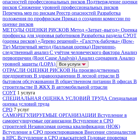
опасностей профессиональных рисков
Подтверждение оценки
рисков
Снижение уровней профессиональных рисков
Перечень мер по рискам
Реестр опасностей
Разработка
положения по профрискам
Приказ о создании комиссии по
оценке рисков
МЕТОДЫ ОЦЕНКИ РИСКОВ
Метод «Затрат–выгод»
Оценка
профриска для здоровья работников
Разработка раздела СУОТ
(оценка рисков)
«Дерево решений»
«Галстук-бабочка» (Bow-
Tie)
Матричный метод (балльная оценка)
Причинно-
следственный анализ
С учётом человеческого фактора
Анализ
первопричин (Root Cause Analysis)
Анализ сценариев
Анализ
уровней защиты (LOPA)
Все услуги
ОТРАСЛИ ОЦЕНКИ РИСКОВ
На производственных
предприятиях
В здравоохранении
В лесной отрасли
В
бытовом обслуживании
В общественном питании
В офисах
В
строительстве
В ЖКХ
В автомобильной отрасли
СОУТ
1 услуга
СПЕЦИАЛЬНАЯ ОЦЕНКА УСЛОВИЙ ТРУДА
Специальная
оценка условий труда
СРО
7 услуг
САМОРЕГУЛИРУЕМЫЕ ОРГАНИЗАЦИИ
Вступление в
саморегулируемые организации
Вступление в СРО
строителей
Независимая оценка квалификации (НОК)
Вступление в СРО проектировщиков
Внесение специалистов
в НРС
Вступление в СРО изыскателей
Годовые проверки