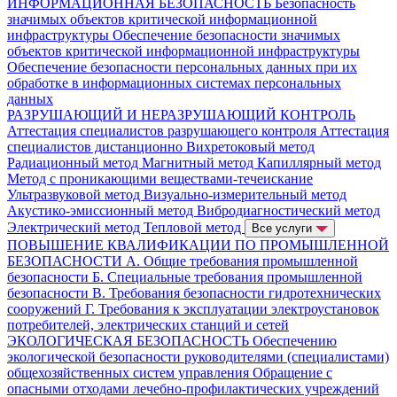
ИНФОРМАЦИОННАЯ БЕЗОПАСНОСТЬ
Безопасность
значимых объектов критической информационной
инфраструктуры
Обеспечение безопасности значимых
объектов критической информационной инфраструктуры
Обеспечение безопасности персональных данных при их
обработке в информационных системах персональных
данных
РАЗРУШАЮЩИЙ И НЕРАЗРУШАЮЩИЙ КОНТРОЛЬ
Аттестация специалистов разрушающего контроля
Аттестация
специалистов дистанционно
Вихретоковый метод
Радиационный метод
Магнитный метод
Капиллярный метод
Метод с проникающими веществами-течеискание
Ультразвуковой метод
Визуально-измерительный метод
Акустико-эмиссионный метод
Вибродиагностический метод
Электрический метод
Тепловой метод
Все услуги
ПОВЫШЕНИЕ КВАЛИФИКАЦИИ ПО ПРОМЫШЛЕННОЙ
БЕЗОПАСНОСТИ
А. Общие требования промышленной
безопасности
Б. Специальные требования промышленной
безопасности
В. Требования безопасности гидротехнических
сооружений
Г. Требования к эксплуатации электроустановок
потребителей, электрических станций и сетей
ЭКОЛОГИЧЕСКАЯ БЕЗОПАСНОСТЬ
Обеспечению
экологической безопасности руководителями (специалистами)
общехозяйственных систем управления
Обращение с
опасными отходами лечебно-профилактических учреждений