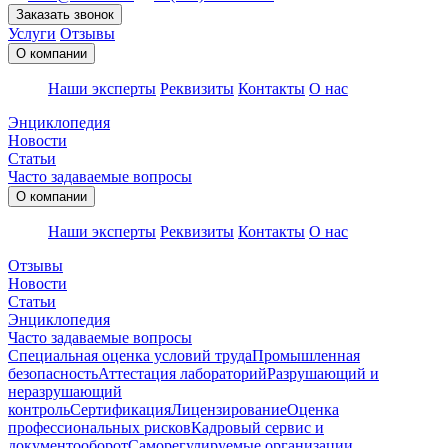
Заказать звонок
Услуги
Отзывы
О компании
Наши эксперты
Реквизиты
Контакты
О нас
Энциклопедия
Новости
Статьи
Часто задаваемые вопросы
О компании
Наши эксперты
Реквизиты
Контакты
О нас
Отзывы
Новости
Статьи
Энциклопедия
Часто задаваемые вопросы
Специальная оценка условий труда
Промышленная
безопасность
Аттестация лабораторий
Разрушающий и
неразрушающий
контроль
Сертификация
Лицензирование
Оценка
профессиональных рисков
Кадровый сервис и
документооборот
Cаморегулируемые организации