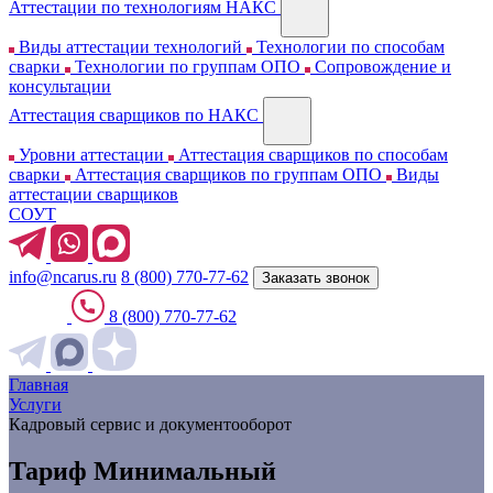
Аттестации по технологиям НАКС
Виды аттестации технологий
Технологии по способам
сварки
Технологии по группам ОПО
Сопровождение и
консультации
Аттестация сварщиков по НАКС
Уровни аттестации
Аттестация сварщиков по способам
сварки
Аттестация сварщиков по группам ОПО
Виды
аттестации сварщиков
СОУТ
info@ncarus.ru
8 (800) 770-77-62
Заказать звонок
8 (800) 770-77-62
Главная
Услуги
Кадровый сервис и документооборот
Тариф Минимальный