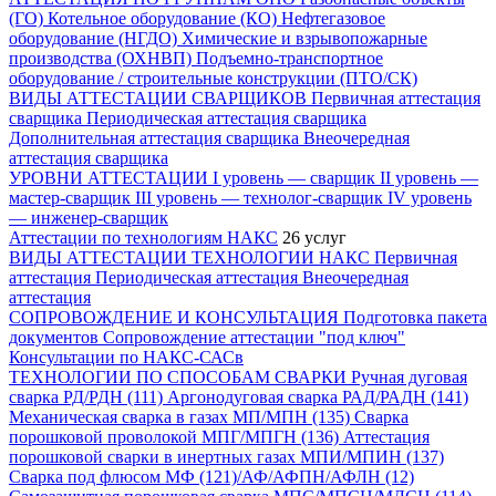
(ГО)
Котельное оборудование (КО)
Нефтегазовое
оборудование (НГДО)
Химические и взрывопожарные
производства (ОХНВП)
Подъемно-транспортное
оборудование / строительные конструкции (ПТО/СК)
ВИДЫ АТТЕСТАЦИИ СВАРЩИКОВ
Первичная аттестация
сварщика
Периодическая аттестация сварщика
Дополнительная аттестация сварщика
Внеочередная
аттестация сварщика
УРОВНИ АТТЕСТАЦИИ
I уровень — сварщик
II уровень —
мастер-сварщик
III уровень — технолог-сварщик
IV уровень
— инженер-сварщик
Аттестации по технологиям НАКС
26 услуг
ВИДЫ АТТЕСТАЦИИ ТЕХНОЛОГИИ НАКС
Первичная
аттестация
Периодическая аттестация
Внеочередная
аттестация
СОПРОВОЖДЕНИЕ И КОНСУЛЬТАЦИЯ
Подготовка пакета
документов
Сопровождение аттестации "под ключ"
Консультации по НАКС-САСв
ТЕХНОЛОГИИ ПО СПОСОБАМ СВАРКИ
Ручная дуговая
сварка РД/РДН (111)
Аргонодуговая сварка РАД/РАДН (141)
Механическая сварка в газах МП/МПН (135)
Сварка
порошковой проволокой МПГ/МПГН (136)
Аттестация
порошковой сварки в инертных газах МПИ/МПИН (137)
Сварка под флюсом МФ (121)/АФ/АФПН/АФЛН (12)