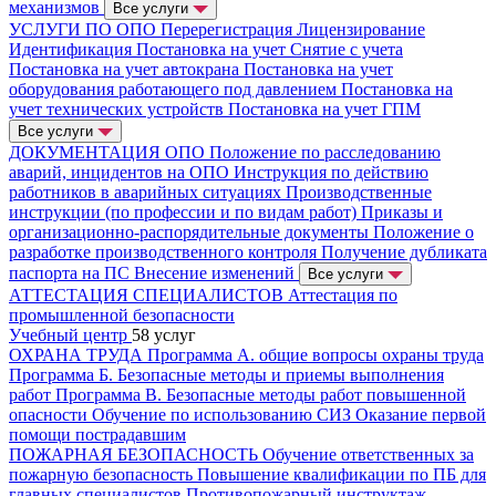
механизмов
Все услуги
УСЛУГИ ПО ОПО
Перерегистрация
Лицензирование
Идентификация
Постановка на учет
Снятие с учета
Постановка на учет автокрана
Постановка на учет
оборудования работающего под давлением
Постановка на
учет технических устройств
Постановка на учет ГПМ
Все услуги
ДОКУМЕНТАЦИЯ ОПО
Положение по расследованию
аварий, инцидентов на ОПО
Инструкция по действию
работников в аварийных ситуациях
Производственные
инструкции (по профессии и по видам работ)
Приказы и
организационно-распорядительные документы
Положение о
разработке производственного контроля
Получение дубликата
паспорта на ПС
Внесение изменений
Все услуги
АТТЕСТАЦИЯ СПЕЦИАЛИСТОВ
Аттестация по
промышленной безопасности
Учебный центр
58 услуг
ОХРАНА ТРУДА
Программа А. общие вопросы охраны труда
Программа Б. Безопасные методы и приемы выполнения
работ
Программа В. Безопасные методы работ повышенной
опасности
Обучение по использованию СИЗ
Оказание первой
помощи пострадавшим
ПОЖАРНАЯ БЕЗОПАСНОСТЬ
Обучение ответственных за
пожарную безопасность
Повышение квалификации по ПБ для
главных специалистов
Противопожарный инструктаж