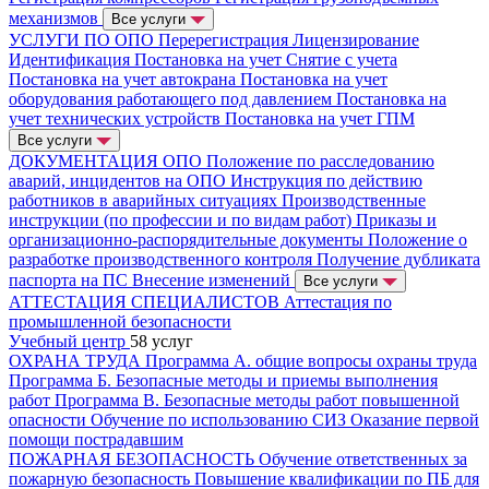
механизмов
Все услуги
УСЛУГИ ПО ОПО
Перерегистрация
Лицензирование
Идентификация
Постановка на учет
Снятие с учета
Постановка на учет автокрана
Постановка на учет
оборудования работающего под давлением
Постановка на
учет технических устройств
Постановка на учет ГПМ
Все услуги
ДОКУМЕНТАЦИЯ ОПО
Положение по расследованию
аварий, инцидентов на ОПО
Инструкция по действию
работников в аварийных ситуациях
Производственные
инструкции (по профессии и по видам работ)
Приказы и
организационно-распорядительные документы
Положение о
разработке производственного контроля
Получение дубликата
паспорта на ПС
Внесение изменений
Все услуги
АТТЕСТАЦИЯ СПЕЦИАЛИСТОВ
Аттестация по
промышленной безопасности
Учебный центр
58 услуг
ОХРАНА ТРУДА
Программа А. общие вопросы охраны труда
Программа Б. Безопасные методы и приемы выполнения
работ
Программа В. Безопасные методы работ повышенной
опасности
Обучение по использованию СИЗ
Оказание первой
помощи пострадавшим
ПОЖАРНАЯ БЕЗОПАСНОСТЬ
Обучение ответственных за
пожарную безопасность
Повышение квалификации по ПБ для