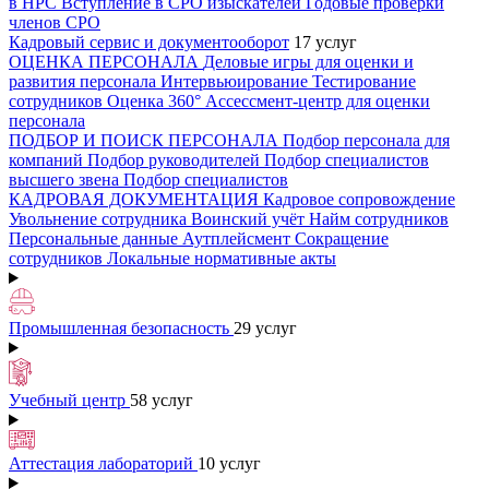
в НРС
Вступление в СРО изыскателей
Годовые проверки
членов СРО
Кадровый сервис и документооборот
17 услуг
ОЦЕНКА ПЕРСОНАЛА
Деловые игры для оценки и
развития персонала
Интервьюирование
Тестирование
сотрудников
Оценка 360°
Ассессмент-центр для оценки
персонала
ПОДБОР И ПОИСК ПЕРСОНАЛА
Подбор персонала для
компаний
Подбор руководителей
Подбор специалистов
высшего звена
Подбор специалистов
КАДРОВАЯ ДОКУМЕНТАЦИЯ
Кадровое сопровождение
Увольнение сотрудника
Воинский учёт
Найм сотрудников
Персональные данные
Аутплейсмент
Сокращение
сотрудников
Локальные нормативные акты
Промышленная безопасность
29 услуг
Учебный центр
58 услуг
Аттестация лабораторий
10 услуг