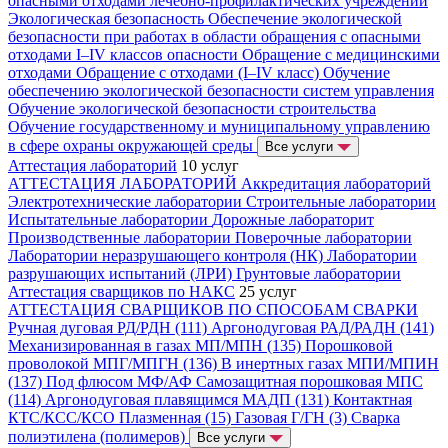
опасными отходами лечебно-профилактических учреждений
Экологическая безопасность
Обеспечение экологической
безопасности при работах в области обращения с опасными
отходами I–IV классов опасности
Обращение с медицинскими
отходами
Обращение с отходами (I–IV класс)
Обучение
обеспечению экологической безопасности систем управления
Обучение экологической безопасности строительства
Обучение государственному и муниципальному управлению
в сфере охраны окружающей среды
Все услуги
Аттестация лабораторий
10 услуг
АТТЕСТАЦИЯ ЛАБОРАТОРИЙ
Аккредитация лабораторий
Электротехнические лаборатории
Строительные лаборатории
Испытательные лаборатории
Дорожные лабораторит
Производственные лаборатории
Поверочные лаборатории
Лаборатории неразрушающего контроля (НК)
Лаборатории
разрушающих испытаний (ЛРИ)
Грунтовые лаборатории
Аттестация сварщиков по НАКС
25 услуг
АТТЕСТАЦИЯ СВАРЩИКОВ ПО СПОСОБАМ СВАРКИ
Ручная дуговая РД/РДН (111)
Аргонодуговая РАД/РАДН (141)
Механизированная в газах МП/МПН (135)
Порошковой
проволокой МПГ/МПГН (136)
В инертных газах МПИ/МПИН
(137)
Под флюсом МФ/АФ
Самозащитная порошковая МПС
(114)
Аргонодуговая плавящимся МАДП (131)
Контактная
КТС/КСС/КСО
Плазменная (15)
Газовая Г/ГН (3)
Сварка
полиэтилена (полимеров)
Все услуги