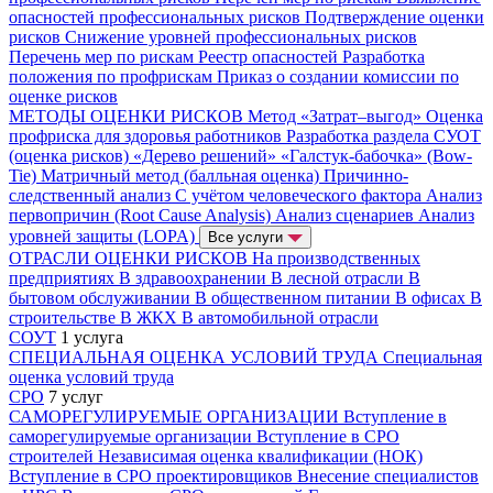
опасностей профессиональных рисков
Подтверждение оценки
рисков
Снижение уровней профессиональных рисков
Перечень мер по рискам
Реестр опасностей
Разработка
положения по профрискам
Приказ о создании комиссии по
оценке рисков
МЕТОДЫ ОЦЕНКИ РИСКОВ
Метод «Затрат–выгод»
Оценка
профриска для здоровья работников
Разработка раздела СУОТ
(оценка рисков)
«Дерево решений»
«Галстук-бабочка» (Bow-
Tie)
Матричный метод (балльная оценка)
Причинно-
следственный анализ
С учётом человеческого фактора
Анализ
первопричин (Root Cause Analysis)
Анализ сценариев
Анализ
уровней защиты (LOPA)
Все услуги
ОТРАСЛИ ОЦЕНКИ РИСКОВ
На производственных
предприятиях
В здравоохранении
В лесной отрасли
В
бытовом обслуживании
В общественном питании
В офисах
В
строительстве
В ЖКХ
В автомобильной отрасли
СОУТ
1 услуга
СПЕЦИАЛЬНАЯ ОЦЕНКА УСЛОВИЙ ТРУДА
Специальная
оценка условий труда
СРО
7 услуг
САМОРЕГУЛИРУЕМЫЕ ОРГАНИЗАЦИИ
Вступление в
саморегулируемые организации
Вступление в СРО
строителей
Независимая оценка квалификации (НОК)
Вступление в СРО проектировщиков
Внесение специалистов