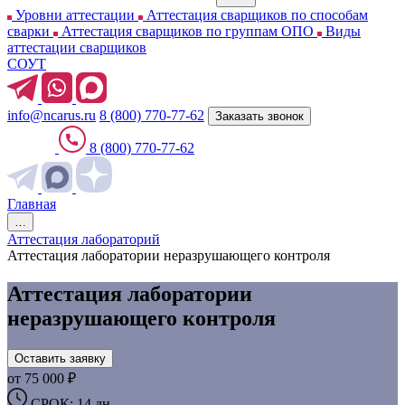
Уровни аттестации
Аттестация сварщиков по способам
сварки
Аттестация сварщиков по группам ОПО
Виды
аттестации сварщиков
СОУТ
info@ncarus.ru
8 (800) 770-77-62
Заказать звонок
8 (800) 770-77-62
Главная
…
Аттестация лабораторий
Аттестация лаборатории неразрушающего контроля
Аттестация лаборатории
неразрушающего контроля
Оставить заявку
от 75 000 ₽
СРОК: 14 дн.