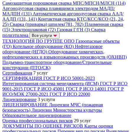
Самозащитная порошковая сварка МПС/МПСН/МЛСН (114)
Аргонодуговая сварка плавящимся электродом МАДП/
МАДПН (131)
Автоматическая аргонодуговая сварка ААД/
ААДП (131, 141)
Контактная сварка КТС/КСС/КСО (21, 24,
25)
Сварка (приварка) шпилек(781, 782)
Плазменная сварка
(15)
Электрошлаковая (72)
Газовая Г/ГН (3)
Сварка
полиэтилена
Все услуги
ТЕХНОЛОГИЯ ПО ГРУППЕ ОПО
Газоопасные объекты
(ГО)
Котельное оборудование (КО)
Нефтегазовое
оборудование (НГДО)
Оборудование химических,
нефтехимических и взрывопожарных производств (ОХНВП)
Подъемно-транспортное оборудование/Строительные
конструкции (ПТО/СК)
Сертификация
7 услуг
СЕРТИФИКАЦИЯ
ГОСТ Р ИСО 50001-2023
Интегрированная система менеджмента (ИСМ)
ГОСТ Р ИСО
9001-2015
ГОСТ Р ИСО 45001
ГОСТ Р ИСО 14001
ГОСТ Р
ИСО/МЭК 27000-2021
ГОСТ Р ИСО 22000
Лицензирование
3 услуги
ЛИЦЕНЗИРОВАНИЕ
Лицензии МЧС (пожарная
безопасность)
Лицензии Министерства культуры
Образовательное лицензирование
Оценка профессиональных рисков
29 услуг
ДОКУМЕНТЫ ПО ОЦЕНКЕ РИСКОВ
Карты оценки
профессиональных рисков
Перечен мер по рискам
Выявление