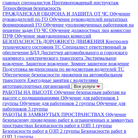
главных специалистов
Противопожарный инструктаж
Техносферная безопасность
ГРАЖДАНСКАЯ ОБОРОНА И ЗАЩИТА ОТ ЧС
Обучение
руководителей по ГО
Обучение руководителей нештатных
формирований ГО
Обучение уполномоченных работников на
решение задач ГО ЧС
Обучение должностных лиц комиссии
ПУФ
Обучение эвакуационных комиссий
БЕЗОПАСНОСТЬ ДОРОЖНОГО ДВИЖЕНИЯ
Контролер
технического состояния ТС
Специалист ответственный за
обеспечение БДД
Диспетчер автомобильного и городского
наземного электрического транспорта
Экстремальное
вождение. Защитное вождение. Зимнее защитное вождение
Подготовка медперсонала по медосмотрам водителей ТС
Обеспечение безопасности движения на автомобильном
транспорте
Ежегодные занятия с водителями
автотранспортных организаций
Все услуги
РАБОТЫ НА ВЫСОТЕ
Обучение безопасным работам на
высоте с подмащиваниями
Обучение для работников 1
группы
Обучение для работников 2 группы
Обучение для
работников 3 группы
РАБОТЫ В ЗАМКНУТЫХ ПРОСТРАНСТВАХ
Обучение
безопасному проведению работ в ограниченных и замкнутых
пространствах
Безопасности работ в ОЗП 1 группы
Безопасности работ в ОЗП 2 группы
Безопасности работ в
ОЗП 3 группы