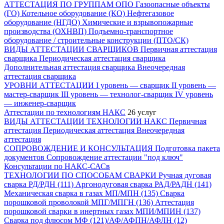
АТТЕСТАЦИЯ ПО ГРУППАМ ОПО
Газоопасные объекты
(ГО)
Котельное оборудование (КО)
Нефтегазовое
оборудование (НГДО)
Химические и взрывопожарные
производства (ОХНВП)
Подъемно-транспортное
оборудование / строительные конструкции (ПТО/СК)
ВИДЫ АТТЕСТАЦИИ СВАРЩИКОВ
Первичная аттестация
сварщика
Периодическая аттестация сварщика
Дополнительная аттестация сварщика
Внеочередная
аттестация сварщика
УРОВНИ АТТЕСТАЦИИ
I уровень — сварщик
II уровень —
мастер-сварщик
III уровень — технолог-сварщик
IV уровень
— инженер-сварщик
Аттестации по технологиям НАКС
26 услуг
ВИДЫ АТТЕСТАЦИИ ТЕХНОЛОГИИ НАКС
Первичная
аттестация
Периодическая аттестация
Внеочередная
аттестация
СОПРОВОЖДЕНИЕ И КОНСУЛЬТАЦИЯ
Подготовка пакета
документов
Сопровождение аттестации "под ключ"
Консультации по НАКС-САСв
ТЕХНОЛОГИИ ПО СПОСОБАМ СВАРКИ
Ручная дуговая
сварка РД/РДН (111)
Аргонодуговая сварка РАД/РАДН (141)
Механическая сварка в газах МП/МПН (135)
Сварка
порошковой проволокой МПГ/МПГН (136)
Аттестация
порошковой сварки в инертных газах МПИ/МПИН (137)
Сварка под флюсом МФ (121)/АФ/АФПН/АФЛН (12)