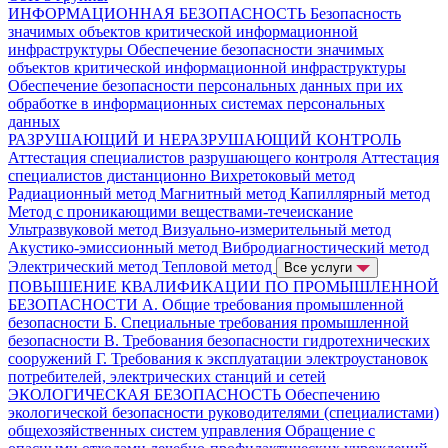
ИНФОРМАЦИОННАЯ БЕЗОПАСНОСТЬ
Безопасность
значимых объектов критической информационной
инфраструктуры
Обеспечение безопасности значимых
объектов критической информационной инфраструктуры
Обеспечение безопасности персональных данных при их
обработке в информационных системах персональных
данных
РАЗРУШАЮЩИЙ И НЕРАЗРУШАЮЩИЙ КОНТРОЛЬ
Аттестация специалистов разрушающего контроля
Аттестация
специалистов дистанционно
Вихретоковый метод
Радиационный метод
Магнитный метод
Капиллярный метод
Метод с проникающими веществами-течеискание
Ультразвуковой метод
Визуально-измерительный метод
Акустико-эмиссионный метод
Вибродиагностический метод
Электрический метод
Тепловой метод
Все услуги
ПОВЫШЕНИЕ КВАЛИФИКАЦИИ ПО ПРОМЫШЛЕННОЙ
БЕЗОПАСНОСТИ
А. Общие требования промышленной
безопасности
Б. Специальные требования промышленной
безопасности
В. Требования безопасности гидротехнических
сооружений
Г. Требования к эксплуатации электроустановок
потребителей, электрических станций и сетей
ЭКОЛОГИЧЕСКАЯ БЕЗОПАСНОСТЬ
Обеспечению
экологической безопасности руководителями (специалистами)
общехозяйственных систем управления
Обращение с