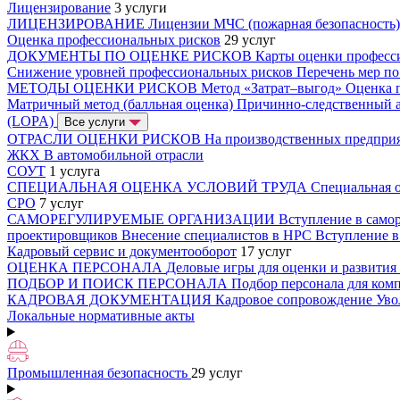
Лицензирование
3 услуги
ЛИЦЕНЗИРОВАНИЕ
Лицензии МЧС (пожарная безопасность
Оценка профессиональных рисков
29 услуг
ДОКУМЕНТЫ ПО ОЦЕНКЕ РИСКОВ
Карты оценки професс
Снижение уровней профессиональных рисков
Перечень мер п
МЕТОДЫ ОЦЕНКИ РИСКОВ
Метод «Затрат–выгод»
Оценка 
Матричный метод (балльная оценка)
Причинно-следственный 
(LOPA)
Все услуги
ОТРАСЛИ ОЦЕНКИ РИСКОВ
На производственных предпри
ЖКХ
В автомобильной отрасли
СОУТ
1 услуга
СПЕЦИАЛЬНАЯ ОЦЕНКА УСЛОВИЙ ТРУДА
Специальная о
СРО
7 услуг
САМОРЕГУЛИРУЕМЫЕ ОРГАНИЗАЦИИ
Вступление в само
проектировщиков
Внесение специалистов в НРС
Вступление 
Кадровый сервис и документооборот
17 услуг
ОЦЕНКА ПЕРСОНАЛА
Деловые игры для оценки и развития
ПОДБОР И ПОИСК ПЕРСОНАЛА
Подбор персонала для ко
КАДРОВАЯ ДОКУМЕНТАЦИЯ
Кадровое сопровождение
Уво
Локальные нормативные акты
Промышленная безопасность
29 услуг