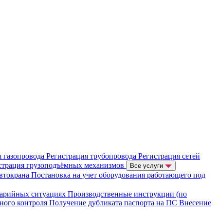
я газопровода
Регистрация трубопровода
Регистрация сетей
страция грузоподъёмных механизмов
Все услуги
автокрана
Постановка на учет оборудования работающего под
варийных ситуациях
Производственные инструкции (по
нного контроля
Получение дубликата паспорта на ПС
Внесение