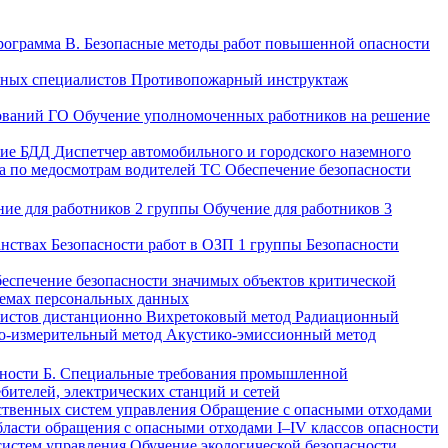
ограмма В. Безопасные методы работ повышенной опасности
вных специалистов
Противопожарный инструктаж
ований ГО
Обучение уполномоченных работников на решение
ние БДД
Диспетчер автомобильного и городского наземного
а по медосмотрам водителей ТС
Обеспечение безопасности
ние для работников 2 группы
Обучение для работников 3
анствах
Безопасности работ в ОЗП 1 группы
Безопасности
еспечение безопасности значимых объектов критической
темах персональных данных
листов дистанционно
Вихретоковый метод
Радиационный
о-измерительный метод
Акустико-эмиссионный метод
сности
Б. Специальные требования промышленной
ебителей, электрических станций и сетей
ственных систем управления
Обращение с опасными отходами
бласти обращения с опасными отходами I–IV классов опасности
систем управления
Обучение экологической безопасности