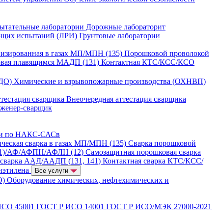
ытательные лаборатории
Дорожные лабораторит
ющих испытаний (ЛРИ)
Грунтовые лаборатории
изированная в газах МП/МПН (135)
Порошковой проволокой
овая плавящимся МАДП (131)
Контактная КТС/КСС/КСО
ГДО)
Химические и взрывопожарные производства (ОХНВП)
ттестация сварщика
Внеочередная аттестация сварщика
нженер-сварщик
ии по НАКС-САСв
ческая сварка в газах МП/МПН (135)
Сварка порошковой
21)/АФ/АФПН/АФЛН (12)
Самозащитная порошковая сварка
 сварка ААД/ААДП (131, 141)
Контактная сварка КТС/КСС/
иэтилена
Все услуги
О)
Оборудование химических, нефтехимических и
ИСО 45001
ГОСТ Р ИСО 14001
ГОСТ Р ИСО/МЭК 27000-2021