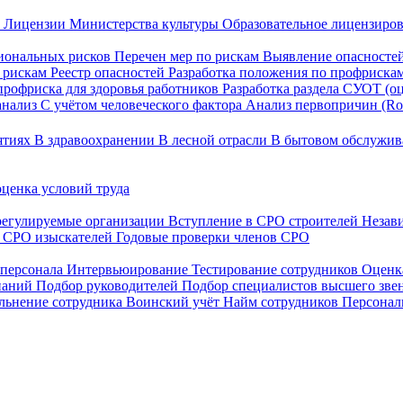
)
Лицензии Министерства культуры
Образовательное лицензиро
иональных рисков
Перечен мер по рискам
Выявление опасносте
о рискам
Реестр опасностей
Разработка положения по профриска
профриска для здоровья работников
Разработка раздела СУОТ (о
анализ
С учётом человеческого фактора
Анализ первопричин (Roo
ятиях
В здравоохранении
В лесной отрасли
В бытовом обслужи
ценка условий труда
регулируемые организации
Вступление в СРО строителей
Незав
в СРО изыскателей
Годовые проверки членов СРО
 персонала
Интервьюирование
Тестирование сотрудников
Оценк
мпаний
Подбор руководителей
Подбор специалистов высшего зве
льнение сотрудника
Воинский учёт
Найм сотрудников
Персонал