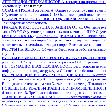
АТТЕСТАЦИЯ СПЕЦИАЛИСТОВ
Аттестация по промышлен
Учебный центр
58 услуг
ОХРАНА ТРУДА
Программа А. общие вопросы охраны труда
Обучение по использованию СИЗ
Оказание первой помощи по
ПОЖАРНАЯ БЕЗОПАСНОСТЬ
Обучение ответственных за п
Техносферная безопасность
ГРАЖДАНСКАЯ ОБОРОНА И ЗАЩИТА ОТ ЧС
Обучение ру
задач ГО ЧС
Обучение должностных лиц комиссии ПУФ
Обуче
БЕЗОПАСНОСТЬ ДОРОЖНОГО ДВИЖЕНИЯ
Контролер тех
электрического транспорта
Экстремальное вождение. Защитно
движения на автомобильном транспорте
Ежегодные занятия с 
РАБОТЫ НА ВЫСОТЕ
Обучение безопасным работам на выс
группы
РАБОТЫ В ЗАМКНУТЫХ ПРОСТРАНСТВАХ
Обучение безо
работ в ОЗП 2 группы
Безопасности работ в ОЗП 3 группы
ИНФОРМАЦИОННАЯ БЕЗОПАСНОСТЬ
Безопасность знач
информационной инфраструктуры
Обеспечение безопасности 
РАЗРУШАЮЩИЙ И НЕРАЗРУШАЮЩИЙ КОНТРОЛЬ
Аттес
метод
Магнитный метод
Капиллярный метод
Метод с проника
Вибродиагностический метод
Электрический метод
Тепловой 
ПОВЫШЕНИЕ КВАЛИФИКАЦИИ ПО ПРОМЫШЛЕННОЙ 
безопасности
В. Требования безопасности гидротехнических 
ЭКОЛОГИЧЕСКАЯ БЕЗОПАСНОСТЬ
Обеспечению экологиче
лечебно-профилактических учреждений
Экологическая безопа
Обращение с медицинскими отходами
Обращение с отходами (