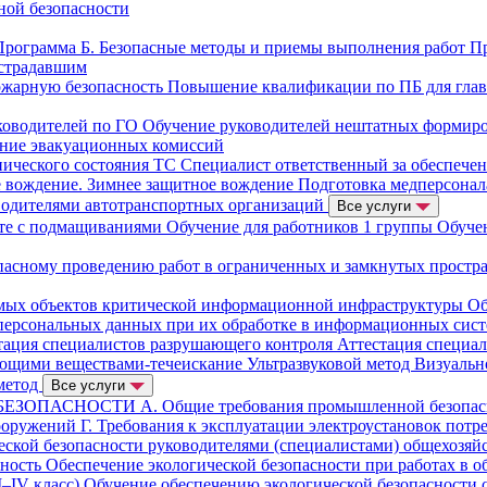
ной безопасности
Программа Б. Безопасные методы и приемы выполнения работ
Пр
страдавшим
ожарную безопасность
Повышение квалификации по ПБ для гла
ководителей по ГО
Обучение руководителей нештатных формир
ние эвакуационных комиссий
нического состояния ТС
Специалист ответственный за обеспече
е вождение. Зимнее защитное вождение
Подготовка медперсонал
водителями автотранспортных организаций
Все услуги
оте с подмащиваниями
Обучение для работников 1 группы
Обуче
пасному проведению работ в ограниченных и замкнутых простр
имых объектов критической информационной инфраструктуры
Об
персональных данных при их обработке в информационных сис
тация специалистов разрушающего контроля
Аттестация специа
ющими веществами-течеискание
Ультразвуковой метод
Визуальн
метод
Все услуги
БЕЗОПАСНОСТИ
А. Общие требования промышленной безопа
сооружений
Г. Требования к эксплуатации электроустановок потр
ской безопасности руководителями (специалистами) общехозяй
сность
Обеспечение экологической безопасности при работах в о
I–IV класс)
Обучение обеспечению экологической безопасности 