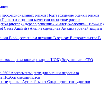
вание
й профессиональных рисков
Подтверждение оценки рисков
м
Приказ о создании комиссии по оценке рисков
ценка рисков)
«Дерево решений»
«Галстук-бабочка» (Bow-Tie)
t Cause Analysis)
Анализ сценариев
Анализ уровней защиты
вании
В общественном питании
В офисах
В строительстве
В
исимая оценка квалификации (НОК)
Вступление в СРО
а 360°
Ассессмент-центр для оценки персонала
на
Подбор специалистов
ьные данные
Аутплейсмент
Сокращение сотрудников