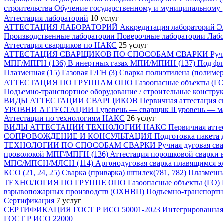
строительства
Обучение государственному и муниципальному
Аттестация лабораторий
10 услуг
АТТЕСТАЦИЯ ЛАБОРАТОРИЙ
Аккредитация лабораторий
Э
Производственные лаборатории
Поверочные лаборатории
Лабо
Аттестация сварщиков по НАКС
25 услуг
АТТЕСТАЦИЯ СВАРЩИКОВ ПО СПОСОБАМ СВАРКИ
Руч
МПГ/МПГН (136)
В инертных газах МПИ/МПИН (137)
Под ф
Плазменная (15)
Газовая Г/ГН (3)
Сварка полиэтилена (полиме
АТТЕСТАЦИЯ ПО ГРУППАМ ОПО
Газоопасные объекты (Г
Подъемно-транспортное оборудование / строительные констр
ВИДЫ АТТЕСТАЦИИ СВАРЩИКОВ
Первичная аттестация 
УРОВНИ АТТЕСТАЦИИ
I уровень — сварщик
II уровень — 
Аттестации по технологиям НАКС
26 услуг
ВИДЫ АТТЕСТАЦИИ ТЕХНОЛОГИИ НАКС
Первичная атте
СОПРОВОЖДЕНИЕ И КОНСУЛЬТАЦИЯ
Подготовка пакета
ТЕХНОЛОГИИ ПО СПОСОБАМ СВАРКИ
Ручная дуговая св
проволокой МПГ/МПГН (136)
Аттестация порошковой сварки
МПС/МПСН/МЛСН (114)
Аргонодуговая сварка плавящимся
КСО (21, 24, 25)
Сварка (приварка) шпилек(781, 782)
Плазменна
ТЕХНОЛОГИЯ ПО ГРУППЕ ОПО
Газоопасные объекты (ГО)
взрывопожарных производств (ОХНВП)
Подъемно-транспортн
Сертификация
7 услуг
СЕРТИФИКАЦИЯ
ГОСТ Р ИСО 50001-2023
Интегрированная
ГОСТ Р ИСО 22000