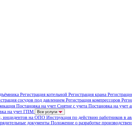
одъёмника
Регистрация котельной
Регистрация крана
Регистраци
истрация сосудов под давлением
Регистрация компрессоров
Реги
фикация
Постановка на учет
Снятие с учета
Постановка на учет 
вка на учет ГПМ
Все услуги
й, инцидентов на ОПО
Инструкция по действию работников в а
орядительные документы
Положение о разработке производстве