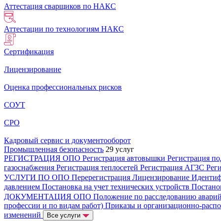
Аттестация сварщиков по НАКС
Аттестации по технологиям НАКС
Сертификация
Лицензирование
Оценка профессиональных рисков
СОУТ
СРО
Кадровый сервис и документооборот
Промышленная безопасность
29 услуг
РЕГИСТРАЦИЯ ОПО
Регистрация автовышки
Регистрация п
газоснабжения
Регистрация теплосетей
Регистрация АГЗС
Рег
УСЛУГИ ПО ОПО
Перерегистрация
Лицензирование
Иденти
давлением
Постановка на учет технических устройств
Постано
ДОКУМЕНТАЦИЯ ОПО
Положение по расследованию авари
профессии и по видам работ)
Приказы и организационно-расп
изменений
Все услуги