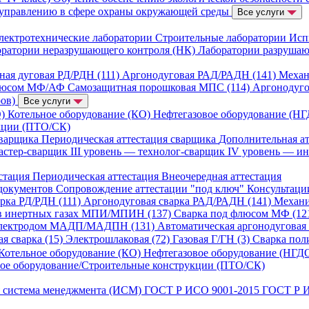
 управлению в сфере охраны окружающей среды
Все услуги
лектротехнические лаборатории
Строительные лаборатории
Исп
ратории неразрушающего контроля (НК)
Лаборатории разруша
ная дуговая РД/РДН (111)
Аргонодуговая РАД/РАДН (141)
Механ
люсом МФ/АФ
Самозащитная порошковая МПС (114)
Аргонодуг
ров)
Все услуги
О)
Котельное оборудование (КО)
Нефтегазовое оборудование (Н
укции (ПТО/СК)
сварщика
Периодическая аттестация сварщика
Дополнительная а
мастер-сварщик
III уровень — технолог-сварщик
IV уровень — и
стация
Периодическая аттестация
Внеочередная аттестация
 документов
Сопровождение аттестации "под ключ"
Консультац
арка РД/РДН (111)
Аргонодуговая сварка РАД/РАДН (141)
Механи
 в инертных газах МПИ/МПИН (137)
Сварка под флюсом МФ (1
 электродом МАДП/МАДПН (131)
Автоматическая аргонодуговая
я сварка (15)
Электрошлаковая (72)
Газовая Г/ГН (3)
Сварка пол
Котельное оборудование (КО)
Нефтегазовое оборудование (НГД
ое оборудование/Строительные конструкции (ПТО/СК)
 система менеджмента (ИСМ)
ГОСТ Р ИСО 9001-2015
ГОСТ Р 