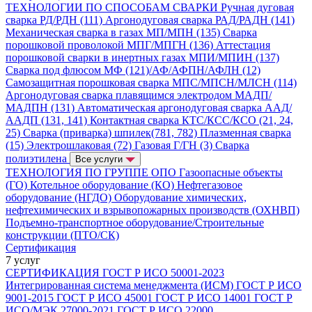
ТЕХНОЛОГИИ ПО СПОСОБАМ СВАРКИ
Ручная дуговая
сварка РД/РДН (111)
Аргонодуговая сварка РАД/РАДН (141)
Механическая сварка в газах МП/МПН (135)
Сварка
порошковой проволокой МПГ/МПГН (136)
Аттестация
порошковой сварки в инертных газах МПИ/МПИН (137)
Сварка под флюсом МФ (121)/АФ/АФПН/АФЛН (12)
Самозащитная порошковая сварка МПС/МПСН/МЛСН (114)
Аргонодуговая сварка плавящимся электродом МАДП/
МАДПН (131)
Автоматическая аргонодуговая сварка ААД/
ААДП (131, 141)
Контактная сварка КТС/КСС/КСО (21, 24,
25)
Сварка (приварка) шпилек(781, 782)
Плазменная сварка
(15)
Электрошлаковая (72)
Газовая Г/ГН (3)
Сварка
полиэтилена
Все услуги
ТЕХНОЛОГИЯ ПО ГРУППЕ ОПО
Газоопасные объекты
(ГО)
Котельное оборудование (КО)
Нефтегазовое
оборудование (НГДО)
Оборудование химических,
нефтехимических и взрывопожарных производств (ОХНВП)
Подъемно-транспортное оборудование/Строительные
конструкции (ПТО/СК)
Сертификация
7 услуг
СЕРТИФИКАЦИЯ
ГОСТ Р ИСО 50001-2023
Интегрированная система менеджмента (ИСМ)
ГОСТ Р ИСО
9001-2015
ГОСТ Р ИСО 45001
ГОСТ Р ИСО 14001
ГОСТ Р
ИСО/МЭК 27000-2021
ГОСТ Р ИСО 22000