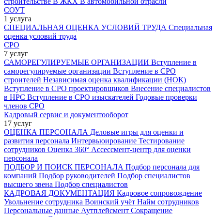
строительстве
В ЖКХ
В автомобильной отрасли
СОУТ
1 услуга
СПЕЦИАЛЬНАЯ ОЦЕНКА УСЛОВИЙ ТРУДА
Специальная
оценка условий труда
СРО
7 услуг
САМОРЕГУЛИРУЕМЫЕ ОРГАНИЗАЦИИ
Вступление в
саморегулируемые организации
Вступление в СРО
строителей
Независимая оценка квалификации (НОК)
Вступление в СРО проектировщиков
Внесение специалистов
в НРС
Вступление в СРО изыскателей
Годовые проверки
членов СРО
Кадровый сервис и документооборот
17 услуг
ОЦЕНКА ПЕРСОНАЛА
Деловые игры для оценки и
развития персонала
Интервьюирование
Тестирование
сотрудников
Оценка 360°
Ассессмент-центр для оценки
персонала
ПОДБОР И ПОИСК ПЕРСОНАЛА
Подбор персонала для
компаний
Подбор руководителей
Подбор специалистов
высшего звена
Подбор специалистов
КАДРОВАЯ ДОКУМЕНТАЦИЯ
Кадровое сопровождение
Увольнение сотрудника
Воинский учёт
Найм сотрудников
Персональные данные
Аутплейсмент
Сокращение