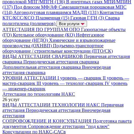
проволокой МПГ/МПГН (136)
В инертных газах МПИ/МПИН
(137)
Под флюсом МФ/АФ
Самозащитная порошковая МПС
(114)
Аргонодуговая плавящимся МАДП (131)
Контактная
КТС/КСС/КСО
Плазменная (15)
Газовая Г/ГН (3)
Сварка
полиэтилена (полимеров)
Все услуги
АТТЕСТАЦИЯ ПО ГРУППАМ ОПО
Газоопасные объекты
(ГО)
Котельное оборудование (КО)
Нефтегазовое
оборудование (НГДО)
Химические и взрывопожарные
производства (ОХНВП)
Подъемно-транспортное
оборудование / строительные конструкции (ПТО/СК)
ВИДЫ АТТЕСТАЦИИ СВАРЩИКОВ
Первичная аттестация
сварщика
Периодическая аттестация сварщика
Дополнительная аттестация сварщика
Внеочередная
аттестация сварщика
УРОВНИ АТТЕСТАЦИИ
I уровень — сварщик
II уровень —
мастер-сварщик
III уровень — технолог-сварщик
IV уровень
— инженер-сварщик
Аттестации по технологиям НАКС
26 услуг
ВИДЫ АТТЕСТАЦИИ ТЕХНОЛОГИИ НАКС
Первичная
аттестация
Периодическая аттестация
Внеочередная
аттестация
СОПРОВОЖДЕНИЕ И КОНСУЛЬТАЦИЯ
Подготовка пакета
документов
Сопровождение аттестации "под ключ"
Консультации по НАКС-САСв