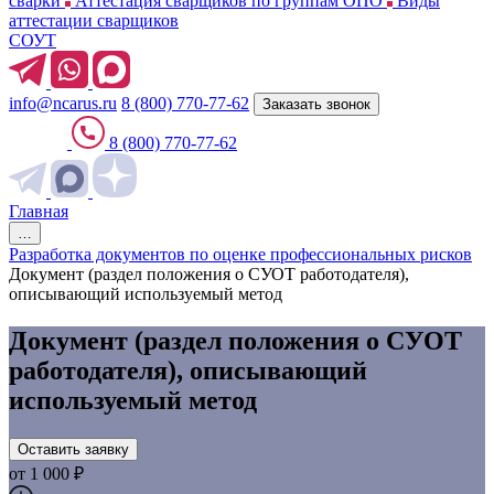
сварки
Аттестация сварщиков по группам ОПО
Виды
аттестации сварщиков
СОУТ
info@ncarus.ru
8 (800) 770-77-62
Заказать звонок
8 (800) 770-77-62
Главная
…
Разработка документов по оценке профессиональных рисков
Документ (раздел положения о СУОТ работодателя),
описывающий используемый метод
Документ (раздел положения о СУОТ
работодателя), описывающий
используемый метод
Оставить заявку
от 1 000 ₽