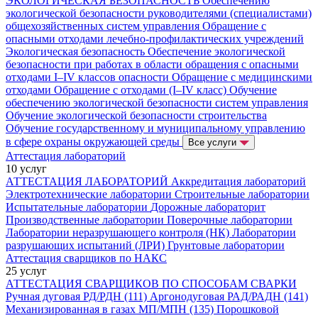
ЭКОЛОГИЧЕСКАЯ БЕЗОПАСНОСТЬ
Обеспечению
экологической безопасности руководителями (специалистами)
общехозяйственных систем управления
Обращение с
опасными отходами лечебно-профилактических учреждений
Экологическая безопасность
Обеспечение экологической
безопасности при работах в области обращения с опасными
отходами I–IV классов опасности
Обращение с медицинскими
отходами
Обращение с отходами (I–IV класс)
Обучение
обеспечению экологической безопасности систем управления
Обучение экологической безопасности строительства
Обучение государственному и муниципальному управлению
в сфере охраны окружающей среды
Все услуги
Аттестация лабораторий
10 услуг
АТТЕСТАЦИЯ ЛАБОРАТОРИЙ
Аккредитация лабораторий
Электротехнические лаборатории
Строительные лаборатории
Испытательные лаборатории
Дорожные лабораторит
Производственные лаборатории
Поверочные лаборатории
Лаборатории неразрушающего контроля (НК)
Лаборатории
разрушающих испытаний (ЛРИ)
Грунтовые лаборатории
Аттестация сварщиков по НАКС
25 услуг
АТТЕСТАЦИЯ СВАРЩИКОВ ПО СПОСОБАМ СВАРКИ
Ручная дуговая РД/РДН (111)
Аргонодуговая РАД/РАДН (141)
Механизированная в газах МП/МПН (135)
Порошковой