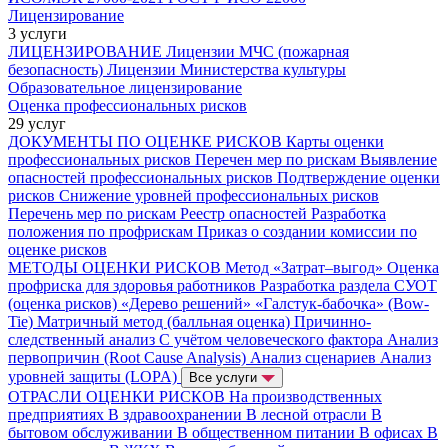
Лицензирование
3 услуги
ЛИЦЕНЗИРОВАНИЕ
Лицензии МЧС (пожарная
безопасность)
Лицензии Министерства культуры
Образовательное лицензирование
Оценка профессиональных рисков
29 услуг
ДОКУМЕНТЫ ПО ОЦЕНКЕ РИСКОВ
Карты оценки
профессиональных рисков
Перечен мер по рискам
Выявление
опасностей профессиональных рисков
Подтверждение оценки
рисков
Снижение уровней профессиональных рисков
Перечень мер по рискам
Реестр опасностей
Разработка
положения по профрискам
Приказ о создании комиссии по
оценке рисков
МЕТОДЫ ОЦЕНКИ РИСКОВ
Метод «Затрат–выгод»
Оценка
профриска для здоровья работников
Разработка раздела СУОТ
(оценка рисков)
«Дерево решений»
«Галстук-бабочка» (Bow-
Tie)
Матричный метод (балльная оценка)
Причинно-
следственный анализ
С учётом человеческого фактора
Анализ
первопричин (Root Cause Analysis)
Анализ сценариев
Анализ
уровней защиты (LOPA)
Все услуги
ОТРАСЛИ ОЦЕНКИ РИСКОВ
На производственных
предприятиях
В здравоохранении
В лесной отрасли
В
бытовом обслуживании
В общественном питании
В офисах
В