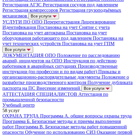
Регистрация АГЗС
Регистрация сосудов под давлением
Регистрация компрессоров
Регистрация грузоподъёмных
механизмов
Все услуги
УСЛУГИ ПО ОПО
Перерегистрация
Лицензирование
Идентификация
Постановка на учет
Снятие с учета
Постановка на учет автокрана
Постановка на учет
оборудования работающего под давлением
Постановка на
учет технических устройств
Постановка на учет ГПМ
Все услуги
ДОКУМЕНТАЦИЯ ОПО
Положение по расследованию
аварий, инцидентов на ОПО
Инструкция по действию
работников в аварийных ситуациях
Производственные
инструкции (по профессии и по видам работ)
Приказы и
организационно-распорядительные документы
Положение о
разработке производственного контроля
Получение дубликата
паспорта на ПС
Внесение изменений
Все услуги
АТТЕСТАЦИЯ СПЕЦИАЛИСТОВ
Аттестация по
промышленной безопасности
Учебный центр
58 услуг
ОХРАНА ТРУДА
Программа А. общие вопросы охраны труда
Программа Б. Безопасные методы и приемы выполнения
работ
Программа В. Безопасные методы работ повышенной
опасности
Обучение по использованию СИЗ
Оказание первой