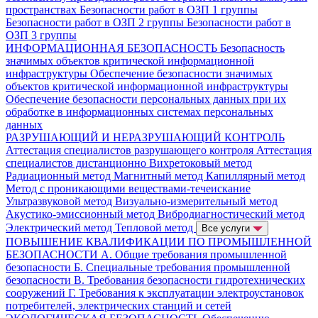
пространствах
Безопасности работ в ОЗП 1 группы
Безопасности работ в ОЗП 2 группы
Безопасности работ в
ОЗП 3 группы
ИНФОРМАЦИОННАЯ БЕЗОПАСНОСТЬ
Безопасность
значимых объектов критической информационной
инфраструктуры
Обеспечение безопасности значимых
объектов критической информационной инфраструктуры
Обеспечение безопасности персональных данных при их
обработке в информационных системах персональных
данных
РАЗРУШАЮЩИЙ И НЕРАЗРУШАЮЩИЙ КОНТРОЛЬ
Аттестация специалистов разрушающего контроля
Аттестация
специалистов дистанционно
Вихретоковый метод
Радиационный метод
Магнитный метод
Капиллярный метод
Метод с проникающими веществами-течеискание
Ультразвуковой метод
Визуально-измерительный метод
Акустико-эмиссионный метод
Вибродиагностический метод
Электрический метод
Тепловой метод
Все услуги
ПОВЫШЕНИЕ КВАЛИФИКАЦИИ ПО ПРОМЫШЛЕННОЙ
БЕЗОПАСНОСТИ
А. Общие требования промышленной
безопасности
Б. Специальные требования промышленной
безопасности
В. Требования безопасности гидротехнических
сооружений
Г. Требования к эксплуатации электроустановок
потребителей, электрических станций и сетей