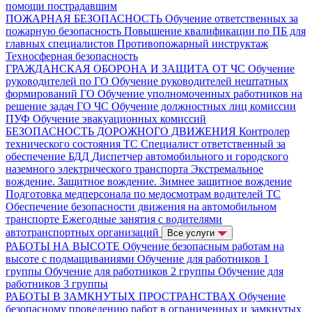
помощи пострадавшим
ПОЖАРНАЯ БЕЗОПАСНОСТЬ
Обучение ответственных за
пожарную безопасность
Повышение квалификации по ПБ для
главных специалистов
Противопожарный инструктаж
Техносферная безопасность
ГРАЖДАНСКАЯ ОБОРОНА И ЗАЩИТА ОТ ЧС
Обучение
руководителей по ГО
Обучение руководителей нештатных
формирований ГО
Обучение уполномоченных работников на
решение задач ГО ЧС
Обучение должностных лиц комиссии
ПУФ
Обучение эвакуационных комиссий
БЕЗОПАСНОСТЬ ДОРОЖНОГО ДВИЖЕНИЯ
Контролер
технического состояния ТС
Специалист ответственный за
обеспечение БДД
Диспетчер автомобильного и городского
наземного электрического транспорта
Экстремальное
вождение. Защитное вождение. Зимнее защитное вождение
Подготовка медперсонала по медосмотрам водителей ТС
Обеспечение безопасности движения на автомобильном
транспорте
Ежегодные занятия с водителями
автотранспортных организаций
Все услуги
РАБОТЫ НА ВЫСОТЕ
Обучение безопасным работам на
высоте с подмащиваниями
Обучение для работников 1
группы
Обучение для работников 2 группы
Обучение для
работников 3 группы
РАБОТЫ В ЗАМКНУТЫХ ПРОСТРАНСТВАХ
Обучение
безопасному проведению работ в ограниченных и замкнутых