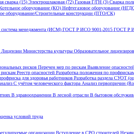
я сварка (15)
Электрошлаковая (72)
Газовая Г/ГН (3)
Сварка пол
Котельное оборудование (КО)
Нефтегазовое оборудование (НГД
ое оборудование/Строительные конструкции (ПТО/СК)
 система менеджмента (ИСМ)
ГОСТ Р ИСО 9001-2015
ГОСТ Р 
)
Лицензии Министерства культуры
Образовательное лицензиро
иональных рисков
Перечен мер по рискам
Выявление опасносте
о рискам
Реестр опасностей
Разработка положения по профриска
профриска для здоровья работников
Разработка раздела СУОТ (о
анализ
С учётом человеческого фактора
Анализ первопричин (Roo
ятиях
В здравоохранении
В лесной отрасли
В бытовом обслужи
ценка условий труда
регулируемые организации
Вступление в СРО строителей
Незав