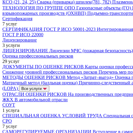
КСО (21, 24, 25)
Сварка (приварка) шпилек(781, 782)
Плазменна
ТЕХНОЛОГИЯ ПО ГРУППЕ ОПО
Газоопасные объекты (ГО)
взрывопожарных производств (ОХНВП)
Подъемно-транспортн
Сертификация
7 услуг
СЕРТИФИКАЦИЯ
ГОСТ Р ИСО 50001-2023
Интегрированная
ГОСТ Р ИСО 22000
Лицензирование
3 услуги
ЛИЦЕНЗИРОВАНИЕ
Лицензии МЧС (пожарная безопасность
Оценка профессиональных рисков
29 услуг
ДОКУМЕНТЫ ПО ОЦЕНКЕ РИСКОВ
Карты оценки професс
Снижение уровней профессиональных рисков
Перечень мер п
МЕТОДЫ ОЦЕНКИ РИСКОВ
Метод «Затрат–выгод»
Оценка 
Матричный метод (балльная оценка)
Причинно-следственный 
(LOPA)
Все услуги
ОТРАСЛИ ОЦЕНКИ РИСКОВ
На производственных предпри
ЖКХ
В автомобильной отрасли
СОУТ
1 услуга
СПЕЦИАЛЬНАЯ ОЦЕНКА УСЛОВИЙ ТРУДА
Специальная о
СРО
7 услуг
САМОРЕГУЛИРУЕМЫЕ ОРГАНИЗАЦИИ
Вступление в само