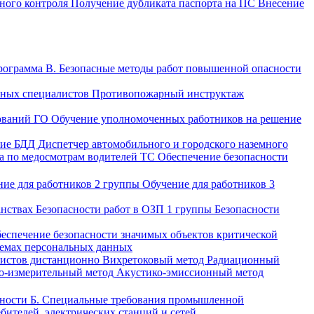
нного контроля
Получение дубликата паспорта на ПС
Внесение
ограмма В. Безопасные методы работ повышенной опасности
вных специалистов
Противопожарный инструктаж
ований ГО
Обучение уполномоченных работников на решение
ние БДД
Диспетчер автомобильного и городского наземного
а по медосмотрам водителей ТС
Обеспечение безопасности
ние для работников 2 группы
Обучение для работников 3
анствах
Безопасности работ в ОЗП 1 группы
Безопасности
еспечение безопасности значимых объектов критической
темах персональных данных
листов дистанционно
Вихретоковый метод
Радиационный
о-измерительный метод
Акустико-эмиссионный метод
сности
Б. Специальные требования промышленной
ебителей, электрических станций и сетей