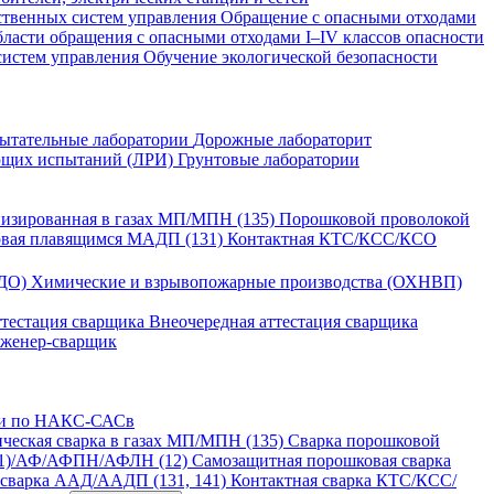
ственных систем управления
Обращение с опасными отходами
бласти обращения с опасными отходами I–IV классов опасности
систем управления
Обучение экологической безопасности
ытательные лаборатории
Дорожные лабораторит
ющих испытаний (ЛРИ)
Грунтовые лаборатории
изированная в газах МП/МПН (135)
Порошковой проволокой
овая плавящимся МАДП (131)
Контактная КТС/КСС/КСО
ГДО)
Химические и взрывопожарные производства (ОХНВП)
ттестация сварщика
Внеочередная аттестация сварщика
нженер-сварщик
ии по НАКС-САСв
ческая сварка в газах МП/МПН (135)
Сварка порошковой
21)/АФ/АФПН/АФЛН (12)
Самозащитная порошковая сварка
 сварка ААД/ААДП (131, 141)
Контактная сварка КТС/КСС/