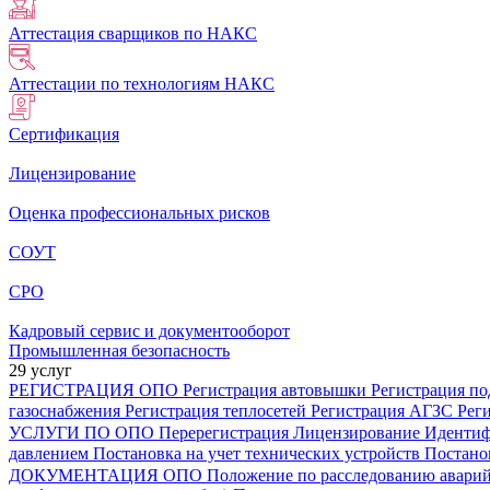
Аттестация сварщиков по НАКС
Аттестации по технологиям НАКС
Сертификация
Лицензирование
Оценка профессиональных рисков
СОУТ
СРО
Кадровый сервис и документооборот
Промышленная безопасность
29 услуг
РЕГИСТРАЦИЯ ОПО
Регистрация автовышки
Регистрация п
газоснабжения
Регистрация теплосетей
Регистрация АГЗС
Рег
УСЛУГИ ПО ОПО
Перерегистрация
Лицензирование
Иденти
давлением
Постановка на учет технических устройств
Постано
ДОКУМЕНТАЦИЯ ОПО
Положение по расследованию авари