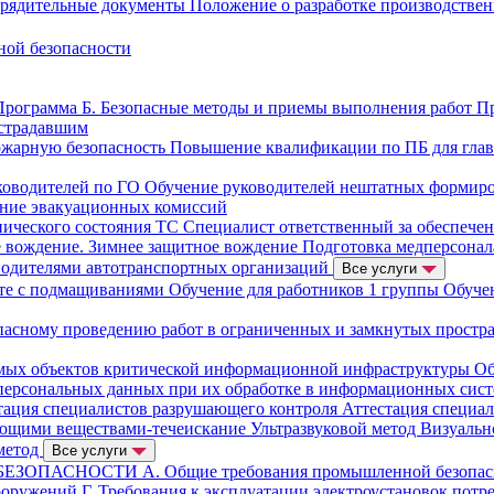
орядительные документы
Положение о разработке производстве
ной безопасности
Программа Б. Безопасные методы и приемы выполнения работ
Пр
страдавшим
ожарную безопасность
Повышение квалификации по ПБ для гла
ководителей по ГО
Обучение руководителей нештатных формир
ние эвакуационных комиссий
нического состояния ТС
Специалист ответственный за обеспече
е вождение. Зимнее защитное вождение
Подготовка медперсонал
водителями автотранспортных организаций
Все услуги
оте с подмащиваниями
Обучение для работников 1 группы
Обуче
пасному проведению работ в ограниченных и замкнутых простр
имых объектов критической информационной инфраструктуры
Об
персональных данных при их обработке в информационных сис
тация специалистов разрушающего контроля
Аттестация специа
ющими веществами-течеискание
Ультразвуковой метод
Визуальн
метод
Все услуги
БЕЗОПАСНОСТИ
А. Общие требования промышленной безопа
сооружений
Г. Требования к эксплуатации электроустановок потр