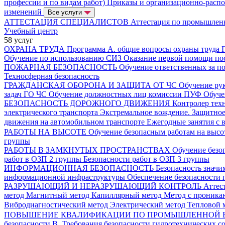
профессии и по видам работ)
Приказы и организационно-расп
изменений
Все услуги
АТТЕСТАЦИЯ СПЕЦИАЛИСТОВ
Аттестация по промышлен
Учебный центр
58 услуг
ОХРАНА ТРУДА
Программа А. общие вопросы охраны труда
Обучение по использованию СИЗ
Оказание первой помощи по
ПОЖАРНАЯ БЕЗОПАСНОСТЬ
Обучение ответственных за п
Техносферная безопасность
ГРАЖДАНСКАЯ ОБОРОНА И ЗАЩИТА ОТ ЧС
Обучение ру
задач ГО ЧС
Обучение должностных лиц комиссии ПУФ
Обуче
БЕЗОПАСНОСТЬ ДОРОЖНОГО ДВИЖЕНИЯ
Контролер тех
электрического транспорта
Экстремальное вождение. Защитно
движения на автомобильном транспорте
Ежегодные занятия с 
РАБОТЫ НА ВЫСОТЕ
Обучение безопасным работам на выс
группы
РАБОТЫ В ЗАМКНУТЫХ ПРОСТРАНСТВАХ
Обучение безо
работ в ОЗП 2 группы
Безопасности работ в ОЗП 3 группы
ИНФОРМАЦИОННАЯ БЕЗОПАСНОСТЬ
Безопасность знач
информационной инфраструктуры
Обеспечение безопасности 
РАЗРУШАЮЩИЙ И НЕРАЗРУШАЮЩИЙ КОНТРОЛЬ
Аттес
метод
Магнитный метод
Капиллярный метод
Метод с проника
Вибродиагностический метод
Электрический метод
Тепловой 
ПОВЫШЕНИЕ КВАЛИФИКАЦИИ ПО ПРОМЫШЛЕННОЙ 
безопасности
В. Требования безопасности гидротехнических 