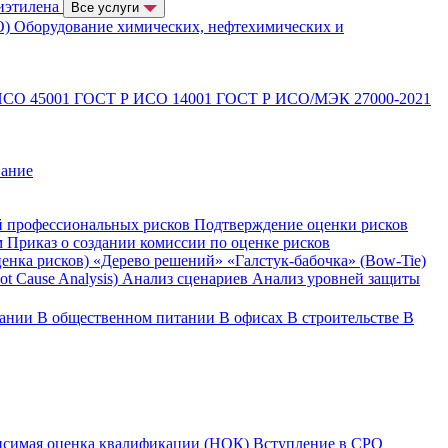
иэтилена
Все услуги
О)
Оборудование химических, нефтехимических и
ИСО 45001
ГОСТ Р ИСО 14001
ГОСТ Р ИСО/МЭК 27000-2021
вание
й профессиональных рисков
Подтверждение оценки рисков
м
Приказ о создании комиссии по оценке рисков
ценка рисков)
«Дерево решений»
«Галстук-бабочка» (Bow-Tie)
t Cause Analysis)
Анализ сценариев
Анализ уровней защиты
вании
В общественном питании
В офисах
В строительстве
В
исимая оценка квалификации (НОК)
Вступление в СРО