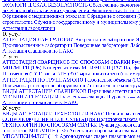
ЭКОЛОГИЧЕСКАЯ БЕЗОПАСНОСТЬ
Обеспечению экологиче
лечебно-профилактических учреждений
Экологическая безопа
Обращение с медицинскими отходами
Обращение с отходами (
строительства
Обучение государственному и муниципальному
Аттестация лабораторий
10 услуг
АТТЕСТАЦИЯ ЛАБОРАТОРИЙ
Аккредитация лабораторий
Э
Производственные лаборатории
Поверочные лаборатории
Лабо
Аттестация сварщиков по НАКС
25 услуг
АТТЕСТАЦИЯ СВАРЩИКОВ ПО СПОСОБАМ СВАРКИ
Руч
МПГ/МПГН (136)
В инертных газах МПИ/МПИН (137)
Под ф
Плазменная (15)
Газовая Г/ГН (3)
Сварка полиэтилена (полиме
АТТЕСТАЦИЯ ПО ГРУППАМ ОПО
Газоопасные объекты (Г
Подъемно-транспортное оборудование / строительные констр
ВИДЫ АТТЕСТАЦИИ СВАРЩИКОВ
Первичная аттестация 
УРОВНИ АТТЕСТАЦИИ
I уровень — сварщик
II уровень — 
Аттестации по технологиям НАКС
26 услуг
ВИДЫ АТТЕСТАЦИИ ТЕХНОЛОГИИ НАКС
Первичная атте
СОПРОВОЖДЕНИЕ И КОНСУЛЬТАЦИЯ
Подготовка пакета
ТЕХНОЛОГИИ ПО СПОСОБАМ СВАРКИ
Ручная дуговая св
проволокой МПГ/МПГН (136)
Аттестация порошковой сварки
МПС/МПСН/МЛСН (114)
Аргонодуговая сварка плавящимся