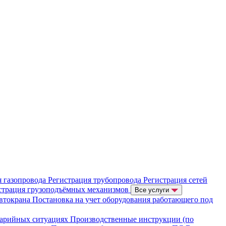
я газопровода
Регистрация трубопровода
Регистрация сетей
страция грузоподъёмных механизмов
Все услуги
автокрана
Постановка на учет оборудования работающего под
варийных ситуациях
Производственные инструкции (по