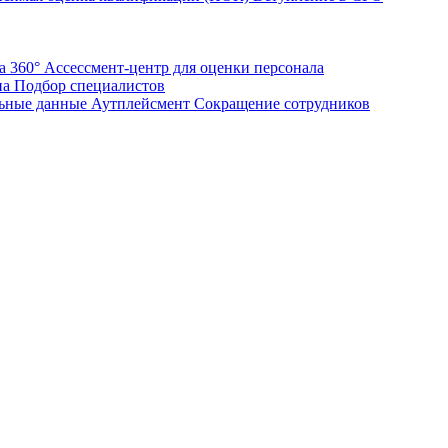
а 360°
Ассессмент-центр для оценки персонала
на
Подбор специалистов
ьные данные
Аутплейсмент
Сокращение сотрудников