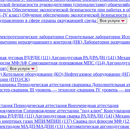
ской безопасности руководителями (специалистами) общехозяй
сность
Обеспечение экологической безопасности при работах в о
I–IV класс)
Обучение обеспечению экологической безопасности 
 управлению в сфере охраны окружающей среды
Все услуги
лектротехнические лаборатории
Строительные лаборатории
Исп
ратории неразрушающего контроля (НК)
Лаборатории разруша
ная дуговая РД/РДН (111)
Аргонодуговая РАД/РАДН (141)
Механ
люсом МФ/АФ
Самозащитная порошковая МПС (114)
Аргонодуг
ров)
Все услуги
О)
Котельное оборудование (КО)
Нефтегазовое оборудование (Н
укции (ПТО/СК)
сварщика
Периодическая аттестация сварщика
Дополнительная а
мастер-сварщик
III уровень — технолог-сварщик
IV уровень — и
стация
Периодическая аттестация
Внеочередная аттестация
 документов
Сопровождение аттестации "под ключ"
Консультац
арка РД/РДН (111)
Аргонодуговая сварка РАД/РАДН (141)
Механи
 в инертных газах МПИ/МПИН (137)
Сварка под флюсом МФ (1
 электродом МАДП/МАДПН (131)
Автоматическая аргонодуговая