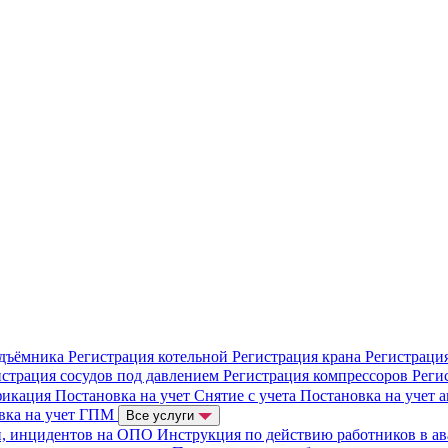
одъёмника
Регистрация котельной
Регистрация крана
Регистраци
истрация сосудов под давлением
Регистрация компрессоров
Реги
фикация
Постановка на учет
Снятие с учета
Постановка на учет 
вка на учет ГПМ
Все услуги
й, инцидентов на ОПО
Инструкция по действию работников в а