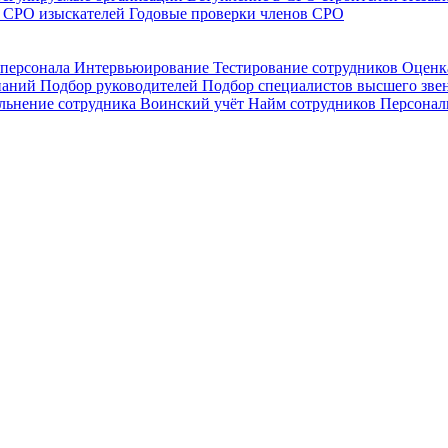
в СРО изыскателей
Годовые проверки членов СРО
 персонала
Интервьюирование
Тестирование сотрудников
Оценк
мпаний
Подбор руководителей
Подбор специалистов высшего зве
льнение сотрудника
Воинский учёт
Найм сотрудников
Персонал