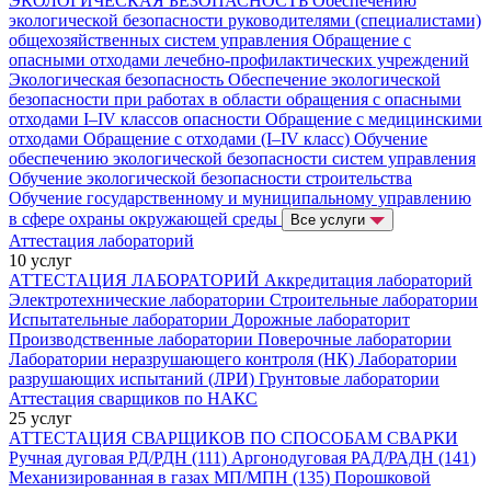
ЭКОЛОГИЧЕСКАЯ БЕЗОПАСНОСТЬ
Обеспечению
экологической безопасности руководителями (специалистами)
общехозяйственных систем управления
Обращение с
опасными отходами лечебно-профилактических учреждений
Экологическая безопасность
Обеспечение экологической
безопасности при работах в области обращения с опасными
отходами I–IV классов опасности
Обращение с медицинскими
отходами
Обращение с отходами (I–IV класс)
Обучение
обеспечению экологической безопасности систем управления
Обучение экологической безопасности строительства
Обучение государственному и муниципальному управлению
в сфере охраны окружающей среды
Все услуги
Аттестация лабораторий
10 услуг
АТТЕСТАЦИЯ ЛАБОРАТОРИЙ
Аккредитация лабораторий
Электротехнические лаборатории
Строительные лаборатории
Испытательные лаборатории
Дорожные лабораторит
Производственные лаборатории
Поверочные лаборатории
Лаборатории неразрушающего контроля (НК)
Лаборатории
разрушающих испытаний (ЛРИ)
Грунтовые лаборатории
Аттестация сварщиков по НАКС
25 услуг
АТТЕСТАЦИЯ СВАРЩИКОВ ПО СПОСОБАМ СВАРКИ
Ручная дуговая РД/РДН (111)
Аргонодуговая РАД/РАДН (141)
Механизированная в газах МП/МПН (135)
Порошковой