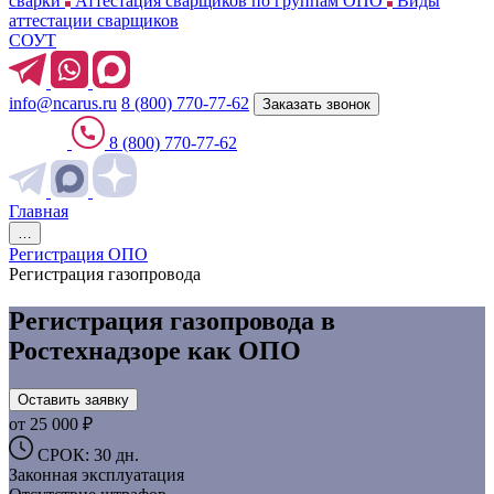
сварки
Аттестация сварщиков по группам ОПО
Виды
аттестации сварщиков
СОУТ
info@ncarus.ru
8 (800) 770-77-62
Заказать звонок
8 (800) 770-77-62
Главная
…
Регистрация ОПО
Регистрация газопровода
Регистрация газопровода в
Ростехнадзоре как ОПО
Оставить заявку
от 25 000 ₽
СРОК: 30 дн.
Законная эксплуатация