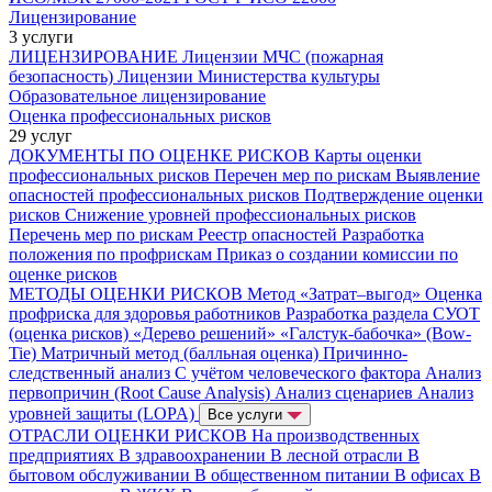
Лицензирование
3 услуги
ЛИЦЕНЗИРОВАНИЕ
Лицензии МЧС (пожарная
безопасность)
Лицензии Министерства культуры
Образовательное лицензирование
Оценка профессиональных рисков
29 услуг
ДОКУМЕНТЫ ПО ОЦЕНКЕ РИСКОВ
Карты оценки
профессиональных рисков
Перечен мер по рискам
Выявление
опасностей профессиональных рисков
Подтверждение оценки
рисков
Снижение уровней профессиональных рисков
Перечень мер по рискам
Реестр опасностей
Разработка
положения по профрискам
Приказ о создании комиссии по
оценке рисков
МЕТОДЫ ОЦЕНКИ РИСКОВ
Метод «Затрат–выгод»
Оценка
профриска для здоровья работников
Разработка раздела СУОТ
(оценка рисков)
«Дерево решений»
«Галстук-бабочка» (Bow-
Tie)
Матричный метод (балльная оценка)
Причинно-
следственный анализ
С учётом человеческого фактора
Анализ
первопричин (Root Cause Analysis)
Анализ сценариев
Анализ
уровней защиты (LOPA)
Все услуги
ОТРАСЛИ ОЦЕНКИ РИСКОВ
На производственных
предприятиях
В здравоохранении
В лесной отрасли
В
бытовом обслуживании
В общественном питании
В офисах
В