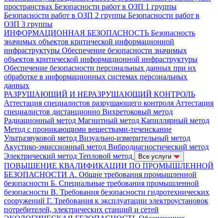
пространствах
Безопасности работ в ОЗП 1 группы
Безопасности работ в ОЗП 2 группы
Безопасности работ в
ОЗП 3 группы
ИНФОРМАЦИОННАЯ БЕЗОПАСНОСТЬ
Безопасность
значимых объектов критической информационной
инфраструктуры
Обеспечение безопасности значимых
объектов критической информационной инфраструктуры
Обеспечение безопасности персональных данных при их
обработке в информационных системах персональных
данных
РАЗРУШАЮЩИЙ И НЕРАЗРУШАЮЩИЙ КОНТРОЛЬ
Аттестация специалистов разрушающего контроля
Аттестация
специалистов дистанционно
Вихретоковый метод
Радиационный метод
Магнитный метод
Капиллярный метод
Метод с проникающими веществами-течеискание
Ультразвуковой метод
Визуально-измерительный метод
Акустико-эмиссионный метод
Вибродиагностический метод
Электрический метод
Тепловой метод
Все услуги
ПОВЫШЕНИЕ КВАЛИФИКАЦИИ ПО ПРОМЫШЛЕННОЙ
БЕЗОПАСНОСТИ
А. Общие требования промышленной
безопасности
Б. Специальные требования промышленной
безопасности
В. Требования безопасности гидротехнических
сооружений
Г. Требования к эксплуатации электроустановок
потребителей, электрических станций и сетей