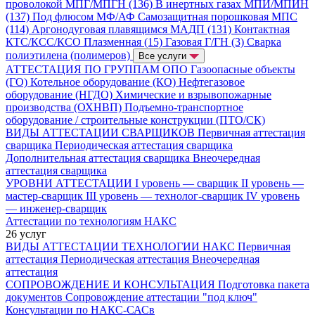
проволокой МПГ/МПГН (136)
В инертных газах МПИ/МПИН
(137)
Под флюсом МФ/АФ
Самозащитная порошковая МПС
(114)
Аргонодуговая плавящимся МАДП (131)
Контактная
КТС/КСС/КСО
Плазменная (15)
Газовая Г/ГН (3)
Сварка
полиэтилена (полимеров)
Все услуги
АТТЕСТАЦИЯ ПО ГРУППАМ ОПО
Газоопасные объекты
(ГО)
Котельное оборудование (КО)
Нефтегазовое
оборудование (НГДО)
Химические и взрывопожарные
производства (ОХНВП)
Подъемно-транспортное
оборудование / строительные конструкции (ПТО/СК)
ВИДЫ АТТЕСТАЦИИ СВАРЩИКОВ
Первичная аттестация
сварщика
Периодическая аттестация сварщика
Дополнительная аттестация сварщика
Внеочередная
аттестация сварщика
УРОВНИ АТТЕСТАЦИИ
I уровень — сварщик
II уровень —
мастер-сварщик
III уровень — технолог-сварщик
IV уровень
— инженер-сварщик
Аттестации по технологиям НАКС
26 услуг
ВИДЫ АТТЕСТАЦИИ ТЕХНОЛОГИИ НАКС
Первичная
аттестация
Периодическая аттестация
Внеочередная
аттестация
СОПРОВОЖДЕНИЕ И КОНСУЛЬТАЦИЯ
Подготовка пакета
документов
Сопровождение аттестации "под ключ"
Консультации по НАКС-САСв