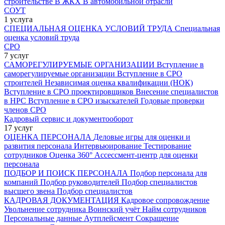
строительстве
В ЖКХ
В автомобильной отрасли
СОУТ
1 услуга
СПЕЦИАЛЬНАЯ ОЦЕНКА УСЛОВИЙ ТРУДА
Специальная
оценка условий труда
СРО
7 услуг
САМОРЕГУЛИРУЕМЫЕ ОРГАНИЗАЦИИ
Вступление в
саморегулируемые организации
Вступление в СРО
строителей
Независимая оценка квалификации (НОК)
Вступление в СРО проектировщиков
Внесение специалистов
в НРС
Вступление в СРО изыскателей
Годовые проверки
членов СРО
Кадровый сервис и документооборот
17 услуг
ОЦЕНКА ПЕРСОНАЛА
Деловые игры для оценки и
развития персонала
Интервьюирование
Тестирование
сотрудников
Оценка 360°
Ассессмент-центр для оценки
персонала
ПОДБОР И ПОИСК ПЕРСОНАЛА
Подбор персонала для
компаний
Подбор руководителей
Подбор специалистов
высшего звена
Подбор специалистов
КАДРОВАЯ ДОКУМЕНТАЦИЯ
Кадровое сопровождение
Увольнение сотрудника
Воинский учёт
Найм сотрудников
Персональные данные
Аутплейсмент
Сокращение