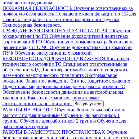
помощи пострадавшим
ПОЖАРНАЯ БЕЗОПАСНОСТЬ
Обучение ответственных за
пожарную безопасность
Повышение квалификации по ПБ для
главных специалистов
Противопожарный инструктаж
Техносферная безопасность
ГРАЖДАНСКАЯ ОБОРОНА И ЗАЩИТА ОТ ЧС
Обучение
руководителей по ГО
Обучение руководителей нештатных
формирований ГО
Обучение уполномоченных работников на
решение задач ГО ЧС
Обучение должностных лиц комиссии
ПУФ
Обучение эвакуационных комиссий
БЕЗОПАСНОСТЬ ДОРОЖНОГО ДВИЖЕНИЯ
Контролер
технического состояния ТС
Специалист ответственный за
обеспечение БДД
Диспетчер автомобильного и городского
наземного электрического транспорта
Экстремальное
вождение. Защитное вождение. Зимнее защитное вождение
Подготовка медперсонала по медосмотрам водителей ТС
Обеспечение безопасности движения на автомобильном
транспорте
Ежегодные занятия с водителями
автотранспортных организаций
Все услуги
РАБОТЫ НА ВЫСОТЕ
Обучение безопасным работам на
высоте с подмащиваниями
Обучение для работников 1
группы
Обучение для работников 2 группы
Обучение для
работников 3 группы
РАБОТЫ В ЗАМКНУТЫХ ПРОСТРАНСТВАХ
Обучение
безопасному проведению работ в ограниченных и замкнутых