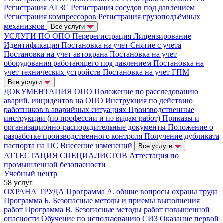
Регистрация АГЗС
Регистрация сосудов под давлением
Регистрация компрессоров
Регистрация грузоподъёмных
механизмов
Все услуги
УСЛУГИ ПО ОПО
Перерегистрация
Лицензирование
Идентификация
Постановка на учет
Снятие с учета
Постановка на учет автокрана
Постановка на учет
оборудования работающего под давлением
Постановка на
учет технических устройств
Постановка на учет ГПМ
Все услуги
ДОКУМЕНТАЦИЯ ОПО
Положение по расследованию
аварий, инцидентов на ОПО
Инструкция по действию
работников в аварийных ситуациях
Производственные
инструкции (по профессии и по видам работ)
Приказы и
организационно-распорядительные документы
Положение о
разработке производственного контроля
Получение дубликата
паспорта на ПС
Внесение изменений
Все услуги
АТТЕСТАЦИЯ СПЕЦИАЛИСТОВ
Аттестация по
промышленной безопасности
Учебный центр
58 услуг
ОХРАНА ТРУДА
Программа А. общие вопросы охраны труда
Программа Б. Безопасные методы и приемы выполнения
работ
Программа В. Безопасные методы работ повышенной
опасности
Обучение по использованию СИЗ
Оказание первой