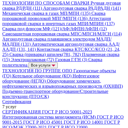
ТЕХНОЛОГИИ ПО СПОСОБАМ СВАРКИ
Ручная дуговая
сварка РД/РДН (111)
Аргонодуговая сварка РАД/РАДН (141)
Механическая сварка в газах МП/МПН (135)
Сварка
порошковой проволокой МПГ/МПГН (136)
Аттестация
порошковой сварки в инертных газах МПИ/МПИН (137)
Сварка под флюсом МФ (121)/АФ/АФПН/АФЛН (12)
Самозащитная порошковая сварка МПС/МПСН/МЛСН (114)
Аргонодуговая сварка плавящимся электродом МАДП/
МАДПН (131)
Автоматическая аргонодуговая сварка ААД/
ААДП (131, 141)
Контактная сварка КТС/КСС/КСО (21, 24,
25)
Сварка (приварка) шпилек(781, 782)
Плазменная сварка
(15)
Электрошлаковая (72)
Газовая Г/ГН (3)
Сварка
полиэтилена
Все услуги
ТЕХНОЛОГИЯ ПО ГРУППЕ ОПО
Газоопасные объекты
(ГО)
Котельное оборудование (КО)
Нефтегазовое
оборудование (НГДО)
Оборудование химических,
нефтехимических и взрывопожарных производств (ОХНВП)
Подъемно-транспортное оборудование/Строительные
конструкции (ПТО/СК)
Сертификация
7 услуг
СЕРТИФИКАЦИЯ
ГОСТ Р ИСО 50001-2023
Интегрированная система менеджмента (ИСМ)
ГОСТ Р ИСО
9001-2015
ГОСТ Р ИСО 45001
ГОСТ Р ИСО 14001
ГОСТ Р
ИСО/МЭК 27000-2021
ГОСТ Р ИСО 22000