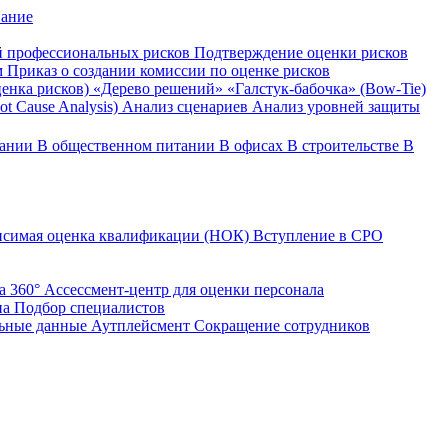
вание
й профессиональных рисков
Подтверждение оценки рисков
м
Приказ о создании комиссии по оценке рисков
ценка рисков)
«Дерево решений»
«Галстук-бабочка» (Bow-Tie)
t Cause Analysis)
Анализ сценариев
Анализ уровней защиты
вании
В общественном питании
В офисах
В строительстве
В
исимая оценка квалификации (НОК)
Вступление в СРО
а 360°
Ассессмент-центр для оценки персонала
на
Подбор специалистов
ьные данные
Аутплейсмент
Сокращение сотрудников