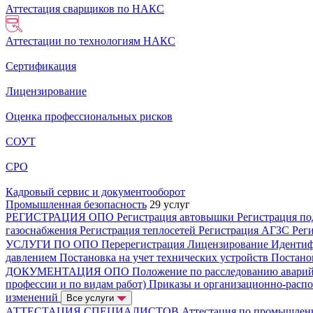
Аттестация сварщиков по НАКС
Аттестации по технологиям НАКС
Сертификация
Лицензирование
Оценка профессиональных рисков
СОУТ
СРО
Кадровый сервис и документооборот
Промышленная безопасность
29 услуг
РЕГИСТРАЦИЯ ОПО
Регистрация автовышки
Регистрация п
газоснабжения
Регистрация теплосетей
Регистрация АГЗС
Рег
УСЛУГИ ПО ОПО
Перерегистрация
Лицензирование
Иденти
давлением
Постановка на учет технических устройств
Постано
ДОКУМЕНТАЦИЯ ОПО
Положение по расследованию авари
профессии и по видам работ)
Приказы и организационно-расп
изменений
Все услуги
АТТЕСТАЦИЯ СПЕЦИАЛИСТОВ
Аттестация по промышлен