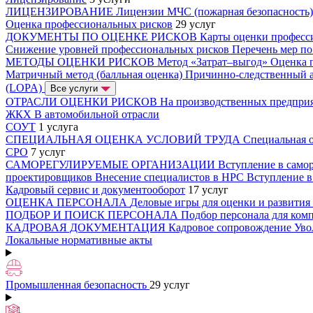
ЛИЦЕНЗИРОВАНИЕ
Лицензии МЧС (пожарная безопасность
Оценка профессиональных рисков
29 услуг
ДОКУМЕНТЫ ПО ОЦЕНКЕ РИСКОВ
Карты оценки професс
Снижение уровней профессиональных рисков
Перечень мер п
МЕТОДЫ ОЦЕНКИ РИСКОВ
Метод «Затрат–выгод»
Оценка 
Матричный метод (балльная оценка)
Причинно-следственный 
(LOPA)
Все услуги
ОТРАСЛИ ОЦЕНКИ РИСКОВ
На производственных предпри
ЖКХ
В автомобильной отрасли
СОУТ
1 услуга
СПЕЦИАЛЬНАЯ ОЦЕНКА УСЛОВИЙ ТРУДА
Специальная о
СРО
7 услуг
САМОРЕГУЛИРУЕМЫЕ ОРГАНИЗАЦИИ
Вступление в само
проектировщиков
Внесение специалистов в НРС
Вступление 
Кадровый сервис и документооборот
17 услуг
ОЦЕНКА ПЕРСОНАЛА
Деловые игры для оценки и развития
ПОДБОР И ПОИСК ПЕРСОНАЛА
Подбор персонала для ко
КАДРОВАЯ ДОКУМЕНТАЦИЯ
Кадровое сопровождение
Уво
Локальные нормативные акты
Промышленная безопасность
29 услуг