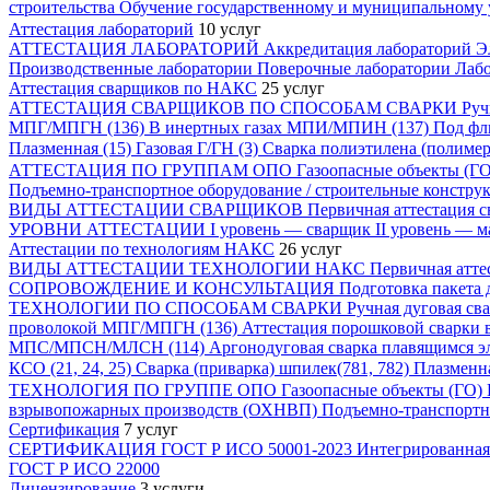
строительства
Обучение государственному и муниципальному
Аттестация лабораторий
10 услуг
АТТЕСТАЦИЯ ЛАБОРАТОРИЙ
Аккредитация лабораторий
Э
Производственные лаборатории
Поверочные лаборатории
Лабо
Аттестация сварщиков по НАКС
25 услуг
АТТЕСТАЦИЯ СВАРЩИКОВ ПО СПОСОБАМ СВАРКИ
Руч
МПГ/МПГН (136)
В инертных газах МПИ/МПИН (137)
Под ф
Плазменная (15)
Газовая Г/ГН (3)
Сварка полиэтилена (полиме
АТТЕСТАЦИЯ ПО ГРУППАМ ОПО
Газоопасные объекты (Г
Подъемно-транспортное оборудование / строительные констр
ВИДЫ АТТЕСТАЦИИ СВАРЩИКОВ
Первичная аттестация 
УРОВНИ АТТЕСТАЦИИ
I уровень — сварщик
II уровень — 
Аттестации по технологиям НАКС
26 услуг
ВИДЫ АТТЕСТАЦИИ ТЕХНОЛОГИИ НАКС
Первичная атте
СОПРОВОЖДЕНИЕ И КОНСУЛЬТАЦИЯ
Подготовка пакета
ТЕХНОЛОГИИ ПО СПОСОБАМ СВАРКИ
Ручная дуговая св
проволокой МПГ/МПГН (136)
Аттестация порошковой сварки
МПС/МПСН/МЛСН (114)
Аргонодуговая сварка плавящимся
КСО (21, 24, 25)
Сварка (приварка) шпилек(781, 782)
Плазменна
ТЕХНОЛОГИЯ ПО ГРУППЕ ОПО
Газоопасные объекты (ГО)
взрывопожарных производств (ОХНВП)
Подъемно-транспортн
Сертификация
7 услуг
СЕРТИФИКАЦИЯ
ГОСТ Р ИСО 50001-2023
Интегрированная
ГОСТ Р ИСО 22000
Лицензирование
3 услуги