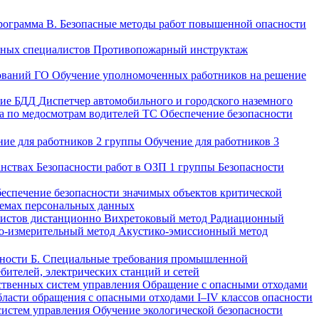
ограмма В. Безопасные методы работ повышенной опасности
вных специалистов
Противопожарный инструктаж
ований ГО
Обучение уполномоченных работников на решение
ние БДД
Диспетчер автомобильного и городского наземного
а по медосмотрам водителей ТС
Обеспечение безопасности
ние для работников 2 группы
Обучение для работников 3
анствах
Безопасности работ в ОЗП 1 группы
Безопасности
еспечение безопасности значимых объектов критической
темах персональных данных
листов дистанционно
Вихретоковый метод
Радиационный
о-измерительный метод
Акустико-эмиссионный метод
сности
Б. Специальные требования промышленной
ебителей, электрических станций и сетей
ственных систем управления
Обращение с опасными отходами
бласти обращения с опасными отходами I–IV классов опасности
систем управления
Обучение экологической безопасности