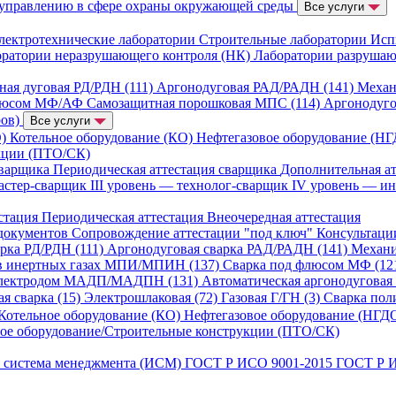
 управлению в сфере охраны окружающей среды
Все услуги
лектротехнические лаборатории
Строительные лаборатории
Исп
ратории неразрушающего контроля (НК)
Лаборатории разруша
ная дуговая РД/РДН (111)
Аргонодуговая РАД/РАДН (141)
Механ
люсом МФ/АФ
Самозащитная порошковая МПС (114)
Аргонодуг
ров)
Все услуги
О)
Котельное оборудование (КО)
Нефтегазовое оборудование (Н
укции (ПТО/СК)
сварщика
Периодическая аттестация сварщика
Дополнительная а
мастер-сварщик
III уровень — технолог-сварщик
IV уровень — и
стация
Периодическая аттестация
Внеочередная аттестация
 документов
Сопровождение аттестации "под ключ"
Консультац
арка РД/РДН (111)
Аргонодуговая сварка РАД/РАДН (141)
Механи
 в инертных газах МПИ/МПИН (137)
Сварка под флюсом МФ (1
 электродом МАДП/МАДПН (131)
Автоматическая аргонодуговая
я сварка (15)
Электрошлаковая (72)
Газовая Г/ГН (3)
Сварка пол
Котельное оборудование (КО)
Нефтегазовое оборудование (НГД
ое оборудование/Строительные конструкции (ПТО/СК)
 система менеджмента (ИСМ)
ГОСТ Р ИСО 9001-2015
ГОСТ Р 