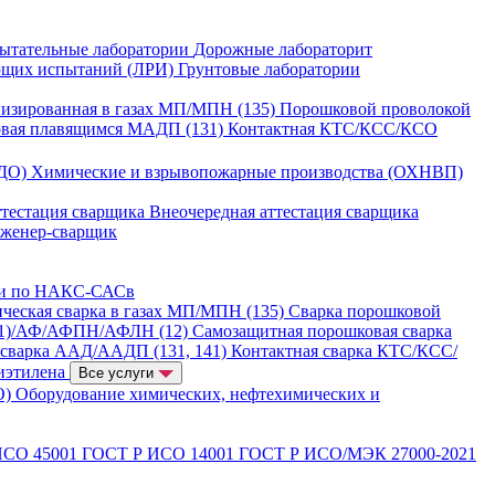
ытательные лаборатории
Дорожные лабораторит
ющих испытаний (ЛРИ)
Грунтовые лаборатории
изированная в газах МП/МПН (135)
Порошковой проволокой
овая плавящимся МАДП (131)
Контактная КТС/КСС/КСО
ГДО)
Химические и взрывопожарные производства (ОХНВП)
ттестация сварщика
Внеочередная аттестация сварщика
нженер-сварщик
ии по НАКС-САСв
ческая сварка в газах МП/МПН (135)
Сварка порошковой
21)/АФ/АФПН/АФЛН (12)
Самозащитная порошковая сварка
 сварка ААД/ААДП (131, 141)
Контактная сварка КТС/КСС/
иэтилена
Все услуги
О)
Оборудование химических, нефтехимических и
ИСО 45001
ГОСТ Р ИСО 14001
ГОСТ Р ИСО/МЭК 27000-2021