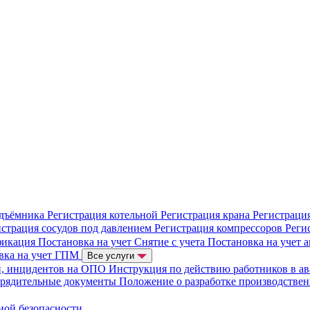
одъёмника
Регистрация котельной
Регистрация крана
Регистраци
истрация сосудов под давлением
Регистрация компрессоров
Реги
фикация
Постановка на учет
Снятие с учета
Постановка на учет 
вка на учет ГПМ
Все услуги
й, инцидентов на ОПО
Инструкция по действию работников в а
орядительные документы
Положение о разработке производстве
ной безопасности