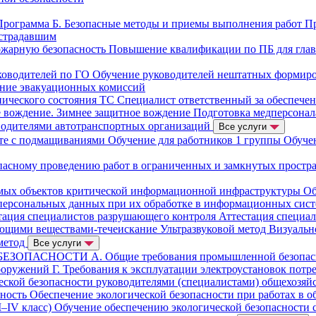
Программа Б. Безопасные методы и приемы выполнения работ
Пр
страдавшим
ожарную безопасность
Повышение квалификации по ПБ для гла
ководителей по ГО
Обучение руководителей нештатных формир
ние эвакуационных комиссий
нического состояния ТС
Специалист ответственный за обеспече
е вождение. Зимнее защитное вождение
Подготовка медперсонал
водителями автотранспортных организаций
Все услуги
оте с подмащиваниями
Обучение для работников 1 группы
Обуче
пасному проведению работ в ограниченных и замкнутых простр
имых объектов критической информационной инфраструктуры
Об
персональных данных при их обработке в информационных сис
тация специалистов разрушающего контроля
Аттестация специа
ющими веществами-течеискание
Ультразвуковой метод
Визуальн
метод
Все услуги
БЕЗОПАСНОСТИ
А. Общие требования промышленной безопа
сооружений
Г. Требования к эксплуатации электроустановок потр
ской безопасности руководителями (специалистами) общехозяй
сность
Обеспечение экологической безопасности при работах в о
I–IV класс)
Обучение обеспечению экологической безопасности 