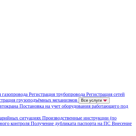
я газопровода
Регистрация трубопровода
Регистрация сетей
страция грузоподъёмных механизмов
Все услуги
автокрана
Постановка на учет оборудования работающего под
варийных ситуациях
Производственные инструкции (по
нного контроля
Получение дубликата паспорта на ПС
Внесение