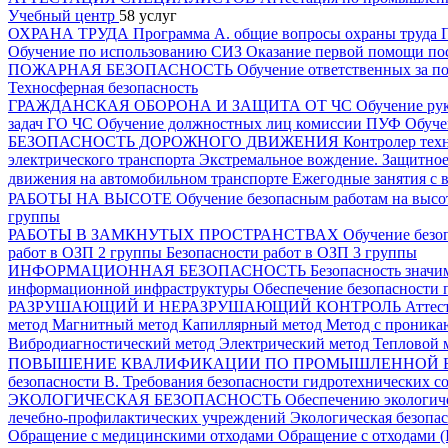
Учебный центр
58 услуг
ОХРАНА ТРУДА
Программа А. общие вопросы охраны труда
Обучение по использованию СИЗ
Оказание первой помощи по
ПОЖАРНАЯ БЕЗОПАСНОСТЬ
Обучение ответственных за п
Техносферная безопасность
ГРАЖДАНСКАЯ ОБОРОНА И ЗАЩИТА ОТ ЧС
Обучение ру
задач ГО ЧС
Обучение должностных лиц комиссии ПУФ
Обуче
БЕЗОПАСНОСТЬ ДОРОЖНОГО ДВИЖЕНИЯ
Контролер тех
электрического транспорта
Экстремальное вождение. Защитно
движения на автомобильном транспорте
Ежегодные занятия с 
РАБОТЫ НА ВЫСОТЕ
Обучение безопасным работам на выс
группы
РАБОТЫ В ЗАМКНУТЫХ ПРОСТРАНСТВАХ
Обучение безо
работ в ОЗП 2 группы
Безопасности работ в ОЗП 3 группы
ИНФОРМАЦИОННАЯ БЕЗОПАСНОСТЬ
Безопасность знач
информационной инфраструктуры
Обеспечение безопасности 
РАЗРУШАЮЩИЙ И НЕРАЗРУШАЮЩИЙ КОНТРОЛЬ
Аттес
метод
Магнитный метод
Капиллярный метод
Метод с проника
Вибродиагностический метод
Электрический метод
Тепловой 
ПОВЫШЕНИЕ КВАЛИФИКАЦИИ ПО ПРОМЫШЛЕННОЙ 
безопасности
В. Требования безопасности гидротехнических 
ЭКОЛОГИЧЕСКАЯ БЕЗОПАСНОСТЬ
Обеспечению экологиче
лечебно-профилактических учреждений
Экологическая безопа
Обращение с медицинскими отходами
Обращение с отходами (