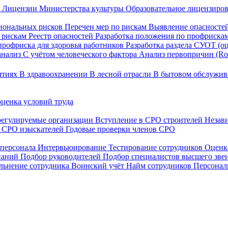
)
Лицензии Министерства культуры
Образовательное лицензиро
иональных рисков
Перечен мер по рискам
Выявление опасносте
о рискам
Реестр опасностей
Разработка положения по профриска
профриска для здоровья работников
Разработка раздела СУОТ (о
анализ
С учётом человеческого фактора
Анализ первопричин (Roo
ятиях
В здравоохранении
В лесной отрасли
В бытовом обслужи
ценка условий труда
регулируемые организации
Вступление в СРО строителей
Незав
в СРО изыскателей
Годовые проверки членов СРО
 персонала
Интервьюирование
Тестирование сотрудников
Оценк
мпаний
Подбор руководителей
Подбор специалистов высшего зве
льнение сотрудника
Воинский учёт
Найм сотрудников
Персонал