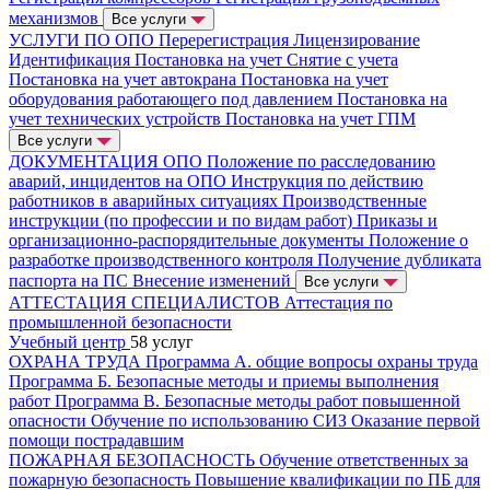
механизмов
Все услуги
УСЛУГИ ПО ОПО
Перерегистрация
Лицензирование
Идентификация
Постановка на учет
Снятие с учета
Постановка на учет автокрана
Постановка на учет
оборудования работающего под давлением
Постановка на
учет технических устройств
Постановка на учет ГПМ
Все услуги
ДОКУМЕНТАЦИЯ ОПО
Положение по расследованию
аварий, инцидентов на ОПО
Инструкция по действию
работников в аварийных ситуациях
Производственные
инструкции (по профессии и по видам работ)
Приказы и
организационно-распорядительные документы
Положение о
разработке производственного контроля
Получение дубликата
паспорта на ПС
Внесение изменений
Все услуги
АТТЕСТАЦИЯ СПЕЦИАЛИСТОВ
Аттестация по
промышленной безопасности
Учебный центр
58 услуг
ОХРАНА ТРУДА
Программа А. общие вопросы охраны труда
Программа Б. Безопасные методы и приемы выполнения
работ
Программа В. Безопасные методы работ повышенной
опасности
Обучение по использованию СИЗ
Оказание первой
помощи пострадавшим
ПОЖАРНАЯ БЕЗОПАСНОСТЬ
Обучение ответственных за
пожарную безопасность
Повышение квалификации по ПБ для