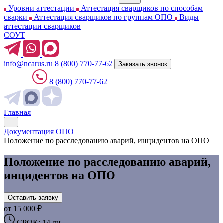
Уровни аттестации
Аттестация сварщиков по способам
сварки
Аттестация сварщиков по группам ОПО
Виды
аттестации сварщиков
СОУТ
info@ncarus.ru
8 (800) 770-77-62
Заказать звонок
8 (800) 770-77-62
Главная
…
Документация ОПО
Положение по расследованию аварий, инцидентов на ОПО
Положение по расследованию аварий,
инцидентов на ОПО
Оставить заявку
от 15 000 ₽
СРОК: 14 дн.