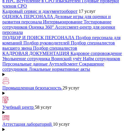
в НРС
Вступление в СРО изыскателей
Годовые проверки
членов СРО
Кадровый сервис и документооборот
17 услуг
ОЦЕНКА ПЕРСОНАЛА
Деловые игры для оценки и
развития персонала
Интервьюирование
Тестирование
сотрудников
Оценка 360°
Ассессмент-центр для оценки
персонала
ПОДБОР И ПОИСК ПЕРСОНАЛА
Подбор персонала для
компаний
Подбор руководителей
Подбор специалистов
высшего звена
Подбор специалистов
КАДРОВАЯ ДОКУМЕНТАЦИЯ
Кадровое сопровождение
Увольнение сотрудника
Воинский учёт
Найм сотрудников
Персональные данные
Аутплейсмент
Сокращение
сотрудников
Локальные нормативные акты
Промышленная безопасность
29 услуг
Учебный центр
58 услуг
Аттестация лабораторий
10 услуг