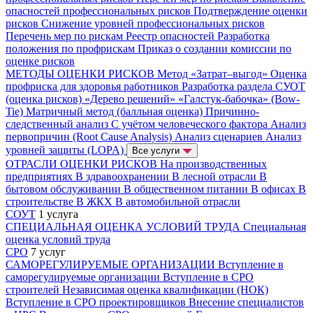
опасностей профессиональных рисков
Подтверждение оценки
рисков
Снижение уровней профессиональных рисков
Перечень мер по рискам
Реестр опасностей
Разработка
положения по профрискам
Приказ о создании комиссии по
оценке рисков
МЕТОДЫ ОЦЕНКИ РИСКОВ
Метод «Затрат–выгод»
Оценка
профриска для здоровья работников
Разработка раздела СУОТ
(оценка рисков)
«Дерево решений»
«Галстук-бабочка» (Bow-
Tie)
Матричный метод (балльная оценка)
Причинно-
следственный анализ
С учётом человеческого фактора
Анализ
первопричин (Root Cause Analysis)
Анализ сценариев
Анализ
уровней защиты (LOPA)
Все услуги
ОТРАСЛИ ОЦЕНКИ РИСКОВ
На производственных
предприятиях
В здравоохранении
В лесной отрасли
В
бытовом обслуживании
В общественном питании
В офисах
В
строительстве
В ЖКХ
В автомобильной отрасли
СОУТ
1 услуга
СПЕЦИАЛЬНАЯ ОЦЕНКА УСЛОВИЙ ТРУДА
Специальная
оценка условий труда
СРО
7 услуг
САМОРЕГУЛИРУЕМЫЕ ОРГАНИЗАЦИИ
Вступление в
саморегулируемые организации
Вступление в СРО
строителей
Независимая оценка квалификации (НОК)
Вступление в СРО проектировщиков
Внесение специалистов