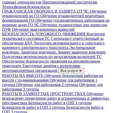
главных специалистов
Противопожарный инструктаж
Техносферная безопасность
ГРАЖДАНСКАЯ ОБОРОНА И ЗАЩИТА ОТ ЧС
Обучение
руководителей по ГО
Обучение руководителей нештатных
формирований ГО
Обучение уполномоченных работников на
решение задач ГО ЧС
Обучение должностных лиц комиссии
ПУФ
Обучение эвакуационных комиссий
БЕЗОПАСНОСТЬ ДОРОЖНОГО ДВИЖЕНИЯ
Контролер
технического состояния ТС
Специалист ответственный за
обеспечение БДД
Диспетчер автомобильного и городского
наземного электрического транспорта
Экстремальное
вождение. Защитное вождение. Зимнее защитное вождение
Подготовка медперсонала по медосмотрам водителей ТС
Обеспечение безопасности движения на автомобильном
транспорте
Ежегодные занятия с водителями
автотранспортных организаций
Все услуги
РАБОТЫ НА ВЫСОТЕ
Обучение безопасным работам на
высоте с подмащиваниями
Обучение для работников 1
группы
Обучение для работников 2 группы
Обучение для
работников 3 группы
РАБОТЫ В ЗАМКНУТЫХ ПРОСТРАНСТВАХ
Обучение
безопасному проведению работ в ограниченных и замкнутых
пространствах
Безопасности работ в ОЗП 1 группы
Безопасности работ в ОЗП 2 группы
Безопасности работ в
ОЗП 3 группы