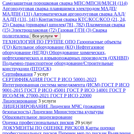
Самозащитная порошковая сварка МПС/МПСН/МЛСН (114)
Аргонодуговая сварка плавящимся электродом МАДП/
МАДПН (131)
Автоматическая аргонодуговая сварка ААД/
ААДП (131, 141)
Контактная сварка КТС/КСС/КСО (21, 24,
25)
Сварка (приварка) шпилек(781, 782)
Плазменная сварка
(15)
Электрошлаковая (72)
Газовая Г/ГН (3)
Сварка
полиэтилена
Все услуги
ТЕХНОЛОГИЯ ПО ГРУППЕ ОПО
Газоопасные объекты
(ГО)
Котельное оборудование (КО)
Нефтегазовое
оборудование (НГДО)
Оборудование химических,
нефтехимических и взрывопожарных производств (ОХНВП)
Подъемно-транспортное оборудование/Строительные
конструкции (ПТО/СК)
Сертификация
7 услуг
СЕРТИФИКАЦИЯ
ГОСТ Р ИСО 50001-2023
Интегрированная система менеджмента (ИСМ)
ГОСТ Р ИСО
9001-2015
ГОСТ Р ИСО 45001
ГОСТ Р ИСО 14001
ГОСТ Р
ИСО/МЭК 27000-2021
ГОСТ Р ИСО 22000
Лицензирование
3 услуги
ЛИЦЕНЗИРОВАНИЕ
Лицензии МЧС (пожарная
безопасность)
Лицензии Министерства культуры
Образовательное лицензирование
Оценка профессиональных рисков
29 услуг
ДОКУМЕНТЫ ПО ОЦЕНКЕ РИСКОВ
Карты оценки
профессиональных рисков
Перечен мер по рискам
Выявление