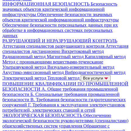
ИНФОРМАЦИОННАЯ БЕЗОПАСНОСТЬ
Безопасность
значимых объектов критической информационной
инфраструктуры
Обеспечение безопасности значимых
объектов критической информационной инфраструктуры
Обеспечение безопасности персональных данных при их
обработке в информационных системах персональных
данных
РАЗРУШАЮЩИЙ И НЕРАЗРУШАЮЩИЙ КОНТРОЛЬ
Аттестация специалистов разрушающего контроля
Аттестация
специалистов дистанционно
Вихретоковый метод
Радиационный метод
Магнитный метод
Капиллярный метод
Метод с проникающими веществами-течеискание
Ультразвуковой метод
Визуально-измерительный метод
Акустико-эмиссионный метод
Вибродиагностический метод
Электрический метод
Тепловой метод
Все услуги
ПОВЫШЕНИЕ КВАЛИФИКАЦИИ ПО ПРОМЫШЛЕННОЙ
БЕЗОПАСНОСТИ
А. Общие требования промышленной
безопасности
Б. Специальные требования промышленной
безопасности
В. Требования безопасности гидротехнических
сооружений
Г. Требования к эксплуатации электроустановок
потребителей, электрических станций и сетей
ЭКОЛОГИЧЕСКАЯ БЕЗОПАСНОСТЬ
Обеспечению
экологической безопасности руководителями (специалистами)
общехозяйственных систем управления
Обращение с