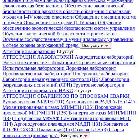
опасными отходами лечебно-профилактических учреждений
Экологическая безопасность
Обеспечение экологической
безопасности при работах в области обращения с опасными
отходами I–IV классов опасности
Обращение с медицинскими
отходами
Обращение с отходами (I–IV класс)
Обучение
обеспечению экологической безопасности систем управления
Обучение экологической безопасности строительства
Обучение государственному и муниципальному управлению
в сфере охраны окружающей среды
Все услуги
Аттестация лабораторий
10 услуг
АТТЕСТАЦИЯ ЛАБОРАТОРИЙ
Аккредитация лабораторий
Электротехнические лаборатории
Строительные лаборатории
Испытательные лаборатории
Дорожные лабораторит
Производственные лаборатории
Поверочные лаборатории
Лаборатории неразрушающего контроля (НК)
Лаборатории
разрушающих испытаний (ЛРИ)
Грунтовые лаборатории
Аттестация сварщиков по НАКС
25 услуг
АТТЕСТАЦИЯ СВАРЩИКОВ ПО СПОСОБАМ СВАРКИ
Ручная дуговая РД/РДН (111)
Аргонодуговая РАД/РАДН (141)
Механизированная в газах МП/МПН (135)
Порошковой
проволокой МПГ/МПГН (136)
В инертных газах МПИ/МПИН
(137)
Под флюсом МФ/АФ
Самозащитная порошковая МПС
(114)
Аргонодуговая плавящимся МАДП (131)
Контактная
КТС/КСС/КСО
Плазменная (15)
Газовая Г/ГН (3)
Сварка
полиэтилена (полимеров)
Все услуги