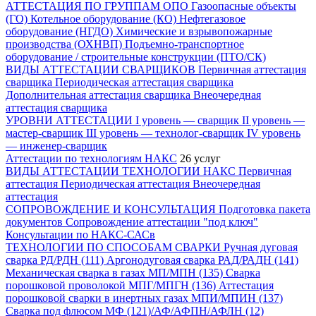
АТТЕСТАЦИЯ ПО ГРУППАМ ОПО
Газоопасные объекты
(ГО)
Котельное оборудование (КО)
Нефтегазовое
оборудование (НГДО)
Химические и взрывопожарные
производства (ОХНВП)
Подъемно-транспортное
оборудование / строительные конструкции (ПТО/СК)
ВИДЫ АТТЕСТАЦИИ СВАРЩИКОВ
Первичная аттестация
сварщика
Периодическая аттестация сварщика
Дополнительная аттестация сварщика
Внеочередная
аттестация сварщика
УРОВНИ АТТЕСТАЦИИ
I уровень — сварщик
II уровень —
мастер-сварщик
III уровень — технолог-сварщик
IV уровень
— инженер-сварщик
Аттестации по технологиям НАКС
26 услуг
ВИДЫ АТТЕСТАЦИИ ТЕХНОЛОГИИ НАКС
Первичная
аттестация
Периодическая аттестация
Внеочередная
аттестация
СОПРОВОЖДЕНИЕ И КОНСУЛЬТАЦИЯ
Подготовка пакета
документов
Сопровождение аттестации "под ключ"
Консультации по НАКС-САСв
ТЕХНОЛОГИИ ПО СПОСОБАМ СВАРКИ
Ручная дуговая
сварка РД/РДН (111)
Аргонодуговая сварка РАД/РАДН (141)
Механическая сварка в газах МП/МПН (135)
Сварка
порошковой проволокой МПГ/МПГН (136)
Аттестация
порошковой сварки в инертных газах МПИ/МПИН (137)
Сварка под флюсом МФ (121)/АФ/АФПН/АФЛН (12)