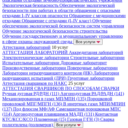
опасными отходами лечебно-профилактических учреждений
Экологическая безопасность
Обеспечение экологической
безопасности при работах в области обращения с опасными
отходами I–IV классов опасности
Обращение с медицинскими
отходами
Обращение с отходами (I–IV класс)
Обучение
обеспечению экологической безопасности систем управления
Обучение экологической безопасности строительства
Обучение государственному и муниципальному управлению
в сфере охраны окружающей среды
Все услуги
Аттестация лабораторий
10 услуг
АТТЕСТАЦИЯ ЛАБОРАТОРИЙ
Аккредитация лабораторий
Электротехнические лаборатории
Строительные лаборатории
Испытательные лаборатории
Дорожные лабораторит
Производственные лаборатории
Поверочные лаборатории
Лаборатории неразрушающего контроля (НК)
Лаборатории
разрушающих испытаний (ЛРИ)
Грунтовые лаборатории
Аттестация сварщиков по НАКС
25 услуг
АТТЕСТАЦИЯ СВАРЩИКОВ ПО СПОСОБАМ СВАРКИ
Ручная дуговая РД/РДН (111)
Аргонодуговая РАД/РАДН (141)
Механизированная в газах МП/МПН (135)
Порошковой
проволокой МПГ/МПГН (136)
В инертных газах МПИ/МПИН
(137)
Под флюсом МФ/АФ
Самозащитная порошковая МПС
(114)
Аргонодуговая плавящимся МАДП (131)
Контактная
КТС/КСС/КСО
Плазменная (15)
Газовая Г/ГН (3)
Сварка
полиэтилена (полимеров)
Все услуги