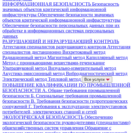
ИНФОРМАЦИОННАЯ БЕЗОПАСНОСТЬ
Безопасность
значимых объектов критической информационной
инфраструктуры
Обеспечение безопасности значимых
объектов критической информационной инфраструктуры
Обеспечение безопасности персональных данных при их
обработке в информационных системах персональных
данных
РАЗРУШАЮЩИЙ И НЕРАЗРУШАЮЩИЙ КОНТРОЛЬ
Аттестация специалистов разрушающего контроля
Аттестация
специалистов дистанционно
Вихретоковый метод
Радиационный метод
Магнитный метод
Капиллярный метод
Метод с проникающими веществами-течеискание
Ультразвуковой метод
Визуально-измерительный метод
Акустико-эмиссионный метод
Вибродиагностический метод
Электрический метод
Тепловой метод
Все услуги
ПОВЫШЕНИЕ КВАЛИФИКАЦИИ ПО ПРОМЫШЛЕННОЙ
БЕЗОПАСНОСТИ
А. Общие требования промышленной
безопасности
Б. Специальные требования промышленной
безопасности
В. Требования безопасности гидротехнических
сооружений
Г. Требования к эксплуатации электроустановок
потребителей, электрических станций и сетей
ЭКОЛОГИЧЕСКАЯ БЕЗОПАСНОСТЬ
Обеспечению
экологической безопасности руководителями (специалистами)
общехозяйственных систем управления
Обращение с