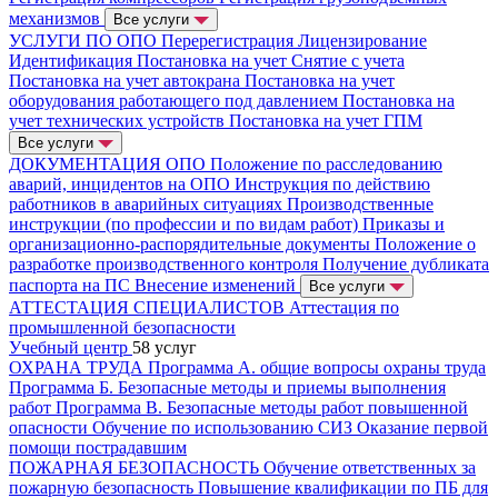
механизмов
Все услуги
УСЛУГИ ПО ОПО
Перерегистрация
Лицензирование
Идентификация
Постановка на учет
Снятие с учета
Постановка на учет автокрана
Постановка на учет
оборудования работающего под давлением
Постановка на
учет технических устройств
Постановка на учет ГПМ
Все услуги
ДОКУМЕНТАЦИЯ ОПО
Положение по расследованию
аварий, инцидентов на ОПО
Инструкция по действию
работников в аварийных ситуациях
Производственные
инструкции (по профессии и по видам работ)
Приказы и
организационно-распорядительные документы
Положение о
разработке производственного контроля
Получение дубликата
паспорта на ПС
Внесение изменений
Все услуги
АТТЕСТАЦИЯ СПЕЦИАЛИСТОВ
Аттестация по
промышленной безопасности
Учебный центр
58 услуг
ОХРАНА ТРУДА
Программа А. общие вопросы охраны труда
Программа Б. Безопасные методы и приемы выполнения
работ
Программа В. Безопасные методы работ повышенной
опасности
Обучение по использованию СИЗ
Оказание первой
помощи пострадавшим
ПОЖАРНАЯ БЕЗОПАСНОСТЬ
Обучение ответственных за
пожарную безопасность
Повышение квалификации по ПБ для