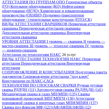
АТТЕСТАЦИЯ ПО ГРУППАМ ОПО
Газоопасные объекты
(ГО)
Котельное оборудование (КО)
Нефтегазовое
оборудование (НГДО)
Химические и взрывопожарные
производства (ОХНВП)
Подъемно-транспортное
оборудование / строительные конструкции (ПТО/СК)
ВИДЫ АТТЕСТАЦИИ СВАРЩИКОВ
Первичная аттестация
сварщика
Периодическая аттестация сварщика
Дополнительная аттестация сварщика
Внеочередная
аттестация сварщика
УРОВНИ АТТЕСТАЦИИ
I уровень — сварщик
II уровень —
мастер-сварщик
III уровень — технолог-сварщик
IV уровень
— инженер-сварщик
Аттестации по технологиям НАКС
26 услуг
ВИДЫ АТТЕСТАЦИИ ТЕХНОЛОГИИ НАКС
Первичная
аттестация
Периодическая аттестация
Внеочередная
аттестация
СОПРОВОЖДЕНИЕ И КОНСУЛЬТАЦИЯ
Подготовка пакета
документов
Сопровождение аттестации "под ключ"
Консультации по НАКС-САСв
ТЕХНОЛОГИИ ПО СПОСОБАМ СВАРКИ
Ручная дуговая
сварка РД/РДН (111)
Аргонодуговая сварка РАД/РАДН (141)
Механическая сварка в газах МП/МПН (135)
Сварка
порошковой проволокой МПГ/МПГН (136)
Аттестация
порошковой сварки в инертных газах МПИ/МПИН (137)
Сварка под флюсом МФ (121)/АФ/АФПН/АФЛН (12)