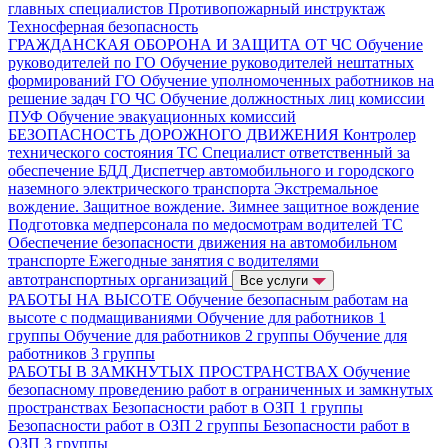
главных специалистов
Противопожарный инструктаж
Техносферная безопасность
ГРАЖДАНСКАЯ ОБОРОНА И ЗАЩИТА ОТ ЧС
Обучение
руководителей по ГО
Обучение руководителей нештатных
формирований ГО
Обучение уполномоченных работников на
решение задач ГО ЧС
Обучение должностных лиц комиссии
ПУФ
Обучение эвакуационных комиссий
БЕЗОПАСНОСТЬ ДОРОЖНОГО ДВИЖЕНИЯ
Контролер
технического состояния ТС
Специалист ответственный за
обеспечение БДД
Диспетчер автомобильного и городского
наземного электрического транспорта
Экстремальное
вождение. Защитное вождение. Зимнее защитное вождение
Подготовка медперсонала по медосмотрам водителей ТС
Обеспечение безопасности движения на автомобильном
транспорте
Ежегодные занятия с водителями
автотранспортных организаций
Все услуги
РАБОТЫ НА ВЫСОТЕ
Обучение безопасным работам на
высоте с подмащиваниями
Обучение для работников 1
группы
Обучение для работников 2 группы
Обучение для
работников 3 группы
РАБОТЫ В ЗАМКНУТЫХ ПРОСТРАНСТВАХ
Обучение
безопасному проведению работ в ограниченных и замкнутых
пространствах
Безопасности работ в ОЗП 1 группы
Безопасности работ в ОЗП 2 группы
Безопасности работ в
ОЗП 3 группы