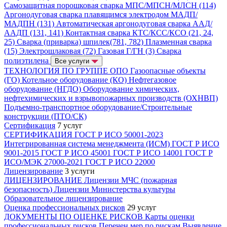
Самозащитная порошковая сварка МПС/МПСН/МЛСН (114)
Аргонодуговая сварка плавящимся электродом МАДП/
МАДПН (131)
Автоматическая аргонодуговая сварка ААД/
ААДП (131, 141)
Контактная сварка КТС/КСС/КСО (21, 24,
25)
Сварка (приварка) шпилек(781, 782)
Плазменная сварка
(15)
Электрошлаковая (72)
Газовая Г/ГН (3)
Сварка
полиэтилена
Все услуги
ТЕХНОЛОГИЯ ПО ГРУППЕ ОПО
Газоопасные объекты
(ГО)
Котельное оборудование (КО)
Нефтегазовое
оборудование (НГДО)
Оборудование химических,
нефтехимических и взрывопожарных производств (ОХНВП)
Подъемно-транспортное оборудование/Строительные
конструкции (ПТО/СК)
Сертификация
7 услуг
СЕРТИФИКАЦИЯ
ГОСТ Р ИСО 50001-2023
Интегрированная система менеджмента (ИСМ)
ГОСТ Р ИСО
9001-2015
ГОСТ Р ИСО 45001
ГОСТ Р ИСО 14001
ГОСТ Р
ИСО/МЭК 27000-2021
ГОСТ Р ИСО 22000
Лицензирование
3 услуги
ЛИЦЕНЗИРОВАНИЕ
Лицензии МЧС (пожарная
безопасность)
Лицензии Министерства культуры
Образовательное лицензирование
Оценка профессиональных рисков
29 услуг
ДОКУМЕНТЫ ПО ОЦЕНКЕ РИСКОВ
Карты оценки
профессиональных рисков
Перечен мер по рискам
Выявление