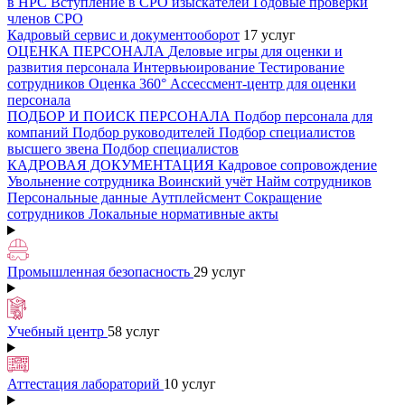
в НРС
Вступление в СРО изыскателей
Годовые проверки
членов СРО
Кадровый сервис и документооборот
17 услуг
ОЦЕНКА ПЕРСОНАЛА
Деловые игры для оценки и
развития персонала
Интервьюирование
Тестирование
сотрудников
Оценка 360°
Ассессмент-центр для оценки
персонала
ПОДБОР И ПОИСК ПЕРСОНАЛА
Подбор персонала для
компаний
Подбор руководителей
Подбор специалистов
высшего звена
Подбор специалистов
КАДРОВАЯ ДОКУМЕНТАЦИЯ
Кадровое сопровождение
Увольнение сотрудника
Воинский учёт
Найм сотрудников
Персональные данные
Аутплейсмент
Сокращение
сотрудников
Локальные нормативные акты
Промышленная безопасность
29 услуг
Учебный центр
58 услуг
Аттестация лабораторий
10 услуг