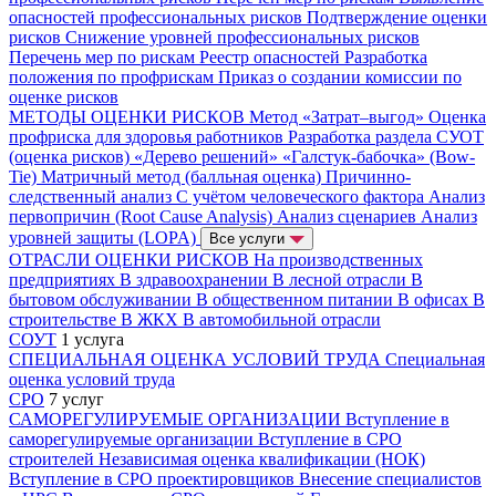
опасностей профессиональных рисков
Подтверждение оценки
рисков
Снижение уровней профессиональных рисков
Перечень мер по рискам
Реестр опасностей
Разработка
положения по профрискам
Приказ о создании комиссии по
оценке рисков
МЕТОДЫ ОЦЕНКИ РИСКОВ
Метод «Затрат–выгод»
Оценка
профриска для здоровья работников
Разработка раздела СУОТ
(оценка рисков)
«Дерево решений»
«Галстук-бабочка» (Bow-
Tie)
Матричный метод (балльная оценка)
Причинно-
следственный анализ
С учётом человеческого фактора
Анализ
первопричин (Root Cause Analysis)
Анализ сценариев
Анализ
уровней защиты (LOPA)
Все услуги
ОТРАСЛИ ОЦЕНКИ РИСКОВ
На производственных
предприятиях
В здравоохранении
В лесной отрасли
В
бытовом обслуживании
В общественном питании
В офисах
В
строительстве
В ЖКХ
В автомобильной отрасли
СОУТ
1 услуга
СПЕЦИАЛЬНАЯ ОЦЕНКА УСЛОВИЙ ТРУДА
Специальная
оценка условий труда
СРО
7 услуг
САМОРЕГУЛИРУЕМЫЕ ОРГАНИЗАЦИИ
Вступление в
саморегулируемые организации
Вступление в СРО
строителей
Независимая оценка квалификации (НОК)
Вступление в СРО проектировщиков
Внесение специалистов