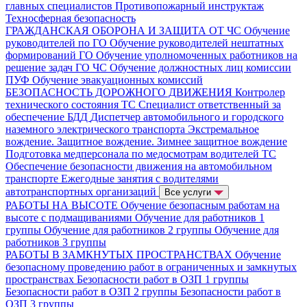
главных специалистов
Противопожарный инструктаж
Техносферная безопасность
ГРАЖДАНСКАЯ ОБОРОНА И ЗАЩИТА ОТ ЧС
Обучение
руководителей по ГО
Обучение руководителей нештатных
формирований ГО
Обучение уполномоченных работников на
решение задач ГО ЧС
Обучение должностных лиц комиссии
ПУФ
Обучение эвакуационных комиссий
БЕЗОПАСНОСТЬ ДОРОЖНОГО ДВИЖЕНИЯ
Контролер
технического состояния ТС
Специалист ответственный за
обеспечение БДД
Диспетчер автомобильного и городского
наземного электрического транспорта
Экстремальное
вождение. Защитное вождение. Зимнее защитное вождение
Подготовка медперсонала по медосмотрам водителей ТС
Обеспечение безопасности движения на автомобильном
транспорте
Ежегодные занятия с водителями
автотранспортных организаций
Все услуги
РАБОТЫ НА ВЫСОТЕ
Обучение безопасным работам на
высоте с подмащиваниями
Обучение для работников 1
группы
Обучение для работников 2 группы
Обучение для
работников 3 группы
РАБОТЫ В ЗАМКНУТЫХ ПРОСТРАНСТВАХ
Обучение
безопасному проведению работ в ограниченных и замкнутых
пространствах
Безопасности работ в ОЗП 1 группы
Безопасности работ в ОЗП 2 группы
Безопасности работ в
ОЗП 3 группы