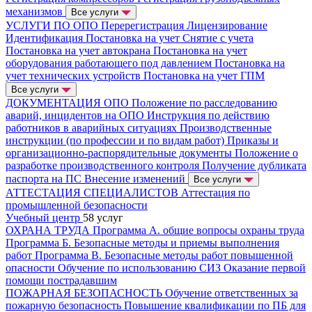
механизмов
Все услуги
УСЛУГИ ПО ОПО
Перерегистрация
Лицензирование
Идентификация
Постановка на учет
Снятие с учета
Постановка на учет автокрана
Постановка на учет
оборудования работающего под давлением
Постановка на
учет технических устройств
Постановка на учет ГПМ
Все услуги
ДОКУМЕНТАЦИЯ ОПО
Положение по расследованию
аварий, инцидентов на ОПО
Инструкция по действию
работников в аварийных ситуациях
Производственные
инструкции (по профессии и по видам работ)
Приказы и
организационно-распорядительные документы
Положение о
разработке производственного контроля
Получение дубликата
паспорта на ПС
Внесение изменений
Все услуги
АТТЕСТАЦИЯ СПЕЦИАЛИСТОВ
Аттестация по
промышленной безопасности
Учебный центр
58 услуг
ОХРАНА ТРУДА
Программа А. общие вопросы охраны труда
Программа Б. Безопасные методы и приемы выполнения
работ
Программа В. Безопасные методы работ повышенной
опасности
Обучение по использованию СИЗ
Оказание первой
помощи пострадавшим
ПОЖАРНАЯ БЕЗОПАСНОСТЬ
Обучение ответственных за
пожарную безопасность
Повышение квалификации по ПБ для