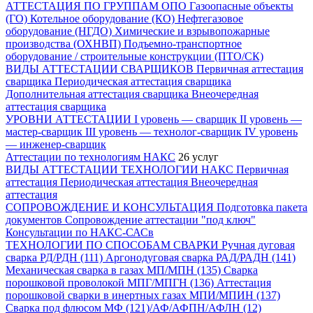
АТТЕСТАЦИЯ ПО ГРУППАМ ОПО
Газоопасные объекты
(ГО)
Котельное оборудование (КО)
Нефтегазовое
оборудование (НГДО)
Химические и взрывопожарные
производства (ОХНВП)
Подъемно-транспортное
оборудование / строительные конструкции (ПТО/СК)
ВИДЫ АТТЕСТАЦИИ СВАРЩИКОВ
Первичная аттестация
сварщика
Периодическая аттестация сварщика
Дополнительная аттестация сварщика
Внеочередная
аттестация сварщика
УРОВНИ АТТЕСТАЦИИ
I уровень — сварщик
II уровень —
мастер-сварщик
III уровень — технолог-сварщик
IV уровень
— инженер-сварщик
Аттестации по технологиям НАКС
26 услуг
ВИДЫ АТТЕСТАЦИИ ТЕХНОЛОГИИ НАКС
Первичная
аттестация
Периодическая аттестация
Внеочередная
аттестация
СОПРОВОЖДЕНИЕ И КОНСУЛЬТАЦИЯ
Подготовка пакета
документов
Сопровождение аттестации "под ключ"
Консультации по НАКС-САСв
ТЕХНОЛОГИИ ПО СПОСОБАМ СВАРКИ
Ручная дуговая
сварка РД/РДН (111)
Аргонодуговая сварка РАД/РАДН (141)
Механическая сварка в газах МП/МПН (135)
Сварка
порошковой проволокой МПГ/МПГН (136)
Аттестация
порошковой сварки в инертных газах МПИ/МПИН (137)
Сварка под флюсом МФ (121)/АФ/АФПН/АФЛН (12)