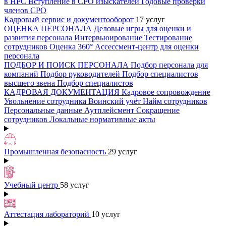
в НРС
Вступление в СРО изыскателей
Годовые проверки
членов СРО
Кадровый сервис и документооборот
17 услуг
ОЦЕНКА ПЕРСОНАЛА
Деловые игры для оценки и
развития персонала
Интервьюирование
Тестирование
сотрудников
Оценка 360°
Ассессмент-центр для оценки
персонала
ПОДБОР И ПОИСК ПЕРСОНАЛА
Подбор персонала для
компаний
Подбор руководителей
Подбор специалистов
высшего звена
Подбор специалистов
КАДРОВАЯ ДОКУМЕНТАЦИЯ
Кадровое сопровождение
Увольнение сотрудника
Воинский учёт
Найм сотрудников
Персональные данные
Аутплейсмент
Сокращение
сотрудников
Локальные нормативные акты
Промышленная безопасность
29 услуг
Учебный центр
58 услуг
Аттестация лабораторий
10 услуг