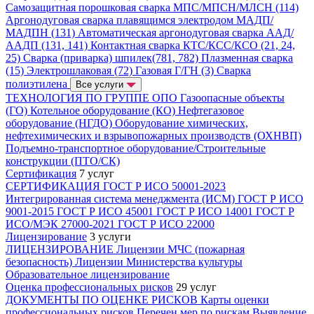
Самозащитная порошковая сварка МПС/МПСН/МЛСН (114)
Аргонодуговая сварка плавящимся электродом МАДП/
МАДПН (131)
Автоматическая аргонодуговая сварка ААД/
ААДП (131, 141)
Контактная сварка КТС/КСС/КСО (21, 24,
25)
Сварка (приварка) шпилек(781, 782)
Плазменная сварка
(15)
Электрошлаковая (72)
Газовая Г/ГН (3)
Сварка
полиэтилена
Все услуги
ТЕХНОЛОГИЯ ПО ГРУППЕ ОПО
Газоопасные объекты
(ГО)
Котельное оборудование (КО)
Нефтегазовое
оборудование (НГДО)
Оборудование химических,
нефтехимических и взрывопожарных производств (ОХНВП)
Подъемно-транспортное оборудование/Строительные
конструкции (ПТО/СК)
Сертификация
7 услуг
СЕРТИФИКАЦИЯ
ГОСТ Р ИСО 50001-2023
Интегрированная система менеджмента (ИСМ)
ГОСТ Р ИСО
9001-2015
ГОСТ Р ИСО 45001
ГОСТ Р ИСО 14001
ГОСТ Р
ИСО/МЭК 27000-2021
ГОСТ Р ИСО 22000
Лицензирование
3 услуги
ЛИЦЕНЗИРОВАНИЕ
Лицензии МЧС (пожарная
безопасность)
Лицензии Министерства культуры
Образовательное лицензирование
Оценка профессиональных рисков
29 услуг
ДОКУМЕНТЫ ПО ОЦЕНКЕ РИСКОВ
Карты оценки
профессиональных рисков
Перечен мер по рискам
Выявление