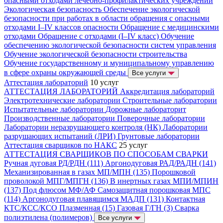
опасными отходами лечебно-профилактических учреждений
Экологическая безопасность
Обеспечение экологической
безопасности при работах в области обращения с опасными
отходами I–IV классов опасности
Обращение с медицинскими
отходами
Обращение с отходами (I–IV класс)
Обучение
обеспечению экологической безопасности систем управления
Обучение экологической безопасности строительства
Обучение государственному и муниципальному управлению
в сфере охраны окружающей среды
Все услуги
Аттестация лабораторий
10 услуг
АТТЕСТАЦИЯ ЛАБОРАТОРИЙ
Аккредитация лабораторий
Электротехнические лаборатории
Строительные лаборатории
Испытательные лаборатории
Дорожные лабораторит
Производственные лаборатории
Поверочные лаборатории
Лаборатории неразрушающего контроля (НК)
Лаборатории
разрушающих испытаний (ЛРИ)
Грунтовые лаборатории
Аттестация сварщиков по НАКС
25 услуг
АТТЕСТАЦИЯ СВАРЩИКОВ ПО СПОСОБАМ СВАРКИ
Ручная дуговая РД/РДН (111)
Аргонодуговая РАД/РАДН (141)
Механизированная в газах МП/МПН (135)
Порошковой
проволокой МПГ/МПГН (136)
В инертных газах МПИ/МПИН
(137)
Под флюсом МФ/АФ
Самозащитная порошковая МПС
(114)
Аргонодуговая плавящимся МАДП (131)
Контактная
КТС/КСС/КСО
Плазменная (15)
Газовая Г/ГН (3)
Сварка
полиэтилена (полимеров)
Все услуги