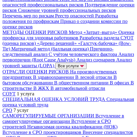
опасностей профессиональных рисков
Подтверждение оценки
рисков
Снижение уровней профессиональных рисков
Перечень мер по рискам
Реестр опасностей
Разработка
положения по профрискам
Приказ о создании комиссии по
оценке рисков
МЕТОДЫ ОЦЕНКИ РИСКОВ
Метод «Затрат–выгод»
Оценка
профриска для здоровья работников
Разработка раздела СУОТ
(оценка рисков)
«Дерево решений»
«Галстук-бабочка» (Bow-
Tie)
Матричный метод (балльная оценка)
Причинно-
следственный анализ
С учётом человеческого фактора
Анализ
первопричин (Root Cause Analysis)
Анализ сценариев
Анализ
уровней защиты (LOPA)
Все услуги
ОТРАСЛИ ОЦЕНКИ РИСКОВ
На производственных
предприятиях
В здравоохранении
В лесной отрасли
В
бытовом обслуживании
В общественном питании
В офисах
В
строительстве
В ЖКХ
В автомобильной отрасли
СОУТ
1 услуга
СПЕЦИАЛЬНАЯ ОЦЕНКА УСЛОВИЙ ТРУДА
Специальная
оценка условий труда
СРО
7 услуг
САМОРЕГУЛИРУЕМЫЕ ОРГАНИЗАЦИИ
Вступление в
саморегулируемые организации
Вступление в СРО
строителей
Независимая оценка квалификации (НОК)
Вступление в СРО проектировщиков
Внесение специалистов