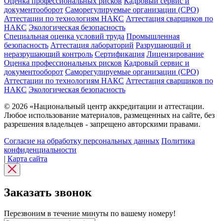
Оценка профессиональных рисков
Кадровый сервис и
документооборот
Cаморегулируемые организации (СРО)
Аттестации по технологиям НАКС
Аттестация сварщиков по
НАКС
Экологическая безопасность
Специальная оценка условий труда
Промышленная
безопасность
Аттестация лабораторий
Разрушающий и
неразрушающий контроль
Сертификация
Лицензирование
Оценка профессиональных рисков
Кадровый сервис и
документооборот
Cаморегулируемые организации (СРО)
Аттестации по технологиям НАКС
Аттестация сварщиков по
НАКС
Экологическая безопасность
© 2026 «Национальный центр аккредитации и аттестации.
Любое использование материалов, размещенных на сайте, без
разрешения владельцев - запрещено авторскими правами.
Согласие на обработку персональных данных
Политика
конфиденциальности
|
Карта сайта
Заказать звонок
Перезвоним в течение минуты по вашему номеру!