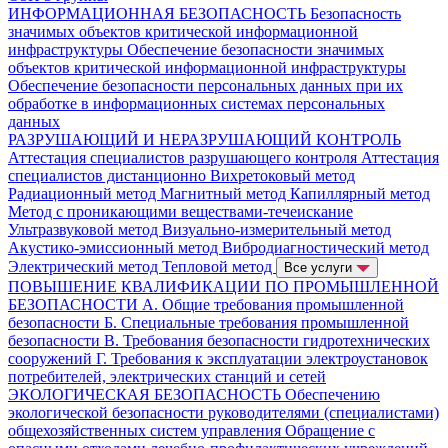
ИНФОРМАЦИОННАЯ БЕЗОПАСНОСТЬ
Безопасность
значимых объектов критической информационной
инфраструктуры
Обеспечение безопасности значимых
объектов критической информационной инфраструктуры
Обеспечение безопасности персональных данных при их
обработке в информационных системах персональных
данных
РАЗРУШАЮЩИЙ И НЕРАЗРУШАЮЩИЙ КОНТРОЛЬ
Аттестация специалистов разрушающего контроля
Аттестация
специалистов дистанционно
Вихретоковый метод
Радиационный метод
Магнитный метод
Капиллярный метод
Метод с проникающими веществами-течеискание
Ультразвуковой метод
Визуально-измерительный метод
Акустико-эмиссионный метод
Вибродиагностический метод
Электрический метод
Тепловой метод
Все услуги
ПОВЫШЕНИЕ КВАЛИФИКАЦИИ ПО ПРОМЫШЛЕННОЙ
БЕЗОПАСНОСТИ
А. Общие требования промышленной
безопасности
Б. Специальные требования промышленной
безопасности
В. Требования безопасности гидротехнических
сооружений
Г. Требования к эксплуатации электроустановок
потребителей, электрических станций и сетей
ЭКОЛОГИЧЕСКАЯ БЕЗОПАСНОСТЬ
Обеспечению
экологической безопасности руководителями (специалистами)
общехозяйственных систем управления
Обращение с