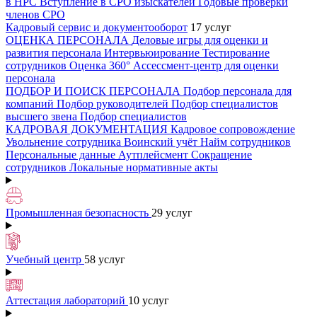
в НРС
Вступление в СРО изыскателей
Годовые проверки
членов СРО
Кадровый сервис и документооборот
17 услуг
ОЦЕНКА ПЕРСОНАЛА
Деловые игры для оценки и
развития персонала
Интервьюирование
Тестирование
сотрудников
Оценка 360°
Ассессмент-центр для оценки
персонала
ПОДБОР И ПОИСК ПЕРСОНАЛА
Подбор персонала для
компаний
Подбор руководителей
Подбор специалистов
высшего звена
Подбор специалистов
КАДРОВАЯ ДОКУМЕНТАЦИЯ
Кадровое сопровождение
Увольнение сотрудника
Воинский учёт
Найм сотрудников
Персональные данные
Аутплейсмент
Сокращение
сотрудников
Локальные нормативные акты
Промышленная безопасность
29 услуг
Учебный центр
58 услуг
Аттестация лабораторий
10 услуг