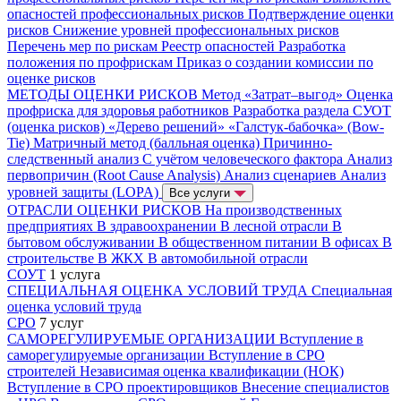
опасностей профессиональных рисков
Подтверждение оценки
рисков
Снижение уровней профессиональных рисков
Перечень мер по рискам
Реестр опасностей
Разработка
положения по профрискам
Приказ о создании комиссии по
оценке рисков
МЕТОДЫ ОЦЕНКИ РИСКОВ
Метод «Затрат–выгод»
Оценка
профриска для здоровья работников
Разработка раздела СУОТ
(оценка рисков)
«Дерево решений»
«Галстук-бабочка» (Bow-
Tie)
Матричный метод (балльная оценка)
Причинно-
следственный анализ
С учётом человеческого фактора
Анализ
первопричин (Root Cause Analysis)
Анализ сценариев
Анализ
уровней защиты (LOPA)
Все услуги
ОТРАСЛИ ОЦЕНКИ РИСКОВ
На производственных
предприятиях
В здравоохранении
В лесной отрасли
В
бытовом обслуживании
В общественном питании
В офисах
В
строительстве
В ЖКХ
В автомобильной отрасли
СОУТ
1 услуга
СПЕЦИАЛЬНАЯ ОЦЕНКА УСЛОВИЙ ТРУДА
Специальная
оценка условий труда
СРО
7 услуг
САМОРЕГУЛИРУЕМЫЕ ОРГАНИЗАЦИИ
Вступление в
саморегулируемые организации
Вступление в СРО
строителей
Независимая оценка квалификации (НОК)
Вступление в СРО проектировщиков
Внесение специалистов