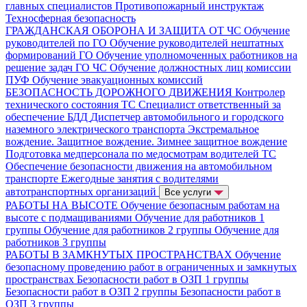
главных специалистов
Противопожарный инструктаж
Техносферная безопасность
ГРАЖДАНСКАЯ ОБОРОНА И ЗАЩИТА ОТ ЧС
Обучение
руководителей по ГО
Обучение руководителей нештатных
формирований ГО
Обучение уполномоченных работников на
решение задач ГО ЧС
Обучение должностных лиц комиссии
ПУФ
Обучение эвакуационных комиссий
БЕЗОПАСНОСТЬ ДОРОЖНОГО ДВИЖЕНИЯ
Контролер
технического состояния ТС
Специалист ответственный за
обеспечение БДД
Диспетчер автомобильного и городского
наземного электрического транспорта
Экстремальное
вождение. Защитное вождение. Зимнее защитное вождение
Подготовка медперсонала по медосмотрам водителей ТС
Обеспечение безопасности движения на автомобильном
транспорте
Ежегодные занятия с водителями
автотранспортных организаций
Все услуги
РАБОТЫ НА ВЫСОТЕ
Обучение безопасным работам на
высоте с подмащиваниями
Обучение для работников 1
группы
Обучение для работников 2 группы
Обучение для
работников 3 группы
РАБОТЫ В ЗАМКНУТЫХ ПРОСТРАНСТВАХ
Обучение
безопасному проведению работ в ограниченных и замкнутых
пространствах
Безопасности работ в ОЗП 1 группы
Безопасности работ в ОЗП 2 группы
Безопасности работ в
ОЗП 3 группы