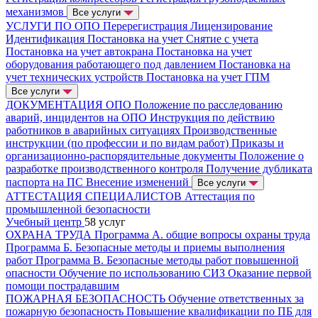
механизмов
Все услуги
УСЛУГИ ПО ОПО
Перерегистрация
Лицензирование
Идентификация
Постановка на учет
Снятие с учета
Постановка на учет автокрана
Постановка на учет
оборудования работающего под давлением
Постановка на
учет технических устройств
Постановка на учет ГПМ
Все услуги
ДОКУМЕНТАЦИЯ ОПО
Положение по расследованию
аварий, инцидентов на ОПО
Инструкция по действию
работников в аварийных ситуациях
Производственные
инструкции (по профессии и по видам работ)
Приказы и
организационно-распорядительные документы
Положение о
разработке производственного контроля
Получение дубликата
паспорта на ПС
Внесение изменений
Все услуги
АТТЕСТАЦИЯ СПЕЦИАЛИСТОВ
Аттестация по
промышленной безопасности
Учебный центр
58 услуг
ОХРАНА ТРУДА
Программа А. общие вопросы охраны труда
Программа Б. Безопасные методы и приемы выполнения
работ
Программа В. Безопасные методы работ повышенной
опасности
Обучение по использованию СИЗ
Оказание первой
помощи пострадавшим
ПОЖАРНАЯ БЕЗОПАСНОСТЬ
Обучение ответственных за
пожарную безопасность
Повышение квалификации по ПБ для