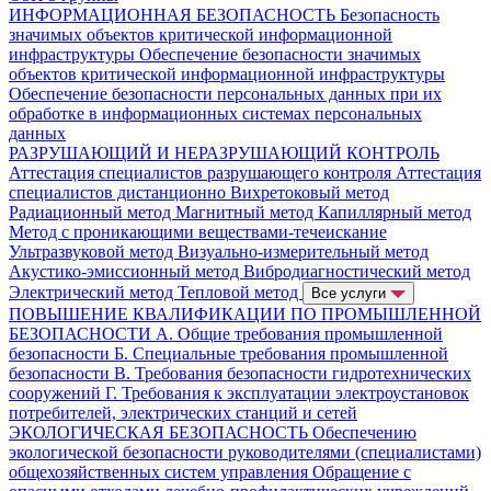
ИНФОРМАЦИОННАЯ БЕЗОПАСНОСТЬ
Безопасность
значимых объектов критической информационной
инфраструктуры
Обеспечение безопасности значимых
объектов критической информационной инфраструктуры
Обеспечение безопасности персональных данных при их
обработке в информационных системах персональных
данных
РАЗРУШАЮЩИЙ И НЕРАЗРУШАЮЩИЙ КОНТРОЛЬ
Аттестация специалистов разрушающего контроля
Аттестация
специалистов дистанционно
Вихретоковый метод
Радиационный метод
Магнитный метод
Капиллярный метод
Метод с проникающими веществами-течеискание
Ультразвуковой метод
Визуально-измерительный метод
Акустико-эмиссионный метод
Вибродиагностический метод
Электрический метод
Тепловой метод
Все услуги
ПОВЫШЕНИЕ КВАЛИФИКАЦИИ ПО ПРОМЫШЛЕННОЙ
БЕЗОПАСНОСТИ
А. Общие требования промышленной
безопасности
Б. Специальные требования промышленной
безопасности
В. Требования безопасности гидротехнических
сооружений
Г. Требования к эксплуатации электроустановок
потребителей, электрических станций и сетей
ЭКОЛОГИЧЕСКАЯ БЕЗОПАСНОСТЬ
Обеспечению
экологической безопасности руководителями (специалистами)
общехозяйственных систем управления
Обращение с