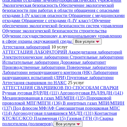
опасными отходами лечебно-профилактических учреждений
Экологическая безопасность
Обеспечение экологической
безопасности при работах в области обращения с опасными
отходами I–IV классов опасности
Обращение с медицинскими
отходами
Обращение с отходами (I–IV класс)
Обучение
обеспечению экологической безопасности систем управления
Обучение экологической безопасности строительства
Обучение государственному и муниципальному управлению
в сфере охраны окружающей среды
Все услуги
Аттестация лабораторий
10 услуг
АТТЕСТАЦИЯ ЛАБОРАТОРИЙ
Аккредитация лабораторий
Электротехнические лаборатории
Строительные лаборатории
Испытательные лаборатории
Дорожные лабораторит
Производственные лаборатории
Поверочные лаборатории
Лаборатории неразрушающего контроля (НК)
Лаборатории
разрушающих испытаний (ЛРИ)
Грунтовые лаборатории
Аттестация сварщиков по НАКС
25 услуг
АТТЕСТАЦИЯ СВАРЩИКОВ ПО СПОСОБАМ СВАРКИ
Ручная дуговая РД/РДН (111)
Аргонодуговая РАД/РАДН (141)
Механизированная в газах МП/МПН (135)
Порошковой
проволокой МПГ/МПГН (136)
В инертных газах МПИ/МПИН
(137)
Под флюсом МФ/АФ
Самозащитная порошковая МПС
(114)
Аргонодуговая плавящимся МАДП (131)
Контактная
КТС/КСС/КСО
Плазменная (15)
Газовая Г/ГН (3)
Сварка
полиэтилена (полимеров)
Все услуги