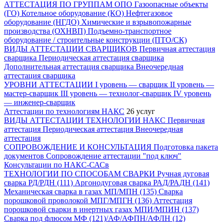
АТТЕСТАЦИЯ ПО ГРУППАМ ОПО
Газоопасные объекты
(ГО)
Котельное оборудование (КО)
Нефтегазовое
оборудование (НГДО)
Химические и взрывопожарные
производства (ОХНВП)
Подъемно-транспортное
оборудование / строительные конструкции (ПТО/СК)
ВИДЫ АТТЕСТАЦИИ СВАРЩИКОВ
Первичная аттестация
сварщика
Периодическая аттестация сварщика
Дополнительная аттестация сварщика
Внеочередная
аттестация сварщика
УРОВНИ АТТЕСТАЦИИ
I уровень — сварщик
II уровень —
мастер-сварщик
III уровень — технолог-сварщик
IV уровень
— инженер-сварщик
Аттестации по технологиям НАКС
26 услуг
ВИДЫ АТТЕСТАЦИИ ТЕХНОЛОГИИ НАКС
Первичная
аттестация
Периодическая аттестация
Внеочередная
аттестация
СОПРОВОЖДЕНИЕ И КОНСУЛЬТАЦИЯ
Подготовка пакета
документов
Сопровождение аттестации "под ключ"
Консультации по НАКС-САСв
ТЕХНОЛОГИИ ПО СПОСОБАМ СВАРКИ
Ручная дуговая
сварка РД/РДН (111)
Аргонодуговая сварка РАД/РАДН (141)
Механическая сварка в газах МП/МПН (135)
Сварка
порошковой проволокой МПГ/МПГН (136)
Аттестация
порошковой сварки в инертных газах МПИ/МПИН (137)
Сварка под флюсом МФ (121)/АФ/АФПН/АФЛН (12)