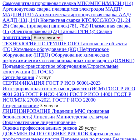
Самозащитная порошковая сварка МПС/МПСН/МЛСН (114)
Аргонодуговая сварка плавящимся электродом МАДП/
МАДПН (131)
Автоматическая аргонодуговая сварка ААД/
ААДП (131, 141)
Контактная сварка КТС/КСС/КСО (21, 24,
25)
Сварка (приварка) шпилек(781, 782)
Плазменная сварка
(15)
Электрошлаковая (72)
Газовая Г/ГН (3)
Сварка
полиэтилена
Все услуги
ТЕХНОЛОГИЯ ПО ГРУППЕ ОПО
Газоопасные объекты
(ГО)
Котельное оборудование (КО)
Нефтегазовое
оборудование (НГДО)
Оборудование химических,
нефтехимических и взрывопожарных производств (ОХНВП)
Подъемно-транспортное оборудование/Строительные
конструкции (ПТО/СК)
Сертификация
7 услуг
СЕРТИФИКАЦИЯ
ГОСТ Р ИСО 50001-2023
Интегрированная система менеджмента (ИСМ)
ГОСТ Р ИСО
9001-2015
ГОСТ Р ИСО 45001
ГОСТ Р ИСО 14001
ГОСТ Р
ИСО/МЭК 27000-2021
ГОСТ Р ИСО 22000
Лицензирование
3 услуги
ЛИЦЕНЗИРОВАНИЕ
Лицензии МЧС (пожарная
безопасность)
Лицензии Министерства культуры
Образовательное лицензирование
Оценка профессиональных рисков
29 услуг
ДОКУМЕНТЫ ПО ОЦЕНКЕ РИСКОВ
Карты оценки
профессиональных рисков
Перечен мер по рискам
Выявление