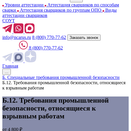
Уровни аттестации
Аттестация сварщиков по способам
сварки
Аттестация сварщиков по группам ОПО
Виды
аттестации сварщиков
СОУТ
info@ncarus.ru
8 (800) 770-77-62
Заказать звонок
8 (800) 770-77-62
Главная
…
Б. Специальные требования промышленной безопасности
Б.12. Требования промышленной безопасности, относящиеся
к взрывным работам
Б.12. Требования промышленной
безопасности, относящиеся к
взрывным работам
от 4 800 ₽