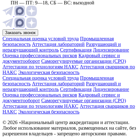
ПН — ПТ: 9—18, СБ — ВС: выходной
Заказать звонок
Специальная оценка условий труда
Промышленная
безопасность
Аттестация лабораторий
Разрушающий и
неразрушающий контроль
Сертификация
Лицензирование
Оценка профессиональных рисков
Кадровый сервис и
документооборот
Cаморегулируемые организации (СРО)
Аттестации по технологиям НАКС
Аттестация сварщиков по
НАКС
Экологическая безопасность
Специальная оценка условий труда
Промышленная
безопасность
Аттестация лабораторий
Разрушающий и
неразрушающий контроль
Сертификация
Лицензирование
Оценка профессиональных рисков
Кадровый сервис и
документооборот
Cаморегулируемые организации (СРО)
Аттестации по технологиям НАКС
Аттестация сварщиков по
НАКС
Экологическая безопасность
© 2026 «Национальный центр аккредитации и аттестации.
Любое использование материалов, размещенных на сайте, без
разрешения владельцев - запрещено авторскими правами.