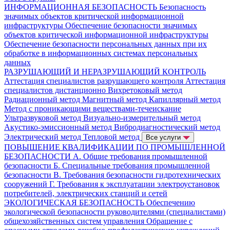
ИНФОРМАЦИОННАЯ БЕЗОПАСНОСТЬ
Безопасность
значимых объектов критической информационной
инфраструктуры
Обеспечение безопасности значимых
объектов критической информационной инфраструктуры
Обеспечение безопасности персональных данных при их
обработке в информационных системах персональных
данных
РАЗРУШАЮЩИЙ И НЕРАЗРУШАЮЩИЙ КОНТРОЛЬ
Аттестация специалистов разрушающего контроля
Аттестация
специалистов дистанционно
Вихретоковый метод
Радиационный метод
Магнитный метод
Капиллярный метод
Метод с проникающими веществами-течеискание
Ультразвуковой метод
Визуально-измерительный метод
Акустико-эмиссионный метод
Вибродиагностический метод
Электрический метод
Тепловой метод
Все услуги
ПОВЫШЕНИЕ КВАЛИФИКАЦИИ ПО ПРОМЫШЛЕННОЙ
БЕЗОПАСНОСТИ
А. Общие требования промышленной
безопасности
Б. Специальные требования промышленной
безопасности
В. Требования безопасности гидротехнических
сооружений
Г. Требования к эксплуатации электроустановок
потребителей, электрических станций и сетей
ЭКОЛОГИЧЕСКАЯ БЕЗОПАСНОСТЬ
Обеспечению
экологической безопасности руководителями (специалистами)
общехозяйственных систем управления
Обращение с