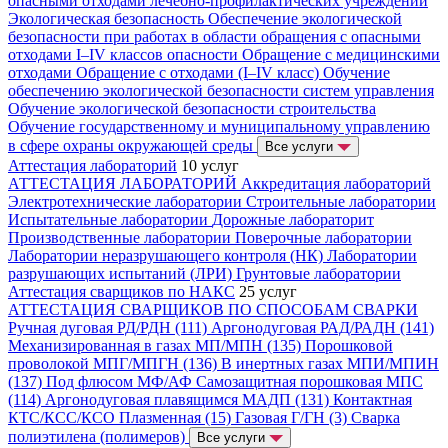
опасными отходами лечебно-профилактических учреждений
Экологическая безопасность
Обеспечение экологической
безопасности при работах в области обращения с опасными
отходами I–IV классов опасности
Обращение с медицинскими
отходами
Обращение с отходами (I–IV класс)
Обучение
обеспечению экологической безопасности систем управления
Обучение экологической безопасности строительства
Обучение государственному и муниципальному управлению
в сфере охраны окружающей среды
Все услуги
Аттестация лабораторий
10 услуг
АТТЕСТАЦИЯ ЛАБОРАТОРИЙ
Аккредитация лабораторий
Электротехнические лаборатории
Строительные лаборатории
Испытательные лаборатории
Дорожные лабораторит
Производственные лаборатории
Поверочные лаборатории
Лаборатории неразрушающего контроля (НК)
Лаборатории
разрушающих испытаний (ЛРИ)
Грунтовые лаборатории
Аттестация сварщиков по НАКС
25 услуг
АТТЕСТАЦИЯ СВАРЩИКОВ ПО СПОСОБАМ СВАРКИ
Ручная дуговая РД/РДН (111)
Аргонодуговая РАД/РАДН (141)
Механизированная в газах МП/МПН (135)
Порошковой
проволокой МПГ/МПГН (136)
В инертных газах МПИ/МПИН
(137)
Под флюсом МФ/АФ
Самозащитная порошковая МПС
(114)
Аргонодуговая плавящимся МАДП (131)
Контактная
КТС/КСС/КСО
Плазменная (15)
Газовая Г/ГН (3)
Сварка
полиэтилена (полимеров)
Все услуги