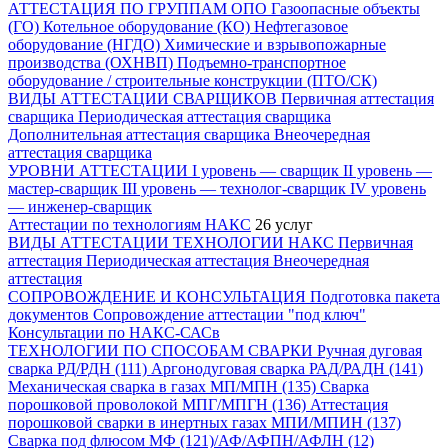
АТТЕСТАЦИЯ ПО ГРУППАМ ОПО
Газоопасные объекты
(ГО)
Котельное оборудование (КО)
Нефтегазовое
оборудование (НГДО)
Химические и взрывопожарные
производства (ОХНВП)
Подъемно-транспортное
оборудование / строительные конструкции (ПТО/СК)
ВИДЫ АТТЕСТАЦИИ СВАРЩИКОВ
Первичная аттестация
сварщика
Периодическая аттестация сварщика
Дополнительная аттестация сварщика
Внеочередная
аттестация сварщика
УРОВНИ АТТЕСТАЦИИ
I уровень — сварщик
II уровень —
мастер-сварщик
III уровень — технолог-сварщик
IV уровень
— инженер-сварщик
Аттестации по технологиям НАКС
26 услуг
ВИДЫ АТТЕСТАЦИИ ТЕХНОЛОГИИ НАКС
Первичная
аттестация
Периодическая аттестация
Внеочередная
аттестация
СОПРОВОЖДЕНИЕ И КОНСУЛЬТАЦИЯ
Подготовка пакета
документов
Сопровождение аттестации "под ключ"
Консультации по НАКС-САСв
ТЕХНОЛОГИИ ПО СПОСОБАМ СВАРКИ
Ручная дуговая
сварка РД/РДН (111)
Аргонодуговая сварка РАД/РАДН (141)
Механическая сварка в газах МП/МПН (135)
Сварка
порошковой проволокой МПГ/МПГН (136)
Аттестация
порошковой сварки в инертных газах МПИ/МПИН (137)
Сварка под флюсом МФ (121)/АФ/АФПН/АФЛН (12)