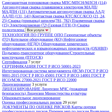
Самозащитная порошковая сварка МПС/МПСН/МЛСН (114)
Аргонодуговая сварка плавящимся электродом МАДП/
МАДПН (131)
Автоматическая аргонодуговая сварка ААД/
ААДП (131, 141)
Контактная сварка КТС/КСС/КСО (21, 24,
25)
Сварка (приварка) шпилек(781, 782)
Плазменная сварка
(15)
Электрошлаковая (72)
Газовая Г/ГН (3)
Сварка
полиэтилена
Все услуги
ТЕХНОЛОГИЯ ПО ГРУППЕ ОПО
Газоопасные объекты
(ГО)
Котельное оборудование (КО)
Нефтегазовое
оборудование (НГДО)
Оборудование химических,
нефтехимических и взрывопожарных производств (ОХНВП)
Подъемно-транспортное оборудование/Строительные
конструкции (ПТО/СК)
Сертификация
7 услуг
СЕРТИФИКАЦИЯ
ГОСТ Р ИСО 50001-2023
Интегрированная система менеджмента (ИСМ)
ГОСТ Р ИСО
9001-2015
ГОСТ Р ИСО 45001
ГОСТ Р ИСО 14001
ГОСТ Р
ИСО/МЭК 27000-2021
ГОСТ Р ИСО 22000
Лицензирование
3 услуги
ЛИЦЕНЗИРОВАНИЕ
Лицензии МЧС (пожарная
безопасность)
Лицензии Министерства культуры
Образовательное лицензирование
Оценка профессиональных рисков
29 услуг
ДОКУМЕНТЫ ПО ОЦЕНКЕ РИСКОВ
Карты оценки
профессиональных рисков
Перечен мер по рискам
Выявление