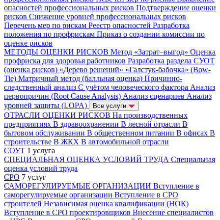
опасностей профессиональных рисков
Подтверждение оценки
рисков
Снижение уровней профессиональных рисков
Перечень мер по рискам
Реестр опасностей
Разработка
положения по профрискам
Приказ о создании комиссии по
оценке рисков
МЕТОДЫ ОЦЕНКИ РИСКОВ
Метод «Затрат–выгод»
Оценка
профриска для здоровья работников
Разработка раздела СУОТ
(оценка рисков)
«Дерево решений»
«Галстук-бабочка» (Bow-
Tie)
Матричный метод (балльная оценка)
Причинно-
следственный анализ
С учётом человеческого фактора
Анализ
первопричин (Root Cause Analysis)
Анализ сценариев
Анализ
уровней защиты (LOPA)
Все услуги
ОТРАСЛИ ОЦЕНКИ РИСКОВ
На производственных
предприятиях
В здравоохранении
В лесной отрасли
В
бытовом обслуживании
В общественном питании
В офисах
В
строительстве
В ЖКХ
В автомобильной отрасли
СОУТ
1 услуга
СПЕЦИАЛЬНАЯ ОЦЕНКА УСЛОВИЙ ТРУДА
Специальная
оценка условий труда
СРО
7 услуг
САМОРЕГУЛИРУЕМЫЕ ОРГАНИЗАЦИИ
Вступление в
саморегулируемые организации
Вступление в СРО
строителей
Независимая оценка квалификации (НОК)
Вступление в СРО проектировщиков
Внесение специалистов