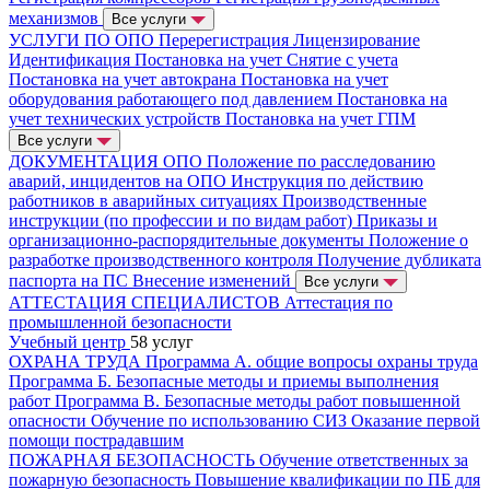
механизмов
Все услуги
УСЛУГИ ПО ОПО
Перерегистрация
Лицензирование
Идентификация
Постановка на учет
Снятие с учета
Постановка на учет автокрана
Постановка на учет
оборудования работающего под давлением
Постановка на
учет технических устройств
Постановка на учет ГПМ
Все услуги
ДОКУМЕНТАЦИЯ ОПО
Положение по расследованию
аварий, инцидентов на ОПО
Инструкция по действию
работников в аварийных ситуациях
Производственные
инструкции (по профессии и по видам работ)
Приказы и
организационно-распорядительные документы
Положение о
разработке производственного контроля
Получение дубликата
паспорта на ПС
Внесение изменений
Все услуги
АТТЕСТАЦИЯ СПЕЦИАЛИСТОВ
Аттестация по
промышленной безопасности
Учебный центр
58 услуг
ОХРАНА ТРУДА
Программа А. общие вопросы охраны труда
Программа Б. Безопасные методы и приемы выполнения
работ
Программа В. Безопасные методы работ повышенной
опасности
Обучение по использованию СИЗ
Оказание первой
помощи пострадавшим
ПОЖАРНАЯ БЕЗОПАСНОСТЬ
Обучение ответственных за
пожарную безопасность
Повышение квалификации по ПБ для