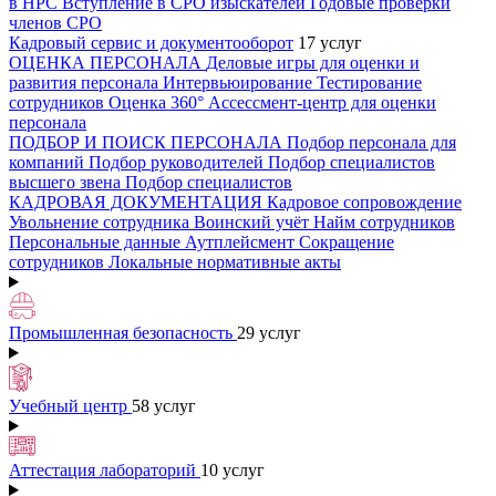
в НРС
Вступление в СРО изыскателей
Годовые проверки
членов СРО
Кадровый сервис и документооборот
17 услуг
ОЦЕНКА ПЕРСОНАЛА
Деловые игры для оценки и
развития персонала
Интервьюирование
Тестирование
сотрудников
Оценка 360°
Ассессмент-центр для оценки
персонала
ПОДБОР И ПОИСК ПЕРСОНАЛА
Подбор персонала для
компаний
Подбор руководителей
Подбор специалистов
высшего звена
Подбор специалистов
КАДРОВАЯ ДОКУМЕНТАЦИЯ
Кадровое сопровождение
Увольнение сотрудника
Воинский учёт
Найм сотрудников
Персональные данные
Аутплейсмент
Сокращение
сотрудников
Локальные нормативные акты
Промышленная безопасность
29 услуг
Учебный центр
58 услуг
Аттестация лабораторий
10 услуг