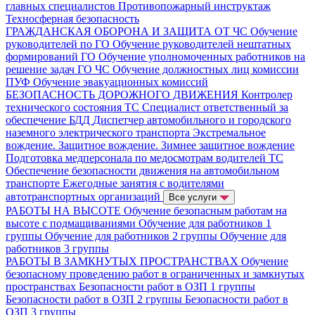
главных специалистов
Противопожарный инструктаж
Техносферная безопасность
ГРАЖДАНСКАЯ ОБОРОНА И ЗАЩИТА ОТ ЧС
Обучение
руководителей по ГО
Обучение руководителей нештатных
формирований ГО
Обучение уполномоченных работников на
решение задач ГО ЧС
Обучение должностных лиц комиссии
ПУФ
Обучение эвакуационных комиссий
БЕЗОПАСНОСТЬ ДОРОЖНОГО ДВИЖЕНИЯ
Контролер
технического состояния ТС
Специалист ответственный за
обеспечение БДД
Диспетчер автомобильного и городского
наземного электрического транспорта
Экстремальное
вождение. Защитное вождение. Зимнее защитное вождение
Подготовка медперсонала по медосмотрам водителей ТС
Обеспечение безопасности движения на автомобильном
транспорте
Ежегодные занятия с водителями
автотранспортных организаций
Все услуги
РАБОТЫ НА ВЫСОТЕ
Обучение безопасным работам на
высоте с подмащиваниями
Обучение для работников 1
группы
Обучение для работников 2 группы
Обучение для
работников 3 группы
РАБОТЫ В ЗАМКНУТЫХ ПРОСТРАНСТВАХ
Обучение
безопасному проведению работ в ограниченных и замкнутых
пространствах
Безопасности работ в ОЗП 1 группы
Безопасности работ в ОЗП 2 группы
Безопасности работ в
ОЗП 3 группы