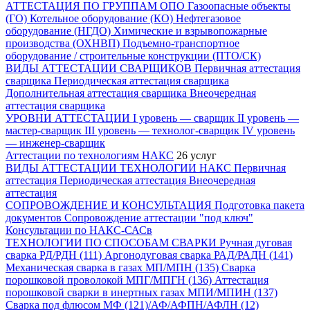
АТТЕСТАЦИЯ ПО ГРУППАМ ОПО
Газоопасные объекты
(ГО)
Котельное оборудование (КО)
Нефтегазовое
оборудование (НГДО)
Химические и взрывопожарные
производства (ОХНВП)
Подъемно-транспортное
оборудование / строительные конструкции (ПТО/СК)
ВИДЫ АТТЕСТАЦИИ СВАРЩИКОВ
Первичная аттестация
сварщика
Периодическая аттестация сварщика
Дополнительная аттестация сварщика
Внеочередная
аттестация сварщика
УРОВНИ АТТЕСТАЦИИ
I уровень — сварщик
II уровень —
мастер-сварщик
III уровень — технолог-сварщик
IV уровень
— инженер-сварщик
Аттестации по технологиям НАКС
26 услуг
ВИДЫ АТТЕСТАЦИИ ТЕХНОЛОГИИ НАКС
Первичная
аттестация
Периодическая аттестация
Внеочередная
аттестация
СОПРОВОЖДЕНИЕ И КОНСУЛЬТАЦИЯ
Подготовка пакета
документов
Сопровождение аттестации "под ключ"
Консультации по НАКС-САСв
ТЕХНОЛОГИИ ПО СПОСОБАМ СВАРКИ
Ручная дуговая
сварка РД/РДН (111)
Аргонодуговая сварка РАД/РАДН (141)
Механическая сварка в газах МП/МПН (135)
Сварка
порошковой проволокой МПГ/МПГН (136)
Аттестация
порошковой сварки в инертных газах МПИ/МПИН (137)
Сварка под флюсом МФ (121)/АФ/АФПН/АФЛН (12)