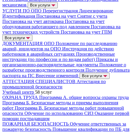
механизмов
Все услуги
УСЛУГИ ПО ОПО
Перерегистрация
Лицензирование
Идентификация
Постановка на учет
Снятие с учета
Постановка на учет автокрана
Постановка на учет
оборудования работающего под давлением
Постановка на
учет технических устройств
Постановка на учет ГПМ
Все услуги
ДОКУМЕНТАЦИЯ ОПО
Положение по расследованию
аварий, инцидентов на ОПО
Инструкция по действию
работников в аварийных ситуациях
Производственные
инструкции (по профессии и по видам работ)
Приказы и
организационно-распорядительные документы
Положение о
разработке производственного контроля
Получение дубликата
паспорта на ПС
Внесение изменений
Все услуги
АТТЕСТАЦИЯ СПЕЦИАЛИСТОВ
Аттестация по
промышленной безопасности
Учебный центр
58 услуг
ОХРАНА ТРУДА
Программа А. общие вопросы охраны труда
Программа Б. Безопасные методы и приемы выполнения
работ
Программа В. Безопасные методы работ повышенной
опасности
Обучение по использованию СИЗ
Оказание первой
помощи пострадавшим
ПОЖАРНАЯ БЕЗОПАСНОСТЬ
Обучение ответственных за
пожарную безопасность
Повышение квалификации по ПБ для