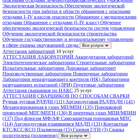
опасными отходами лечебно-профилактических учреждений
Экологическая безопасность
Обеспечение экологической
безопасности при работах в области обращения с опасными
отходами I–IV классов опасности
Обращение с медицинскими
отходами
Обращение с отходами (I–IV класс)
Обучение
обеспечению экологической безопасности систем управления
Обучение экологической безопасности строительства
Обучение государственному и муниципальному управлению
в сфере охраны окружающей среды
Все услуги
Аттестация лабораторий
10 услуг
АТТЕСТАЦИЯ ЛАБОРАТОРИЙ
Аккредитация лабораторий
Электротехнические лаборатории
Строительные лаборатории
Испытательные лаборатории
Дорожные лабораторит
Производственные лаборатории
Поверочные лаборатории
Лаборатории неразрушающего контроля (НК)
Лаборатории
разрушающих испытаний (ЛРИ)
Грунтовые лаборатории
Аттестация сварщиков по НАКС
25 услуг
АТТЕСТАЦИЯ СВАРЩИКОВ ПО СПОСОБАМ СВАРКИ
Ручная дуговая РД/РДН (111)
Аргонодуговая РАД/РАДН (141)
Механизированная в газах МП/МПН (135)
Порошковой
проволокой МПГ/МПГН (136)
В инертных газах МПИ/МПИН
(137)
Под флюсом МФ/АФ
Самозащитная порошковая МПС
(114)
Аргонодуговая плавящимся МАДП (131)
Контактная
КТС/КСС/КСО
Плазменная (15)
Газовая Г/ГН (3)
Сварка
полиэтилена (полимеров)
Все услуги