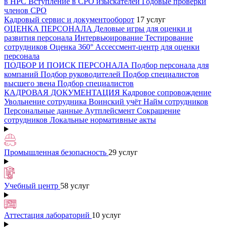
в НРС
Вступление в СРО изыскателей
Годовые проверки
членов СРО
Кадровый сервис и документооборот
17 услуг
ОЦЕНКА ПЕРСОНАЛА
Деловые игры для оценки и
развития персонала
Интервьюирование
Тестирование
сотрудников
Оценка 360°
Ассессмент-центр для оценки
персонала
ПОДБОР И ПОИСК ПЕРСОНАЛА
Подбор персонала для
компаний
Подбор руководителей
Подбор специалистов
высшего звена
Подбор специалистов
КАДРОВАЯ ДОКУМЕНТАЦИЯ
Кадровое сопровождение
Увольнение сотрудника
Воинский учёт
Найм сотрудников
Персональные данные
Аутплейсмент
Сокращение
сотрудников
Локальные нормативные акты
Промышленная безопасность
29 услуг
Учебный центр
58 услуг
Аттестация лабораторий
10 услуг