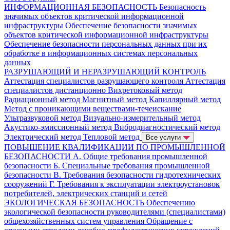
ИНФОРМАЦИОННАЯ БЕЗОПАСНОСТЬ
Безопасность
значимых объектов критической информационной
инфраструктуры
Обеспечение безопасности значимых
объектов критической информационной инфраструктуры
Обеспечение безопасности персональных данных при их
обработке в информационных системах персональных
данных
РАЗРУШАЮЩИЙ И НЕРАЗРУШАЮЩИЙ КОНТРОЛЬ
Аттестация специалистов разрушающего контроля
Аттестация
специалистов дистанционно
Вихретоковый метод
Радиационный метод
Магнитный метод
Капиллярный метод
Метод с проникающими веществами-течеискание
Ультразвуковой метод
Визуально-измерительный метод
Акустико-эмиссионный метод
Вибродиагностический метод
Электрический метод
Тепловой метод
Все услуги
ПОВЫШЕНИЕ КВАЛИФИКАЦИИ ПО ПРОМЫШЛЕННОЙ
БЕЗОПАСНОСТИ
А. Общие требования промышленной
безопасности
Б. Специальные требования промышленной
безопасности
В. Требования безопасности гидротехнических
сооружений
Г. Требования к эксплуатации электроустановок
потребителей, электрических станций и сетей
ЭКОЛОГИЧЕСКАЯ БЕЗОПАСНОСТЬ
Обеспечению
экологической безопасности руководителями (специалистами)
общехозяйственных систем управления
Обращение с