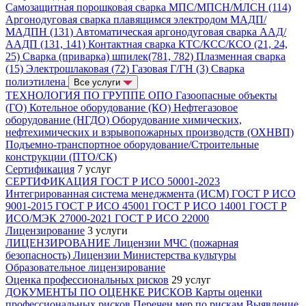
Самозащитная порошковая сварка МПС/МПСН/МЛСН (114)
Аргонодуговая сварка плавящимся электродом МАДП/
МАДПН (131)
Автоматическая аргонодуговая сварка ААД/
ААДП (131, 141)
Контактная сварка КТС/КСС/КСО (21, 24,
25)
Сварка (приварка) шпилек(781, 782)
Плазменная сварка
(15)
Электрошлаковая (72)
Газовая Г/ГН (3)
Сварка
полиэтилена
Все услуги
ТЕХНОЛОГИЯ ПО ГРУППЕ ОПО
Газоопасные объекты
(ГО)
Котельное оборудование (КО)
Нефтегазовое
оборудование (НГДО)
Оборудование химических,
нефтехимических и взрывопожарных производств (ОХНВП)
Подъемно-транспортное оборудование/Строительные
конструкции (ПТО/СК)
Сертификация
7 услуг
СЕРТИФИКАЦИЯ
ГОСТ Р ИСО 50001-2023
Интегрированная система менеджмента (ИСМ)
ГОСТ Р ИСО
9001-2015
ГОСТ Р ИСО 45001
ГОСТ Р ИСО 14001
ГОСТ Р
ИСО/МЭК 27000-2021
ГОСТ Р ИСО 22000
Лицензирование
3 услуги
ЛИЦЕНЗИРОВАНИЕ
Лицензии МЧС (пожарная
безопасность)
Лицензии Министерства культуры
Образовательное лицензирование
Оценка профессиональных рисков
29 услуг
ДОКУМЕНТЫ ПО ОЦЕНКЕ РИСКОВ
Карты оценки
профессиональных рисков
Перечен мер по рискам
Выявление