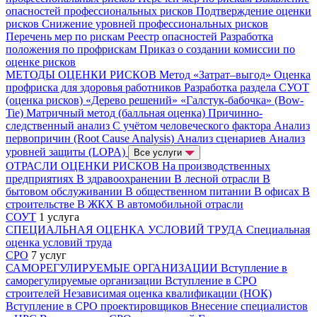
опасностей профессиональных рисков
Подтверждение оценки
рисков
Снижение уровней профессиональных рисков
Перечень мер по рискам
Реестр опасностей
Разработка
положения по профрискам
Приказ о создании комиссии по
оценке рисков
МЕТОДЫ ОЦЕНКИ РИСКОВ
Метод «Затрат–выгод»
Оценка
профриска для здоровья работников
Разработка раздела СУОТ
(оценка рисков)
«Дерево решений»
«Галстук-бабочка» (Bow-
Tie)
Матричный метод (балльная оценка)
Причинно-
следственный анализ
С учётом человеческого фактора
Анализ
первопричин (Root Cause Analysis)
Анализ сценариев
Анализ
уровней защиты (LOPA)
Все услуги
ОТРАСЛИ ОЦЕНКИ РИСКОВ
На производственных
предприятиях
В здравоохранении
В лесной отрасли
В
бытовом обслуживании
В общественном питании
В офисах
В
строительстве
В ЖКХ
В автомобильной отрасли
СОУТ
1 услуга
СПЕЦИАЛЬНАЯ ОЦЕНКА УСЛОВИЙ ТРУДА
Специальная
оценка условий труда
СРО
7 услуг
САМОРЕГУЛИРУЕМЫЕ ОРГАНИЗАЦИИ
Вступление в
саморегулируемые организации
Вступление в СРО
строителей
Независимая оценка квалификации (НОК)
Вступление в СРО проектировщиков
Внесение специалистов