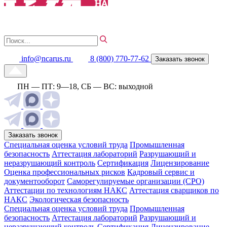
info@ncarus.ru
8 (800) 770-77-62
Заказать звонок
ПН — ПТ: 9—18, СБ — ВС: выходной
Заказать звонок
Специальная оценка условий труда
Промышленная
безопасность
Аттестация лабораторий
Разрушающий и
неразрушающий контроль
Сертификация
Лицензирование
Оценка профессиональных рисков
Кадровый сервис и
документооборот
Cаморегулируемые организации (СРО)
Аттестации по технологиям НАКС
Аттестация сварщиков по
НАКС
Экологическая безопасность
Специальная оценка условий труда
Промышленная
безопасность
Аттестация лабораторий
Разрушающий и
неразрушающий контроль
Сертификация
Лицензирование