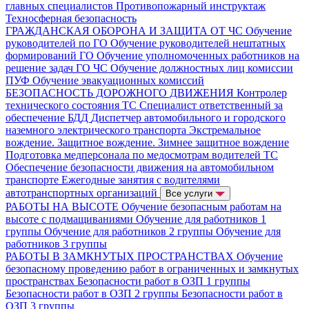
главных специалистов
Противопожарный инструктаж
Техносферная безопасность
ГРАЖДАНСКАЯ ОБОРОНА И ЗАЩИТА ОТ ЧС
Обучение
руководителей по ГО
Обучение руководителей нештатных
формирований ГО
Обучение уполномоченных работников на
решение задач ГО ЧС
Обучение должностных лиц комиссии
ПУФ
Обучение эвакуационных комиссий
БЕЗОПАСНОСТЬ ДОРОЖНОГО ДВИЖЕНИЯ
Контролер
технического состояния ТС
Специалист ответственный за
обеспечение БДД
Диспетчер автомобильного и городского
наземного электрического транспорта
Экстремальное
вождение. Защитное вождение. Зимнее защитное вождение
Подготовка медперсонала по медосмотрам водителей ТС
Обеспечение безопасности движения на автомобильном
транспорте
Ежегодные занятия с водителями
автотранспортных организаций
Все услуги
РАБОТЫ НА ВЫСОТЕ
Обучение безопасным работам на
высоте с подмащиваниями
Обучение для работников 1
группы
Обучение для работников 2 группы
Обучение для
работников 3 группы
РАБОТЫ В ЗАМКНУТЫХ ПРОСТРАНСТВАХ
Обучение
безопасному проведению работ в ограниченных и замкнутых
пространствах
Безопасности работ в ОЗП 1 группы
Безопасности работ в ОЗП 2 группы
Безопасности работ в
ОЗП 3 группы