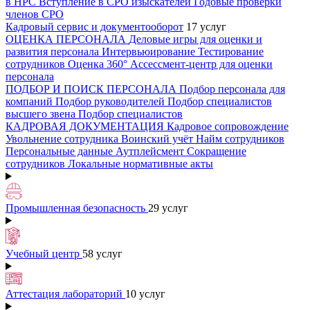
в НРС
Вступление в СРО изыскателей
Годовые проверки
членов СРО
Кадровый сервис и документооборот
17 услуг
ОЦЕНКА ПЕРСОНАЛА
Деловые игры для оценки и
развития персонала
Интервьюирование
Тестирование
сотрудников
Оценка 360°
Ассессмент-центр для оценки
персонала
ПОДБОР И ПОИСК ПЕРСОНАЛА
Подбор персонала для
компаний
Подбор руководителей
Подбор специалистов
высшего звена
Подбор специалистов
КАДРОВАЯ ДОКУМЕНТАЦИЯ
Кадровое сопровождение
Увольнение сотрудника
Воинский учёт
Найм сотрудников
Персональные данные
Аутплейсмент
Сокращение
сотрудников
Локальные нормативные акты
Промышленная безопасность
29 услуг
Учебный центр
58 услуг
Аттестация лабораторий
10 услуг