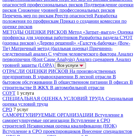
опасностей профессиональных рисков
Подтверждение оценки
рисков
Снижение уровней профессиональных рисков
Перечень мер по рискам
Реестр опасностей
Разработка
положения по профрискам
Приказ о создании комиссии по
оценке рисков
МЕТОДЫ ОЦЕНКИ РИСКОВ
Метод «Затрат–выгод»
Оценка
профриска для здоровья работников
Разработка раздела СУОТ
(оценка рисков)
«Дерево решений»
«Галстук-бабочка» (Bow-
Tie)
Матричный метод (балльная оценка)
Причинно-
следственный анализ
С учётом человеческого фактора
Анализ
первопричин (Root Cause Analysis)
Анализ сценариев
Анализ
уровней защиты (LOPA)
Все услуги
ОТРАСЛИ ОЦЕНКИ РИСКОВ
На производственных
предприятиях
В здравоохранении
В лесной отрасли
В
бытовом обслуживании
В общественном питании
В офисах
В
строительстве
В ЖКХ
В автомобильной отрасли
СОУТ
1 услуга
СПЕЦИАЛЬНАЯ ОЦЕНКА УСЛОВИЙ ТРУДА
Специальная
оценка условий труда
СРО
7 услуг
САМОРЕГУЛИРУЕМЫЕ ОРГАНИЗАЦИИ
Вступление в
саморегулируемые организации
Вступление в СРО
строителей
Независимая оценка квалификации (НОК)
Вступление в СРО проектировщиков
Внесение специалистов