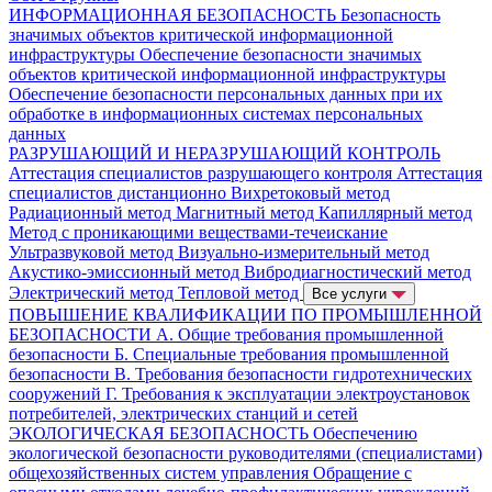
ИНФОРМАЦИОННАЯ БЕЗОПАСНОСТЬ
Безопасность
значимых объектов критической информационной
инфраструктуры
Обеспечение безопасности значимых
объектов критической информационной инфраструктуры
Обеспечение безопасности персональных данных при их
обработке в информационных системах персональных
данных
РАЗРУШАЮЩИЙ И НЕРАЗРУШАЮЩИЙ КОНТРОЛЬ
Аттестация специалистов разрушающего контроля
Аттестация
специалистов дистанционно
Вихретоковый метод
Радиационный метод
Магнитный метод
Капиллярный метод
Метод с проникающими веществами-течеискание
Ультразвуковой метод
Визуально-измерительный метод
Акустико-эмиссионный метод
Вибродиагностический метод
Электрический метод
Тепловой метод
Все услуги
ПОВЫШЕНИЕ КВАЛИФИКАЦИИ ПО ПРОМЫШЛЕННОЙ
БЕЗОПАСНОСТИ
А. Общие требования промышленной
безопасности
Б. Специальные требования промышленной
безопасности
В. Требования безопасности гидротехнических
сооружений
Г. Требования к эксплуатации электроустановок
потребителей, электрических станций и сетей
ЭКОЛОГИЧЕСКАЯ БЕЗОПАСНОСТЬ
Обеспечению
экологической безопасности руководителями (специалистами)
общехозяйственных систем управления
Обращение с