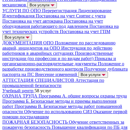
механизмов
Все услуги
УСЛУГИ ПО ОПО
Перерегистрация
Лицензирование
Идентификация
Постановка на учет
Снятие с учета
Постановка на учет автокрана
Постановка на учет
оборудования работающего под давлением
Постановка на
учет технических устройств
Постановка на учет ГПМ
Все услуги
ДОКУМЕНТАЦИЯ ОПО
Положение по расследованию
аварий, инцидентов на ОПО
Инструкция по действию
работников в аварийных ситуациях
Производственные
инструкции (по профессии и по видам работ)
Приказы и
организационно-распорядительные документы
Положение о
разработке производственного контроля
Получение дубликата
паспорта на ПС
Внесение изменений
Все услуги
АТТЕСТАЦИЯ СПЕЦИАЛИСТОВ
Аттестация по
промышленной безопасности
Учебный центр
58 услуг
ОХРАНА ТРУДА
Программа А. общие вопросы охраны труда
Программа Б. Безопасные методы и приемы выполнения
работ
Программа В. Безопасные методы работ повышенной
опасности
Обучение по использованию СИЗ
Оказание первой
помощи пострадавшим
ПОЖАРНАЯ БЕЗОПАСНОСТЬ
Обучение ответственных за
пожарную безопасность
Повышение квалификации по ПБ для