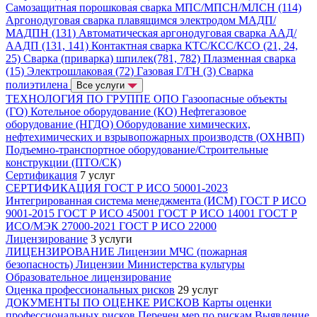
Самозащитная порошковая сварка МПС/МПСН/МЛСН (114)
Аргонодуговая сварка плавящимся электродом МАДП/
МАДПН (131)
Автоматическая аргонодуговая сварка ААД/
ААДП (131, 141)
Контактная сварка КТС/КСС/КСО (21, 24,
25)
Сварка (приварка) шпилек(781, 782)
Плазменная сварка
(15)
Электрошлаковая (72)
Газовая Г/ГН (3)
Сварка
полиэтилена
Все услуги
ТЕХНОЛОГИЯ ПО ГРУППЕ ОПО
Газоопасные объекты
(ГО)
Котельное оборудование (КО)
Нефтегазовое
оборудование (НГДО)
Оборудование химических,
нефтехимических и взрывопожарных производств (ОХНВП)
Подъемно-транспортное оборудование/Строительные
конструкции (ПТО/СК)
Сертификация
7 услуг
СЕРТИФИКАЦИЯ
ГОСТ Р ИСО 50001-2023
Интегрированная система менеджмента (ИСМ)
ГОСТ Р ИСО
9001-2015
ГОСТ Р ИСО 45001
ГОСТ Р ИСО 14001
ГОСТ Р
ИСО/МЭК 27000-2021
ГОСТ Р ИСО 22000
Лицензирование
3 услуги
ЛИЦЕНЗИРОВАНИЕ
Лицензии МЧС (пожарная
безопасность)
Лицензии Министерства культуры
Образовательное лицензирование
Оценка профессиональных рисков
29 услуг
ДОКУМЕНТЫ ПО ОЦЕНКЕ РИСКОВ
Карты оценки
профессиональных рисков
Перечен мер по рискам
Выявление