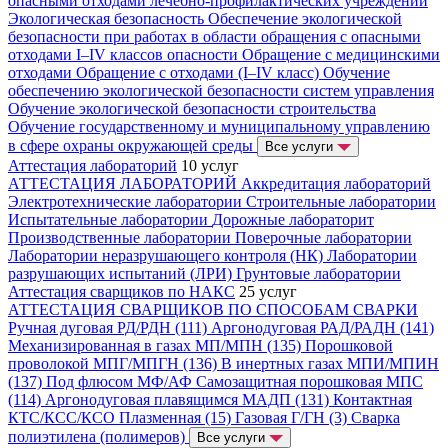
опасными отходами лечебно-профилактических учреждений
Экологическая безопасность
Обеспечение экологической
безопасности при работах в области обращения с опасными
отходами I–IV классов опасности
Обращение с медицинскими
отходами
Обращение с отходами (I–IV класс)
Обучение
обеспечению экологической безопасности систем управления
Обучение экологической безопасности строительства
Обучение государственному и муниципальному управлению
в сфере охраны окружающей среды
Все услуги
Аттестация лабораторий
10 услуг
АТТЕСТАЦИЯ ЛАБОРАТОРИЙ
Аккредитация лабораторий
Электротехнические лаборатории
Строительные лаборатории
Испытательные лаборатории
Дорожные лабораторит
Производственные лаборатории
Поверочные лаборатории
Лаборатории неразрушающего контроля (НК)
Лаборатории
разрушающих испытаний (ЛРИ)
Грунтовые лаборатории
Аттестация сварщиков по НАКС
25 услуг
АТТЕСТАЦИЯ СВАРЩИКОВ ПО СПОСОБАМ СВАРКИ
Ручная дуговая РД/РДН (111)
Аргонодуговая РАД/РАДН (141)
Механизированная в газах МП/МПН (135)
Порошковой
проволокой МПГ/МПГН (136)
В инертных газах МПИ/МПИН
(137)
Под флюсом МФ/АФ
Самозащитная порошковая МПС
(114)
Аргонодуговая плавящимся МАДП (131)
Контактная
КТС/КСС/КСО
Плазменная (15)
Газовая Г/ГН (3)
Сварка
полиэтилена (полимеров)
Все услуги