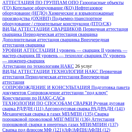
АТТЕСТАЦИЯ ПО ГРУППАМ ОПО
Газоопасные объекты
(ГО)
Котельное оборудование (КО)
Нефтегазовое
оборудование (НГДО)
Химические и взрывопожарные
производства (ОХНВП)
Подъемно-транспортное
оборудование / строительные конструкции (ПТО/СК)
ВИДЫ АТТЕСТАЦИИ СВАРЩИКОВ
Первичная аттестация
сварщика
Периодическая аттестация сварщика
Дополнительная аттестация сварщика
Внеочередная
аттестация сварщика
УРОВНИ АТТЕСТАЦИИ
I уровень — сварщик
II уровень —
мастер-сварщик
III уровень — технолог-сварщик
IV уровень
— инженер-сварщик
Аттестации по технологиям НАКС
26 услуг
ВИДЫ АТТЕСТАЦИИ ТЕХНОЛОГИИ НАКС
Первичная
аттестация
Периодическая аттестация
Внеочередная
аттестация
СОПРОВОЖДЕНИЕ И КОНСУЛЬТАЦИЯ
Подготовка пакета
документов
Сопровождение аттестации "под ключ"
Консультации по НАКС-САСв
ТЕХНОЛОГИИ ПО СПОСОБАМ СВАРКИ
Ручная дуговая
сварка РД/РДН (111)
Аргонодуговая сварка РАД/РАДН (141)
Механическая сварка в газах МП/МПН (135)
Сварка
порошковой проволокой МПГ/МПГН (136)
Аттестация
порошковой сварки в инертных газах МПИ/МПИН (137)
Сварка под флюсом МФ (121)/АФ/АФПН/АФЛН (12)