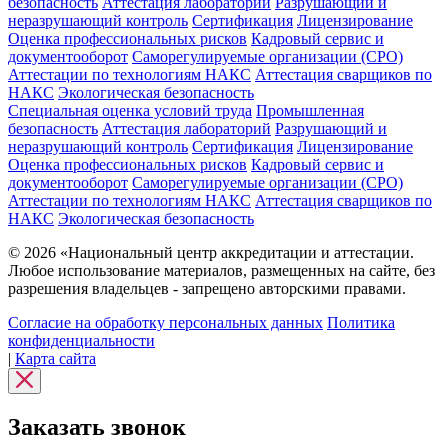
безопасность
Аттестация лабораторий
Разрушающий и
неразрушающий контроль
Сертификация
Лицензирование
Оценка профессиональных рисков
Кадровый сервис и
документооборот
Cаморегулируемые организации (СРО)
Аттестации по технологиям НАКС
Аттестация сварщиков по
НАКС
Экологическая безопасность
Специальная оценка условий труда
Промышленная
безопасность
Аттестация лабораторий
Разрушающий и
неразрушающий контроль
Сертификация
Лицензирование
Оценка профессиональных рисков
Кадровый сервис и
документооборот
Cаморегулируемые организации (СРО)
Аттестации по технологиям НАКС
Аттестация сварщиков по
НАКС
Экологическая безопасность
© 2026 «Национальный центр аккредитации и аттестации.
Любое использование материалов, размещенных на сайте, без
разрешения владельцев - запрещено авторскими правами.
Согласие на обработку персональных данных
Политика
конфиденциальности
|
Карта сайта
Заказать звонок