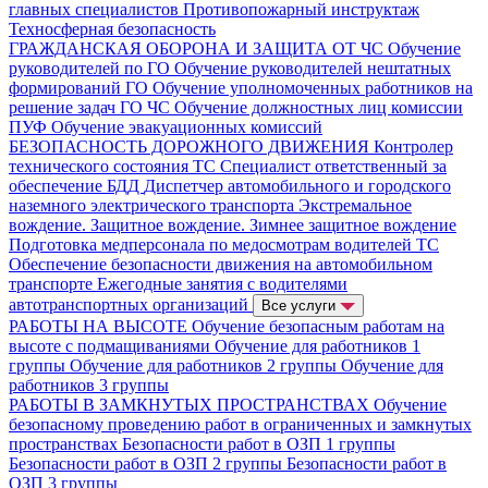
главных специалистов
Противопожарный инструктаж
Техносферная безопасность
ГРАЖДАНСКАЯ ОБОРОНА И ЗАЩИТА ОТ ЧС
Обучение
руководителей по ГО
Обучение руководителей нештатных
формирований ГО
Обучение уполномоченных работников на
решение задач ГО ЧС
Обучение должностных лиц комиссии
ПУФ
Обучение эвакуационных комиссий
БЕЗОПАСНОСТЬ ДОРОЖНОГО ДВИЖЕНИЯ
Контролер
технического состояния ТС
Специалист ответственный за
обеспечение БДД
Диспетчер автомобильного и городского
наземного электрического транспорта
Экстремальное
вождение. Защитное вождение. Зимнее защитное вождение
Подготовка медперсонала по медосмотрам водителей ТС
Обеспечение безопасности движения на автомобильном
транспорте
Ежегодные занятия с водителями
автотранспортных организаций
Все услуги
РАБОТЫ НА ВЫСОТЕ
Обучение безопасным работам на
высоте с подмащиваниями
Обучение для работников 1
группы
Обучение для работников 2 группы
Обучение для
работников 3 группы
РАБОТЫ В ЗАМКНУТЫХ ПРОСТРАНСТВАХ
Обучение
безопасному проведению работ в ограниченных и замкнутых
пространствах
Безопасности работ в ОЗП 1 группы
Безопасности работ в ОЗП 2 группы
Безопасности работ в
ОЗП 3 группы