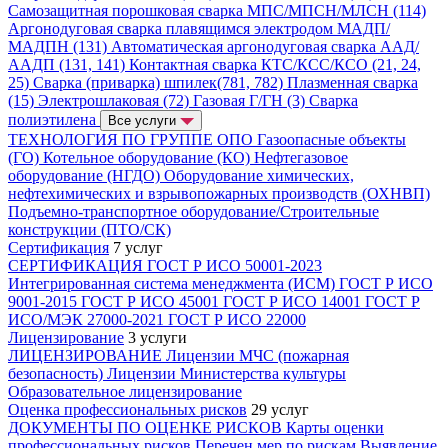
Самозащитная порошковая сварка МПС/МПСН/МЛСН (114)
Аргонодуговая сварка плавящимся электродом МАДП/
МАДПН (131)
Автоматическая аргонодуговая сварка ААД/
ААДП (131, 141)
Контактная сварка КТС/КСС/КСО (21, 24,
25)
Сварка (приварка) шпилек(781, 782)
Плазменная сварка
(15)
Электрошлаковая (72)
Газовая Г/ГН (3)
Сварка
полиэтилена
Все услуги
ТЕХНОЛОГИЯ ПО ГРУППЕ ОПО
Газоопасные объекты
(ГО)
Котельное оборудование (КО)
Нефтегазовое
оборудование (НГДО)
Оборудование химических,
нефтехимических и взрывопожарных производств (ОХНВП)
Подъемно-транспортное оборудование/Строительные
конструкции (ПТО/СК)
Сертификация
7 услуг
СЕРТИФИКАЦИЯ
ГОСТ Р ИСО 50001-2023
Интегрированная система менеджмента (ИСМ)
ГОСТ Р ИСО
9001-2015
ГОСТ Р ИСО 45001
ГОСТ Р ИСО 14001
ГОСТ Р
ИСО/МЭК 27000-2021
ГОСТ Р ИСО 22000
Лицензирование
3 услуги
ЛИЦЕНЗИРОВАНИЕ
Лицензии МЧС (пожарная
безопасность)
Лицензии Министерства культуры
Образовательное лицензирование
Оценка профессиональных рисков
29 услуг
ДОКУМЕНТЫ ПО ОЦЕНКЕ РИСКОВ
Карты оценки
профессиональных рисков
Перечен мер по рискам
Выявление