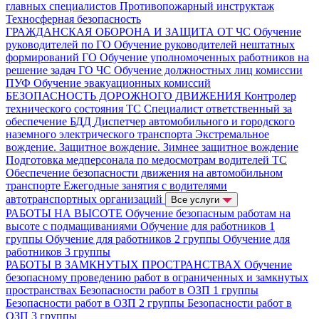
главных специалистов
Противопожарный инструктаж
Техносферная безопасность
ГРАЖДАНСКАЯ ОБОРОНА И ЗАЩИТА ОТ ЧС
Обучение
руководителей по ГО
Обучение руководителей нештатных
формирований ГО
Обучение уполномоченных работников на
решение задач ГО ЧС
Обучение должностных лиц комиссии
ПУФ
Обучение эвакуационных комиссий
БЕЗОПАСНОСТЬ ДОРОЖНОГО ДВИЖЕНИЯ
Контролер
технического состояния ТС
Специалист ответственный за
обеспечение БДД
Диспетчер автомобильного и городского
наземного электрического транспорта
Экстремальное
вождение. Защитное вождение. Зимнее защитное вождение
Подготовка медперсонала по медосмотрам водителей ТС
Обеспечение безопасности движения на автомобильном
транспорте
Ежегодные занятия с водителями
автотранспортных организаций
Все услуги
РАБОТЫ НА ВЫСОТЕ
Обучение безопасным работам на
высоте с подмащиваниями
Обучение для работников 1
группы
Обучение для работников 2 группы
Обучение для
работников 3 группы
РАБОТЫ В ЗАМКНУТЫХ ПРОСТРАНСТВАХ
Обучение
безопасному проведению работ в ограниченных и замкнутых
пространствах
Безопасности работ в ОЗП 1 группы
Безопасности работ в ОЗП 2 группы
Безопасности работ в
ОЗП 3 группы