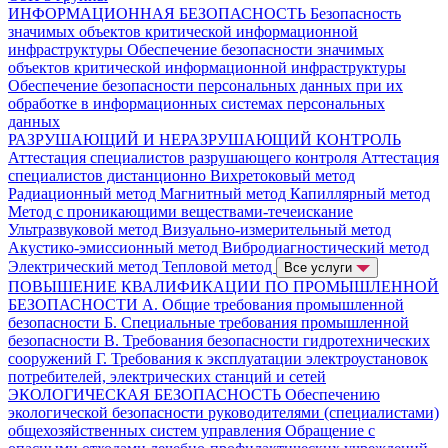
ИНФОРМАЦИОННАЯ БЕЗОПАСНОСТЬ
Безопасность
значимых объектов критической информационной
инфраструктуры
Обеспечение безопасности значимых
объектов критической информационной инфраструктуры
Обеспечение безопасности персональных данных при их
обработке в информационных системах персональных
данных
РАЗРУШАЮЩИЙ И НЕРАЗРУШАЮЩИЙ КОНТРОЛЬ
Аттестация специалистов разрушающего контроля
Аттестация
специалистов дистанционно
Вихретоковый метод
Радиационный метод
Магнитный метод
Капиллярный метод
Метод с проникающими веществами-течеискание
Ультразвуковой метод
Визуально-измерительный метод
Акустико-эмиссионный метод
Вибродиагностический метод
Электрический метод
Тепловой метод
Все услуги
ПОВЫШЕНИЕ КВАЛИФИКАЦИИ ПО ПРОМЫШЛЕННОЙ
БЕЗОПАСНОСТИ
А. Общие требования промышленной
безопасности
Б. Специальные требования промышленной
безопасности
В. Требования безопасности гидротехнических
сооружений
Г. Требования к эксплуатации электроустановок
потребителей, электрических станций и сетей
ЭКОЛОГИЧЕСКАЯ БЕЗОПАСНОСТЬ
Обеспечению
экологической безопасности руководителями (специалистами)
общехозяйственных систем управления
Обращение с