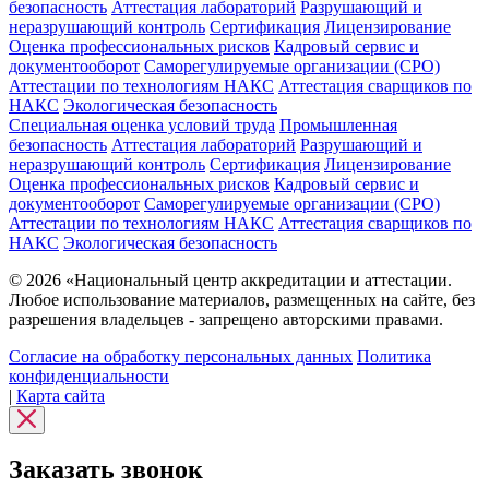
безопасность
Аттестация лабораторий
Разрушающий и
неразрушающий контроль
Сертификация
Лицензирование
Оценка профессиональных рисков
Кадровый сервис и
документооборот
Cаморегулируемые организации (СРО)
Аттестации по технологиям НАКС
Аттестация сварщиков по
НАКС
Экологическая безопасность
Специальная оценка условий труда
Промышленная
безопасность
Аттестация лабораторий
Разрушающий и
неразрушающий контроль
Сертификация
Лицензирование
Оценка профессиональных рисков
Кадровый сервис и
документооборот
Cаморегулируемые организации (СРО)
Аттестации по технологиям НАКС
Аттестация сварщиков по
НАКС
Экологическая безопасность
© 2026 «Национальный центр аккредитации и аттестации.
Любое использование материалов, размещенных на сайте, без
разрешения владельцев - запрещено авторскими правами.
Согласие на обработку персональных данных
Политика
конфиденциальности
|
Карта сайта
Заказать звонок