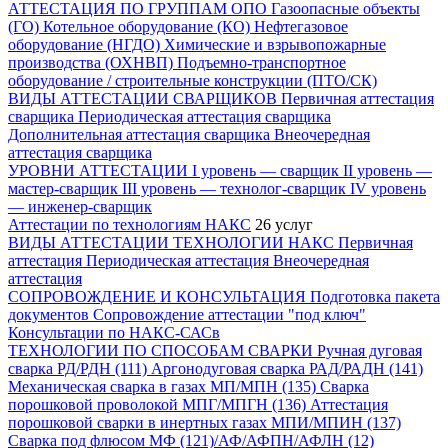
АТТЕСТАЦИЯ ПО ГРУППАМ ОПО
Газоопасные объекты
(ГО)
Котельное оборудование (КО)
Нефтегазовое
оборудование (НГДО)
Химические и взрывопожарные
производства (ОХНВП)
Подъемно-транспортное
оборудование / строительные конструкции (ПТО/СК)
ВИДЫ АТТЕСТАЦИИ СВАРЩИКОВ
Первичная аттестация
сварщика
Периодическая аттестация сварщика
Дополнительная аттестация сварщика
Внеочередная
аттестация сварщика
УРОВНИ АТТЕСТАЦИИ
I уровень — сварщик
II уровень —
мастер-сварщик
III уровень — технолог-сварщик
IV уровень
— инженер-сварщик
Аттестации по технологиям НАКС
26 услуг
ВИДЫ АТТЕСТАЦИИ ТЕХНОЛОГИИ НАКС
Первичная
аттестация
Периодическая аттестация
Внеочередная
аттестация
СОПРОВОЖДЕНИЕ И КОНСУЛЬТАЦИЯ
Подготовка пакета
документов
Сопровождение аттестации "под ключ"
Консультации по НАКС-САСв
ТЕХНОЛОГИИ ПО СПОСОБАМ СВАРКИ
Ручная дуговая
сварка РД/РДН (111)
Аргонодуговая сварка РАД/РАДН (141)
Механическая сварка в газах МП/МПН (135)
Сварка
порошковой проволокой МПГ/МПГН (136)
Аттестация
порошковой сварки в инертных газах МПИ/МПИН (137)
Сварка под флюсом МФ (121)/АФ/АФПН/АФЛН (12)