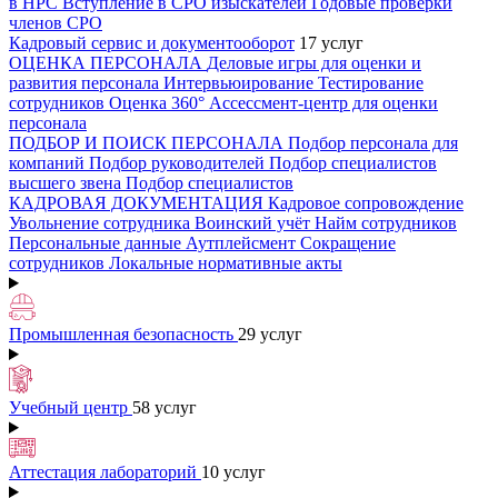
в НРС
Вступление в СРО изыскателей
Годовые проверки
членов СРО
Кадровый сервис и документооборот
17 услуг
ОЦЕНКА ПЕРСОНАЛА
Деловые игры для оценки и
развития персонала
Интервьюирование
Тестирование
сотрудников
Оценка 360°
Ассессмент-центр для оценки
персонала
ПОДБОР И ПОИСК ПЕРСОНАЛА
Подбор персонала для
компаний
Подбор руководителей
Подбор специалистов
высшего звена
Подбор специалистов
КАДРОВАЯ ДОКУМЕНТАЦИЯ
Кадровое сопровождение
Увольнение сотрудника
Воинский учёт
Найм сотрудников
Персональные данные
Аутплейсмент
Сокращение
сотрудников
Локальные нормативные акты
Промышленная безопасность
29 услуг
Учебный центр
58 услуг
Аттестация лабораторий
10 услуг