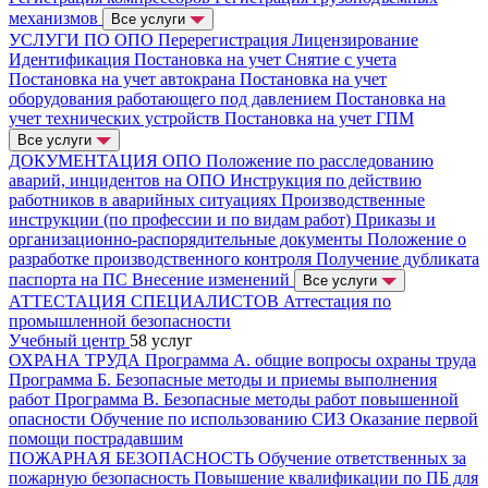
механизмов
Все услуги
УСЛУГИ ПО ОПО
Перерегистрация
Лицензирование
Идентификация
Постановка на учет
Снятие с учета
Постановка на учет автокрана
Постановка на учет
оборудования работающего под давлением
Постановка на
учет технических устройств
Постановка на учет ГПМ
Все услуги
ДОКУМЕНТАЦИЯ ОПО
Положение по расследованию
аварий, инцидентов на ОПО
Инструкция по действию
работников в аварийных ситуациях
Производственные
инструкции (по профессии и по видам работ)
Приказы и
организационно-распорядительные документы
Положение о
разработке производственного контроля
Получение дубликата
паспорта на ПС
Внесение изменений
Все услуги
АТТЕСТАЦИЯ СПЕЦИАЛИСТОВ
Аттестация по
промышленной безопасности
Учебный центр
58 услуг
ОХРАНА ТРУДА
Программа А. общие вопросы охраны труда
Программа Б. Безопасные методы и приемы выполнения
работ
Программа В. Безопасные методы работ повышенной
опасности
Обучение по использованию СИЗ
Оказание первой
помощи пострадавшим
ПОЖАРНАЯ БЕЗОПАСНОСТЬ
Обучение ответственных за
пожарную безопасность
Повышение квалификации по ПБ для