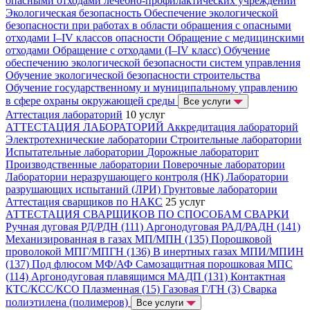
опасными отходами лечебно-профилактических учреждений
Экологическая безопасность
Обеспечение экологической
безопасности при работах в области обращения с опасными
отходами I–IV классов опасности
Обращение с медицинскими
отходами
Обращение с отходами (I–IV класс)
Обучение
обеспечению экологической безопасности систем управления
Обучение экологической безопасности строительства
Обучение государственному и муниципальному управлению
в сфере охраны окружающей среды
Все услуги
Аттестация лабораторий
10 услуг
АТТЕСТАЦИЯ ЛАБОРАТОРИЙ
Аккредитация лабораторий
Электротехнические лаборатории
Строительные лаборатории
Испытательные лаборатории
Дорожные лабораторит
Производственные лаборатории
Поверочные лаборатории
Лаборатории неразрушающего контроля (НК)
Лаборатории
разрушающих испытаний (ЛРИ)
Грунтовые лаборатории
Аттестация сварщиков по НАКС
25 услуг
АТТЕСТАЦИЯ СВАРЩИКОВ ПО СПОСОБАМ СВАРКИ
Ручная дуговая РД/РДН (111)
Аргонодуговая РАД/РАДН (141)
Механизированная в газах МП/МПН (135)
Порошковой
проволокой МПГ/МПГН (136)
В инертных газах МПИ/МПИН
(137)
Под флюсом МФ/АФ
Самозащитная порошковая МПС
(114)
Аргонодуговая плавящимся МАДП (131)
Контактная
КТС/КСС/КСО
Плазменная (15)
Газовая Г/ГН (3)
Сварка
полиэтилена (полимеров)
Все услуги