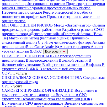
опасностей профессиональных рисков
Подтверждение оценки
рисков
Снижение уровней профессиональных рисков
Перечень мер по рискам
Реестр опасностей
Разработка
положения по профрискам
Приказ о создании комиссии по
оценке рисков
МЕТОДЫ ОЦЕНКИ РИСКОВ
Метод «Затрат–выгод»
Оценка
профриска для здоровья работников
Разработка раздела СУОТ
(оценка рисков)
«Дерево решений»
«Галстук-бабочка» (Bow-
Tie)
Матричный метод (балльная оценка)
Причинно-
следственный анализ
С учётом человеческого фактора
Анализ
первопричин (Root Cause Analysis)
Анализ сценариев
Анализ
уровней защиты (LOPA)
Все услуги
ОТРАСЛИ ОЦЕНКИ РИСКОВ
На производственных
предприятиях
В здравоохранении
В лесной отрасли
В
бытовом обслуживании
В общественном питании
В офисах
В
строительстве
В ЖКХ
В автомобильной отрасли
СОУТ
1 услуга
СПЕЦИАЛЬНАЯ ОЦЕНКА УСЛОВИЙ ТРУДА
Специальная
оценка условий труда
СРО
7 услуг
САМОРЕГУЛИРУЕМЫЕ ОРГАНИЗАЦИИ
Вступление в
саморегулируемые организации
Вступление в СРО
строителей
Независимая оценка квалификации (НОК)
Вступление в СРО проектировщиков
Внесение специалистов