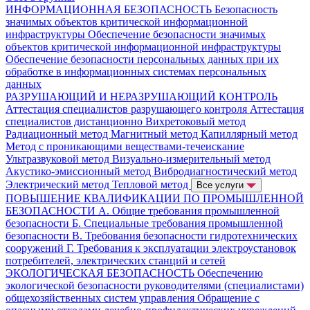
ИНФОРМАЦИОННАЯ БЕЗОПАСНОСТЬ
Безопасность
значимых объектов критической информационной
инфраструктуры
Обеспечение безопасности значимых
объектов критической информационной инфраструктуры
Обеспечение безопасности персональных данных при их
обработке в информационных системах персональных
данных
РАЗРУШАЮЩИЙ И НЕРАЗРУШАЮЩИЙ КОНТРОЛЬ
Аттестация специалистов разрушающего контроля
Аттестация
специалистов дистанционно
Вихретоковый метод
Радиационный метод
Магнитный метод
Капиллярный метод
Метод с проникающими веществами-течеискание
Ультразвуковой метод
Визуально-измерительный метод
Акустико-эмиссионный метод
Вибродиагностический метод
Электрический метод
Тепловой метод
Все услуги
ПОВЫШЕНИЕ КВАЛИФИКАЦИИ ПО ПРОМЫШЛЕННОЙ
БЕЗОПАСНОСТИ
А. Общие требования промышленной
безопасности
Б. Специальные требования промышленной
безопасности
В. Требования безопасности гидротехнических
сооружений
Г. Требования к эксплуатации электроустановок
потребителей, электрических станций и сетей
ЭКОЛОГИЧЕСКАЯ БЕЗОПАСНОСТЬ
Обеспечению
экологической безопасности руководителями (специалистами)
общехозяйственных систем управления
Обращение с