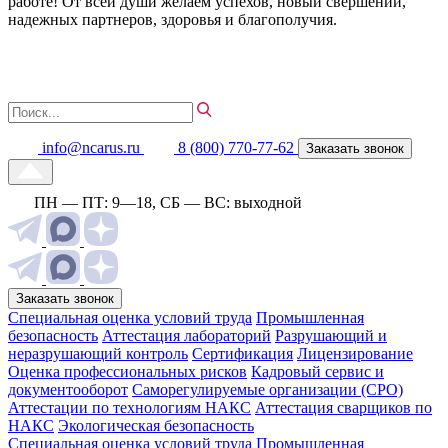
работе! От всей души желаем успехов, новый свершений,
надежных партнеров, здоровья и благополучия.
info@ncarus.ru
8 (800) 770-77-62
Заказать звонок
ПН — ПТ: 9—18, СБ — ВС: выходной
Заказать звонок
Специальная оценка условий труда
Промышленная
безопасность
Аттестация лабораторий
Разрушающий и
неразрушающий контроль
Сертификация
Лицензирование
Оценка профессиональных рисков
Кадровый сервис и
документооборот
Cаморегулируемые организации (СРО)
Аттестации по технологиям НАКС
Аттестация сварщиков по
НАКС
Экологическая безопасность
Специальная оценка условий труда
Промышленная