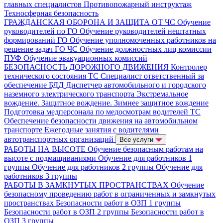
главных специалистов
Противопожарный инструктаж
Техносферная безопасность
ГРАЖДАНСКАЯ ОБОРОНА И ЗАЩИТА ОТ ЧС
Обучение
руководителей по ГО
Обучение руководителей нештатных
формирований ГО
Обучение уполномоченных работников на
решение задач ГО ЧС
Обучение должностных лиц комиссии
ПУФ
Обучение эвакуационных комиссий
БЕЗОПАСНОСТЬ ДОРОЖНОГО ДВИЖЕНИЯ
Контролер
технического состояния ТС
Специалист ответственный за
обеспечение БДД
Диспетчер автомобильного и городского
наземного электрического транспорта
Экстремальное
вождение. Защитное вождение. Зимнее защитное вождение
Подготовка медперсонала по медосмотрам водителей ТС
Обеспечение безопасности движения на автомобильном
транспорте
Ежегодные занятия с водителями
автотранспортных организаций
Все услуги
РАБОТЫ НА ВЫСОТЕ
Обучение безопасным работам на
высоте с подмащиваниями
Обучение для работников 1
группы
Обучение для работников 2 группы
Обучение для
работников 3 группы
РАБОТЫ В ЗАМКНУТЫХ ПРОСТРАНСТВАХ
Обучение
безопасному проведению работ в ограниченных и замкнутых
пространствах
Безопасности работ в ОЗП 1 группы
Безопасности работ в ОЗП 2 группы
Безопасности работ в
ОЗП 3 группы