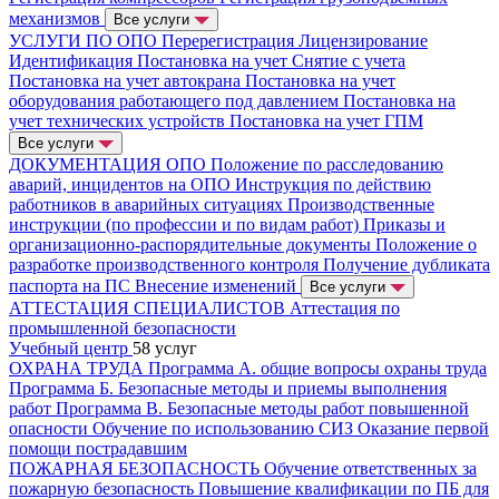
механизмов
Все услуги
УСЛУГИ ПО ОПО
Перерегистрация
Лицензирование
Идентификация
Постановка на учет
Снятие с учета
Постановка на учет автокрана
Постановка на учет
оборудования работающего под давлением
Постановка на
учет технических устройств
Постановка на учет ГПМ
Все услуги
ДОКУМЕНТАЦИЯ ОПО
Положение по расследованию
аварий, инцидентов на ОПО
Инструкция по действию
работников в аварийных ситуациях
Производственные
инструкции (по профессии и по видам работ)
Приказы и
организационно-распорядительные документы
Положение о
разработке производственного контроля
Получение дубликата
паспорта на ПС
Внесение изменений
Все услуги
АТТЕСТАЦИЯ СПЕЦИАЛИСТОВ
Аттестация по
промышленной безопасности
Учебный центр
58 услуг
ОХРАНА ТРУДА
Программа А. общие вопросы охраны труда
Программа Б. Безопасные методы и приемы выполнения
работ
Программа В. Безопасные методы работ повышенной
опасности
Обучение по использованию СИЗ
Оказание первой
помощи пострадавшим
ПОЖАРНАЯ БЕЗОПАСНОСТЬ
Обучение ответственных за
пожарную безопасность
Повышение квалификации по ПБ для