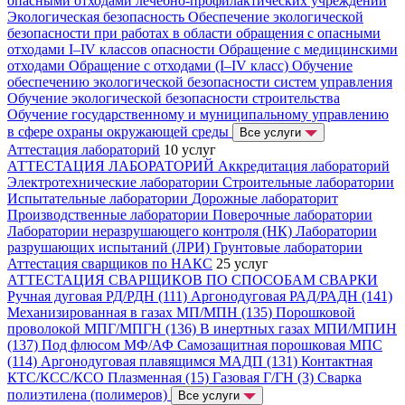
опасными отходами лечебно-профилактических учреждений
Экологическая безопасность
Обеспечение экологической
безопасности при работах в области обращения с опасными
отходами I–IV классов опасности
Обращение с медицинскими
отходами
Обращение с отходами (I–IV класс)
Обучение
обеспечению экологической безопасности систем управления
Обучение экологической безопасности строительства
Обучение государственному и муниципальному управлению
в сфере охраны окружающей среды
Все услуги
Аттестация лабораторий
10 услуг
АТТЕСТАЦИЯ ЛАБОРАТОРИЙ
Аккредитация лабораторий
Электротехнические лаборатории
Строительные лаборатории
Испытательные лаборатории
Дорожные лабораторит
Производственные лаборатории
Поверочные лаборатории
Лаборатории неразрушающего контроля (НК)
Лаборатории
разрушающих испытаний (ЛРИ)
Грунтовые лаборатории
Аттестация сварщиков по НАКС
25 услуг
АТТЕСТАЦИЯ СВАРЩИКОВ ПО СПОСОБАМ СВАРКИ
Ручная дуговая РД/РДН (111)
Аргонодуговая РАД/РАДН (141)
Механизированная в газах МП/МПН (135)
Порошковой
проволокой МПГ/МПГН (136)
В инертных газах МПИ/МПИН
(137)
Под флюсом МФ/АФ
Самозащитная порошковая МПС
(114)
Аргонодуговая плавящимся МАДП (131)
Контактная
КТС/КСС/КСО
Плазменная (15)
Газовая Г/ГН (3)
Сварка
полиэтилена (полимеров)
Все услуги