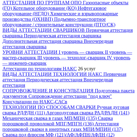
АТТЕСТАЦИЯ ПО ГРУППАМ ОПО
Газоопасные объекты
(ГО)
Котельное оборудование (КО)
Нефтегазовое
оборудование (НГДО)
Химические и взрывопожарные
производства (ОХНВП)
Подъемно-транспортное
оборудование / строительные конструкции (ПТО/СК)
ВИДЫ АТТЕСТАЦИИ СВАРЩИКОВ
Первичная аттестация
сварщика
Периодическая аттестация сварщика
Дополнительная аттестация сварщика
Внеочередная
аттестация сварщика
УРОВНИ АТТЕСТАЦИИ
I уровень — сварщик
II уровень —
мастер-сварщик
III уровень — технолог-сварщик
IV уровень
— инженер-сварщик
Аттестации по технологиям НАКС
26 услуг
ВИДЫ АТТЕСТАЦИИ ТЕХНОЛОГИИ НАКС
Первичная
аттестация
Периодическая аттестация
Внеочередная
аттестация
СОПРОВОЖДЕНИЕ И КОНСУЛЬТАЦИЯ
Подготовка пакета
документов
Сопровождение аттестации "под ключ"
Консультации по НАКС-САСв
ТЕХНОЛОГИИ ПО СПОСОБАМ СВАРКИ
Ручная дуговая
сварка РД/РДН (111)
Аргонодуговая сварка РАД/РАДН (141)
Механическая сварка в газах МП/МПН (135)
Сварка
порошковой проволокой МПГ/МПГН (136)
Аттестация
порошковой сварки в инертных газах МПИ/МПИН (137)
Сварка под флюсом МФ (121)/АФ/АФПН/АФЛН (12)