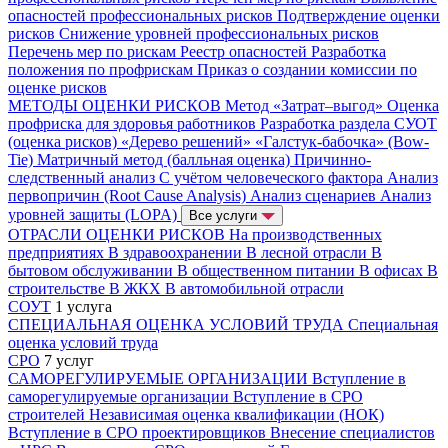
опасностей профессиональных рисков
Подтверждение оценки
рисков
Снижение уровней профессиональных рисков
Перечень мер по рискам
Реестр опасностей
Разработка
положения по профрискам
Приказ о создании комиссии по
оценке рисков
МЕТОДЫ ОЦЕНКИ РИСКОВ
Метод «Затрат–выгод»
Оценка
профриска для здоровья работников
Разработка раздела СУОТ
(оценка рисков)
«Дерево решений»
«Галстук-бабочка» (Bow-
Tie)
Матричный метод (балльная оценка)
Причинно-
следственный анализ
С учётом человеческого фактора
Анализ
первопричин (Root Cause Analysis)
Анализ сценариев
Анализ
уровней защиты (LOPA)
Все услуги
ОТРАСЛИ ОЦЕНКИ РИСКОВ
На производственных
предприятиях
В здравоохранении
В лесной отрасли
В
бытовом обслуживании
В общественном питании
В офисах
В
строительстве
В ЖКХ
В автомобильной отрасли
СОУТ
1 услуга
СПЕЦИАЛЬНАЯ ОЦЕНКА УСЛОВИЙ ТРУДА
Специальная
оценка условий труда
СРО
7 услуг
САМОРЕГУЛИРУЕМЫЕ ОРГАНИЗАЦИИ
Вступление в
саморегулируемые организации
Вступление в СРО
строителей
Независимая оценка квалификации (НОК)
Вступление в СРО проектировщиков
Внесение специалистов