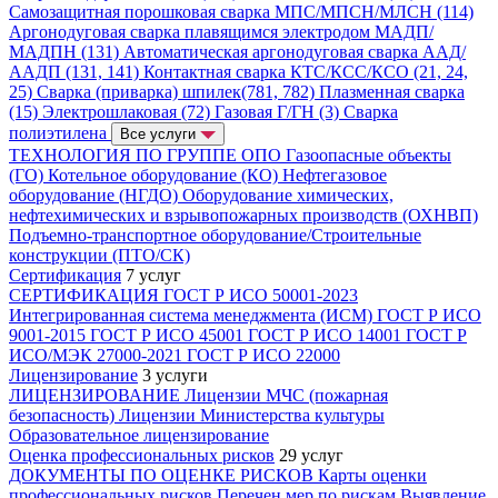
Самозащитная порошковая сварка МПС/МПСН/МЛСН (114)
Аргонодуговая сварка плавящимся электродом МАДП/
МАДПН (131)
Автоматическая аргонодуговая сварка ААД/
ААДП (131, 141)
Контактная сварка КТС/КСС/КСО (21, 24,
25)
Сварка (приварка) шпилек(781, 782)
Плазменная сварка
(15)
Электрошлаковая (72)
Газовая Г/ГН (3)
Сварка
полиэтилена
Все услуги
ТЕХНОЛОГИЯ ПО ГРУППЕ ОПО
Газоопасные объекты
(ГО)
Котельное оборудование (КО)
Нефтегазовое
оборудование (НГДО)
Оборудование химических,
нефтехимических и взрывопожарных производств (ОХНВП)
Подъемно-транспортное оборудование/Строительные
конструкции (ПТО/СК)
Сертификация
7 услуг
СЕРТИФИКАЦИЯ
ГОСТ Р ИСО 50001-2023
Интегрированная система менеджмента (ИСМ)
ГОСТ Р ИСО
9001-2015
ГОСТ Р ИСО 45001
ГОСТ Р ИСО 14001
ГОСТ Р
ИСО/МЭК 27000-2021
ГОСТ Р ИСО 22000
Лицензирование
3 услуги
ЛИЦЕНЗИРОВАНИЕ
Лицензии МЧС (пожарная
безопасность)
Лицензии Министерства культуры
Образовательное лицензирование
Оценка профессиональных рисков
29 услуг
ДОКУМЕНТЫ ПО ОЦЕНКЕ РИСКОВ
Карты оценки
профессиональных рисков
Перечен мер по рискам
Выявление