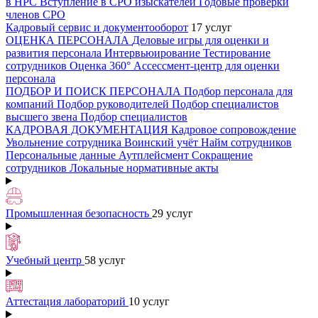
в НРС
Вступление в СРО изыскателей
Годовые проверки
членов СРО
Кадровый сервис и документооборот
17 услуг
ОЦЕНКА ПЕРСОНАЛА
Деловые игры для оценки и
развития персонала
Интервьюирование
Тестирование
сотрудников
Оценка 360°
Ассессмент-центр для оценки
персонала
ПОДБОР И ПОИСК ПЕРСОНАЛА
Подбор персонала для
компаний
Подбор руководителей
Подбор специалистов
высшего звена
Подбор специалистов
КАДРОВАЯ ДОКУМЕНТАЦИЯ
Кадровое сопровождение
Увольнение сотрудника
Воинский учёт
Найм сотрудников
Персональные данные
Аутплейсмент
Сокращение
сотрудников
Локальные нормативные акты
Промышленная безопасность
29 услуг
Учебный центр
58 услуг
Аттестация лабораторий
10 услуг