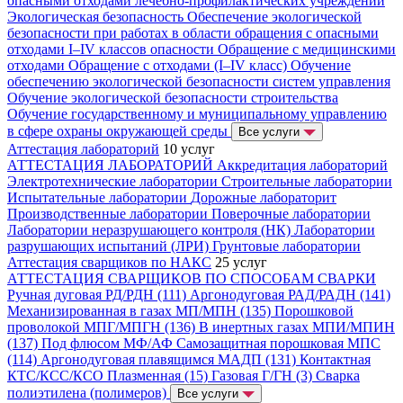
опасными отходами лечебно-профилактических учреждений
Экологическая безопасность
Обеспечение экологической
безопасности при работах в области обращения с опасными
отходами I–IV классов опасности
Обращение с медицинскими
отходами
Обращение с отходами (I–IV класс)
Обучение
обеспечению экологической безопасности систем управления
Обучение экологической безопасности строительства
Обучение государственному и муниципальному управлению
в сфере охраны окружающей среды
Все услуги
Аттестация лабораторий
10 услуг
АТТЕСТАЦИЯ ЛАБОРАТОРИЙ
Аккредитация лабораторий
Электротехнические лаборатории
Строительные лаборатории
Испытательные лаборатории
Дорожные лабораторит
Производственные лаборатории
Поверочные лаборатории
Лаборатории неразрушающего контроля (НК)
Лаборатории
разрушающих испытаний (ЛРИ)
Грунтовые лаборатории
Аттестация сварщиков по НАКС
25 услуг
АТТЕСТАЦИЯ СВАРЩИКОВ ПО СПОСОБАМ СВАРКИ
Ручная дуговая РД/РДН (111)
Аргонодуговая РАД/РАДН (141)
Механизированная в газах МП/МПН (135)
Порошковой
проволокой МПГ/МПГН (136)
В инертных газах МПИ/МПИН
(137)
Под флюсом МФ/АФ
Самозащитная порошковая МПС
(114)
Аргонодуговая плавящимся МАДП (131)
Контактная
КТС/КСС/КСО
Плазменная (15)
Газовая Г/ГН (3)
Сварка
полиэтилена (полимеров)
Все услуги