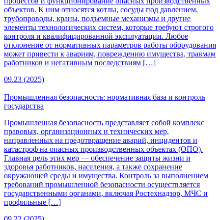
процессов и функционирование опасных производственных
объектов. К ним относятся котлы, сосуды под давлением,
трубопроводы, краны, подъемные механизмы и другие
элементы технологических систем, которые требуют строгого
контроля и квалифицированной эксплуатации. Любое
отклонение от нормативных параметров работы оборудования
может привести к авариям, повреждению имущества, травмам
работников и негативным последствиям […]
09.23 (2025)
Промышленная безопасность: нормативная база и контроль
государства
Промышленная безопасность представляет собой комплекс
правовых, организационных и технических мер,
направленных на предотвращение аварий, инцидентов и
катастроф на опасных производственных объектах (ОПО).
Главная цель этих мер — обеспечение защиты жизни и
здоровья работников, населения, а также сохранение
окружающей среды и имущества. Контроль за выполнением
требований промышленной безопасности осуществляется
государственными органами, включая Ростехнадзор, МЧС и
профильные […]
09.22 (2025)