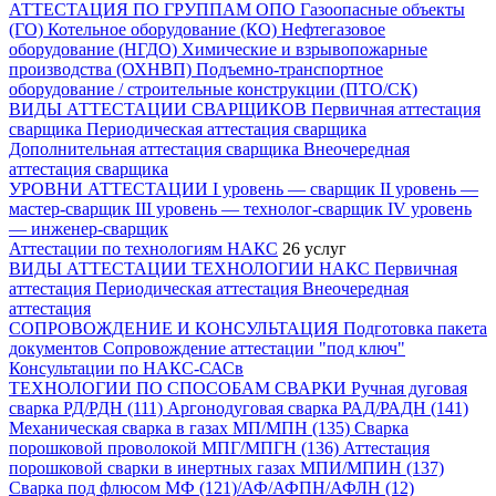
АТТЕСТАЦИЯ ПО ГРУППАМ ОПО
Газоопасные объекты
(ГО)
Котельное оборудование (КО)
Нефтегазовое
оборудование (НГДО)
Химические и взрывопожарные
производства (ОХНВП)
Подъемно-транспортное
оборудование / строительные конструкции (ПТО/СК)
ВИДЫ АТТЕСТАЦИИ СВАРЩИКОВ
Первичная аттестация
сварщика
Периодическая аттестация сварщика
Дополнительная аттестация сварщика
Внеочередная
аттестация сварщика
УРОВНИ АТТЕСТАЦИИ
I уровень — сварщик
II уровень —
мастер-сварщик
III уровень — технолог-сварщик
IV уровень
— инженер-сварщик
Аттестации по технологиям НАКС
26 услуг
ВИДЫ АТТЕСТАЦИИ ТЕХНОЛОГИИ НАКС
Первичная
аттестация
Периодическая аттестация
Внеочередная
аттестация
СОПРОВОЖДЕНИЕ И КОНСУЛЬТАЦИЯ
Подготовка пакета
документов
Сопровождение аттестации "под ключ"
Консультации по НАКС-САСв
ТЕХНОЛОГИИ ПО СПОСОБАМ СВАРКИ
Ручная дуговая
сварка РД/РДН (111)
Аргонодуговая сварка РАД/РАДН (141)
Механическая сварка в газах МП/МПН (135)
Сварка
порошковой проволокой МПГ/МПГН (136)
Аттестация
порошковой сварки в инертных газах МПИ/МПИН (137)
Сварка под флюсом МФ (121)/АФ/АФПН/АФЛН (12)