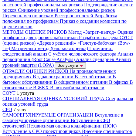
опасностей профессиональных рисков
Подтверждение оценки
рисков
Снижение уровней профессиональных рисков
Перечень мер по рискам
Реестр опасностей
Разработка
положения по профрискам
Приказ о создании комиссии по
оценке рисков
МЕТОДЫ ОЦЕНКИ РИСКОВ
Метод «Затрат–выгод»
Оценка
профриска для здоровья работников
Разработка раздела СУОТ
(оценка рисков)
«Дерево решений»
«Галстук-бабочка» (Bow-
Tie)
Матричный метод (балльная оценка)
Причинно-
следственный анализ
С учётом человеческого фактора
Анализ
первопричин (Root Cause Analysis)
Анализ сценариев
Анализ
уровней защиты (LOPA)
Все услуги
ОТРАСЛИ ОЦЕНКИ РИСКОВ
На производственных
предприятиях
В здравоохранении
В лесной отрасли
В
бытовом обслуживании
В общественном питании
В офисах
В
строительстве
В ЖКХ
В автомобильной отрасли
СОУТ
1 услуга
СПЕЦИАЛЬНАЯ ОЦЕНКА УСЛОВИЙ ТРУДА
Специальная
оценка условий труда
СРО
7 услуг
САМОРЕГУЛИРУЕМЫЕ ОРГАНИЗАЦИИ
Вступление в
саморегулируемые организации
Вступление в СРО
строителей
Независимая оценка квалификации (НОК)
Вступление в СРО проектировщиков
Внесение специалистов