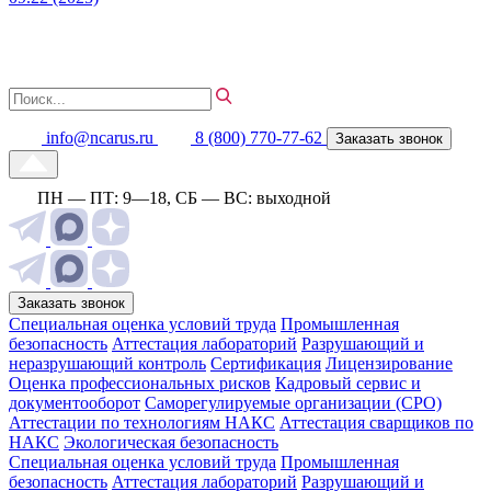
info@ncarus.ru
8 (800) 770-77-62
Заказать звонок
ПН — ПТ: 9—18, СБ — ВС: выходной
Заказать звонок
Специальная оценка условий труда
Промышленная
безопасность
Аттестация лабораторий
Разрушающий и
неразрушающий контроль
Сертификация
Лицензирование
Оценка профессиональных рисков
Кадровый сервис и
документооборот
Cаморегулируемые организации (СРО)
Аттестации по технологиям НАКС
Аттестация сварщиков по
НАКС
Экологическая безопасность
Специальная оценка условий труда
Промышленная
безопасность
Аттестация лабораторий
Разрушающий и