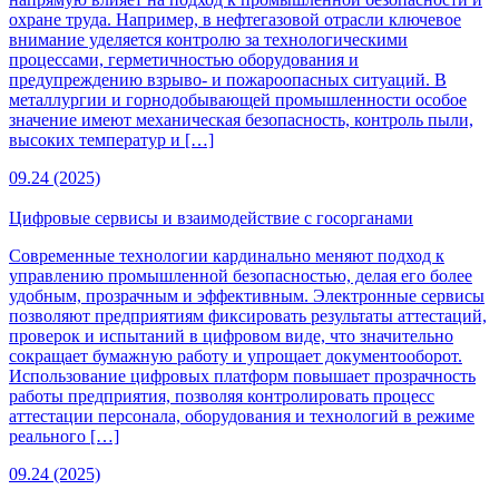
охране труда. Например, в нефтегазовой отрасли ключевое
внимание уделяется контролю за технологическими
процессами, герметичностью оборудования и
предупреждению взрыво- и пожароопасных ситуаций. В
металлургии и горнодобывающей промышленности особое
значение имеют механическая безопасность, контроль пыли,
высоких температур и […]
09.24 (2025)
Цифровые сервисы и взаимодействие с госорганами
Современные технологии кардинально меняют подход к
управлению промышленной безопасностью, делая его более
удобным, прозрачным и эффективным. Электронные сервисы
позволяют предприятиям фиксировать результаты аттестаций,
проверок и испытаний в цифровом виде, что значительно
сокращает бумажную работу и упрощает документооборот.
Использование цифровых платформ повышает прозрачность
работы предприятия, позволяя контролировать процесс
аттестации персонала, оборудования и технологий в режиме
реального […]
09.24 (2025)