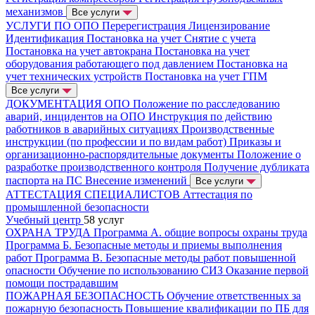
механизмов
Все услуги
УСЛУГИ ПО ОПО
Перерегистрация
Лицензирование
Идентификация
Постановка на учет
Снятие с учета
Постановка на учет автокрана
Постановка на учет
оборудования работающего под давлением
Постановка на
учет технических устройств
Постановка на учет ГПМ
Все услуги
ДОКУМЕНТАЦИЯ ОПО
Положение по расследованию
аварий, инцидентов на ОПО
Инструкция по действию
работников в аварийных ситуациях
Производственные
инструкции (по профессии и по видам работ)
Приказы и
организационно-распорядительные документы
Положение о
разработке производственного контроля
Получение дубликата
паспорта на ПС
Внесение изменений
Все услуги
АТТЕСТАЦИЯ СПЕЦИАЛИСТОВ
Аттестация по
промышленной безопасности
Учебный центр
58 услуг
ОХРАНА ТРУДА
Программа А. общие вопросы охраны труда
Программа Б. Безопасные методы и приемы выполнения
работ
Программа В. Безопасные методы работ повышенной
опасности
Обучение по использованию СИЗ
Оказание первой
помощи пострадавшим
ПОЖАРНАЯ БЕЗОПАСНОСТЬ
Обучение ответственных за
пожарную безопасность
Повышение квалификации по ПБ для