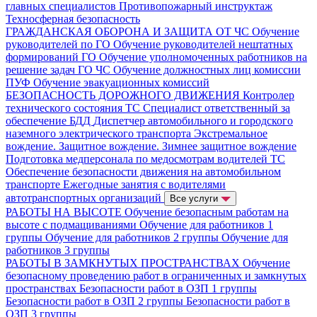
главных специалистов
Противопожарный инструктаж
Техносферная безопасность
ГРАЖДАНСКАЯ ОБОРОНА И ЗАЩИТА ОТ ЧС
Обучение
руководителей по ГО
Обучение руководителей нештатных
формирований ГО
Обучение уполномоченных работников на
решение задач ГО ЧС
Обучение должностных лиц комиссии
ПУФ
Обучение эвакуационных комиссий
БЕЗОПАСНОСТЬ ДОРОЖНОГО ДВИЖЕНИЯ
Контролер
технического состояния ТС
Специалист ответственный за
обеспечение БДД
Диспетчер автомобильного и городского
наземного электрического транспорта
Экстремальное
вождение. Защитное вождение. Зимнее защитное вождение
Подготовка медперсонала по медосмотрам водителей ТС
Обеспечение безопасности движения на автомобильном
транспорте
Ежегодные занятия с водителями
автотранспортных организаций
Все услуги
РАБОТЫ НА ВЫСОТЕ
Обучение безопасным работам на
высоте с подмащиваниями
Обучение для работников 1
группы
Обучение для работников 2 группы
Обучение для
работников 3 группы
РАБОТЫ В ЗАМКНУТЫХ ПРОСТРАНСТВАХ
Обучение
безопасному проведению работ в ограниченных и замкнутых
пространствах
Безопасности работ в ОЗП 1 группы
Безопасности работ в ОЗП 2 группы
Безопасности работ в
ОЗП 3 группы