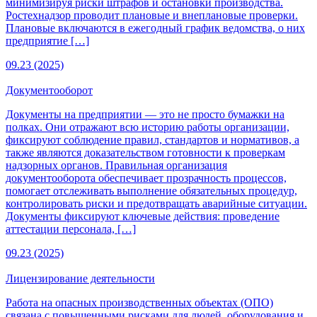
минимизируя риски штрафов и остановки производства.
Ростехнадзор проводит плановые и внеплановые проверки.
Плановые включаются в ежегодный график ведомства, о них
предприятие […]
09.23 (2025)
Документооборот
Документы на предприятии — это не просто бумажки на
полках. Они отражают всю историю работы организации,
фиксируют соблюдение правил, стандартов и нормативов, а
также являются доказательством готовности к проверкам
надзорных органов. Правильная организация
документооборота обеспечивает прозрачность процессов,
помогает отслеживать выполнение обязательных процедур,
контролировать риски и предотвращать аварийные ситуации.
Документы фиксируют ключевые действия: проведение
аттестации персонала, […]
09.23 (2025)
Лицензирование деятельности
Работа на опасных производственных объектах (ОПО)
связана с повышенными рисками для людей, оборудования и