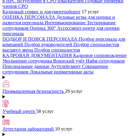
в НРС
Вступление в СРО изыскателей
Годовые проверки
членов СРО
Кадровый сервис и документооборот
17 услуг
ОЦЕНКА ПЕРСОНАЛА
Деловые игры для оценки и
развития персонала
Интервьюирование
Тестирование
сотрудников
Оценка 360°
Ассессмент-центр для оценки
персонала
ПОДБОР И ПОИСК ПЕРСОНАЛА
Подбор персонала для
компаний
Подбор руководителей
Подбор специалистов
высшего звена
Подбор специалистов
КАДРОВАЯ ДОКУМЕНТАЦИЯ
Кадровое сопровождение
Увольнение сотрудника
Воинский учёт
Найм сотрудников
Персональные данные
Аутплейсмент
Сокращение
сотрудников
Локальные нормативные акты
Промышленная безопасность
29 услуг
Учебный центр
58 услуг
Аттестация лабораторий
10 услуг