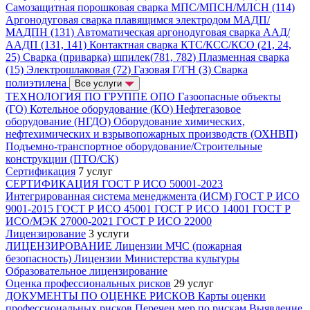
Самозащитная порошковая сварка МПС/МПСН/МЛСН (114)
Аргонодуговая сварка плавящимся электродом МАДП/
МАДПН (131)
Автоматическая аргонодуговая сварка ААД/
ААДП (131, 141)
Контактная сварка КТС/КСС/КСО (21, 24,
25)
Сварка (приварка) шпилек(781, 782)
Плазменная сварка
(15)
Электрошлаковая (72)
Газовая Г/ГН (3)
Сварка
полиэтилена
Все услуги
ТЕХНОЛОГИЯ ПО ГРУППЕ ОПО
Газоопасные объекты
(ГО)
Котельное оборудование (КО)
Нефтегазовое
оборудование (НГДО)
Оборудование химических,
нефтехимических и взрывопожарных производств (ОХНВП)
Подъемно-транспортное оборудование/Строительные
конструкции (ПТО/СК)
Сертификация
7 услуг
СЕРТИФИКАЦИЯ
ГОСТ Р ИСО 50001-2023
Интегрированная система менеджмента (ИСМ)
ГОСТ Р ИСО
9001-2015
ГОСТ Р ИСО 45001
ГОСТ Р ИСО 14001
ГОСТ Р
ИСО/МЭК 27000-2021
ГОСТ Р ИСО 22000
Лицензирование
3 услуги
ЛИЦЕНЗИРОВАНИЕ
Лицензии МЧС (пожарная
безопасность)
Лицензии Министерства культуры
Образовательное лицензирование
Оценка профессиональных рисков
29 услуг
ДОКУМЕНТЫ ПО ОЦЕНКЕ РИСКОВ
Карты оценки
профессиональных рисков
Перечен мер по рискам
Выявление