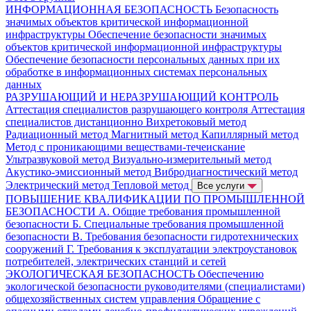
ИНФОРМАЦИОННАЯ БЕЗОПАСНОСТЬ
Безопасность
значимых объектов критической информационной
инфраструктуры
Обеспечение безопасности значимых
объектов критической информационной инфраструктуры
Обеспечение безопасности персональных данных при их
обработке в информационных системах персональных
данных
РАЗРУШАЮЩИЙ И НЕРАЗРУШАЮЩИЙ КОНТРОЛЬ
Аттестация специалистов разрушающего контроля
Аттестация
специалистов дистанционно
Вихретоковый метод
Радиационный метод
Магнитный метод
Капиллярный метод
Метод с проникающими веществами-течеискание
Ультразвуковой метод
Визуально-измерительный метод
Акустико-эмиссионный метод
Вибродиагностический метод
Электрический метод
Тепловой метод
Все услуги
ПОВЫШЕНИЕ КВАЛИФИКАЦИИ ПО ПРОМЫШЛЕННОЙ
БЕЗОПАСНОСТИ
А. Общие требования промышленной
безопасности
Б. Специальные требования промышленной
безопасности
В. Требования безопасности гидротехнических
сооружений
Г. Требования к эксплуатации электроустановок
потребителей, электрических станций и сетей
ЭКОЛОГИЧЕСКАЯ БЕЗОПАСНОСТЬ
Обеспечению
экологической безопасности руководителями (специалистами)
общехозяйственных систем управления
Обращение с