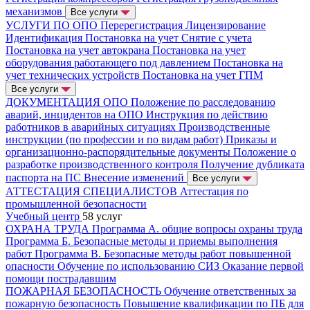
механизмов
Все услуги
УСЛУГИ ПО ОПО
Перерегистрация
Лицензирование
Идентификация
Постановка на учет
Снятие с учета
Постановка на учет автокрана
Постановка на учет
оборудования работающего под давлением
Постановка на
учет технических устройств
Постановка на учет ГПМ
Все услуги
ДОКУМЕНТАЦИЯ ОПО
Положение по расследованию
аварий, инцидентов на ОПО
Инструкция по действию
работников в аварийных ситуациях
Производственные
инструкции (по профессии и по видам работ)
Приказы и
организационно-распорядительные документы
Положение о
разработке производственного контроля
Получение дубликата
паспорта на ПС
Внесение изменений
Все услуги
АТТЕСТАЦИЯ СПЕЦИАЛИСТОВ
Аттестация по
промышленной безопасности
Учебный центр
58 услуг
ОХРАНА ТРУДА
Программа А. общие вопросы охраны труда
Программа Б. Безопасные методы и приемы выполнения
работ
Программа В. Безопасные методы работ повышенной
опасности
Обучение по использованию СИЗ
Оказание первой
помощи пострадавшим
ПОЖАРНАЯ БЕЗОПАСНОСТЬ
Обучение ответственных за
пожарную безопасность
Повышение квалификации по ПБ для