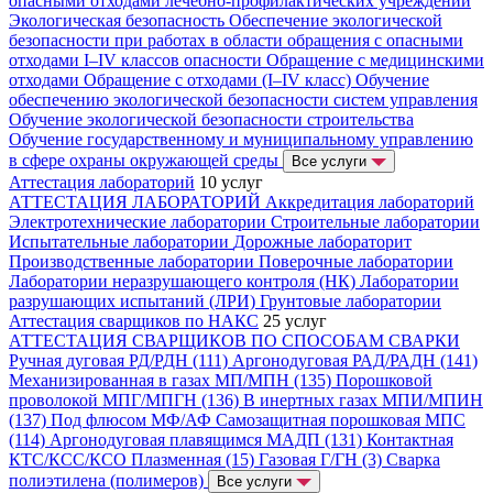
опасными отходами лечебно-профилактических учреждений
Экологическая безопасность
Обеспечение экологической
безопасности при работах в области обращения с опасными
отходами I–IV классов опасности
Обращение с медицинскими
отходами
Обращение с отходами (I–IV класс)
Обучение
обеспечению экологической безопасности систем управления
Обучение экологической безопасности строительства
Обучение государственному и муниципальному управлению
в сфере охраны окружающей среды
Все услуги
Аттестация лабораторий
10 услуг
АТТЕСТАЦИЯ ЛАБОРАТОРИЙ
Аккредитация лабораторий
Электротехнические лаборатории
Строительные лаборатории
Испытательные лаборатории
Дорожные лабораторит
Производственные лаборатории
Поверочные лаборатории
Лаборатории неразрушающего контроля (НК)
Лаборатории
разрушающих испытаний (ЛРИ)
Грунтовые лаборатории
Аттестация сварщиков по НАКС
25 услуг
АТТЕСТАЦИЯ СВАРЩИКОВ ПО СПОСОБАМ СВАРКИ
Ручная дуговая РД/РДН (111)
Аргонодуговая РАД/РАДН (141)
Механизированная в газах МП/МПН (135)
Порошковой
проволокой МПГ/МПГН (136)
В инертных газах МПИ/МПИН
(137)
Под флюсом МФ/АФ
Самозащитная порошковая МПС
(114)
Аргонодуговая плавящимся МАДП (131)
Контактная
КТС/КСС/КСО
Плазменная (15)
Газовая Г/ГН (3)
Сварка
полиэтилена (полимеров)
Все услуги