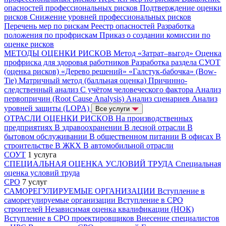
опасностей профессиональных рисков
Подтверждение оценки
рисков
Снижение уровней профессиональных рисков
Перечень мер по рискам
Реестр опасностей
Разработка
положения по профрискам
Приказ о создании комиссии по
оценке рисков
МЕТОДЫ ОЦЕНКИ РИСКОВ
Метод «Затрат–выгод»
Оценка
профриска для здоровья работников
Разработка раздела СУОТ
(оценка рисков)
«Дерево решений»
«Галстук-бабочка» (Bow-
Tie)
Матричный метод (балльная оценка)
Причинно-
следственный анализ
С учётом человеческого фактора
Анализ
первопричин (Root Cause Analysis)
Анализ сценариев
Анализ
уровней защиты (LOPA)
Все услуги
ОТРАСЛИ ОЦЕНКИ РИСКОВ
На производственных
предприятиях
В здравоохранении
В лесной отрасли
В
бытовом обслуживании
В общественном питании
В офисах
В
строительстве
В ЖКХ
В автомобильной отрасли
СОУТ
1 услуга
СПЕЦИАЛЬНАЯ ОЦЕНКА УСЛОВИЙ ТРУДА
Специальная
оценка условий труда
СРО
7 услуг
САМОРЕГУЛИРУЕМЫЕ ОРГАНИЗАЦИИ
Вступление в
саморегулируемые организации
Вступление в СРО
строителей
Независимая оценка квалификации (НОК)
Вступление в СРО проектировщиков
Внесение специалистов