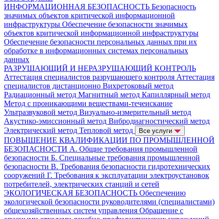
ИНФОРМАЦИОННАЯ БЕЗОПАСНОСТЬ
Безопасность
значимых объектов критической информационной
инфраструктуры
Обеспечение безопасности значимых
объектов критической информационной инфраструктуры
Обеспечение безопасности персональных данных при их
обработке в информационных системах персональных
данных
РАЗРУШАЮЩИЙ И НЕРАЗРУШАЮЩИЙ КОНТРОЛЬ
Аттестация специалистов разрушающего контроля
Аттестация
специалистов дистанционно
Вихретоковый метод
Радиационный метод
Магнитный метод
Капиллярный метод
Метод с проникающими веществами-течеискание
Ультразвуковой метод
Визуально-измерительный метод
Акустико-эмиссионный метод
Вибродиагностический метод
Электрический метод
Тепловой метод
Все услуги
ПОВЫШЕНИЕ КВАЛИФИКАЦИИ ПО ПРОМЫШЛЕННОЙ
БЕЗОПАСНОСТИ
А. Общие требования промышленной
безопасности
Б. Специальные требования промышленной
безопасности
В. Требования безопасности гидротехнических
сооружений
Г. Требования к эксплуатации электроустановок
потребителей, электрических станций и сетей
ЭКОЛОГИЧЕСКАЯ БЕЗОПАСНОСТЬ
Обеспечению
экологической безопасности руководителями (специалистами)
общехозяйственных систем управления
Обращение с