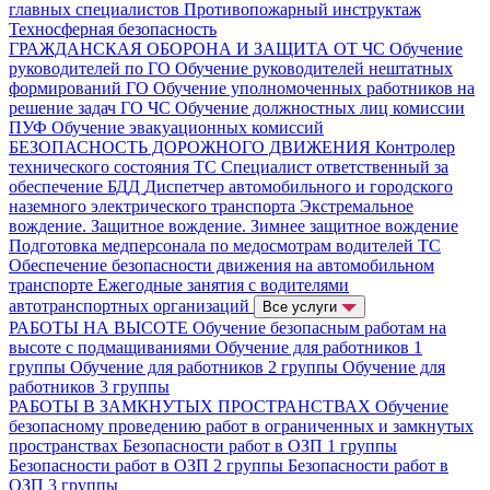
главных специалистов
Противопожарный инструктаж
Техносферная безопасность
ГРАЖДАНСКАЯ ОБОРОНА И ЗАЩИТА ОТ ЧС
Обучение
руководителей по ГО
Обучение руководителей нештатных
формирований ГО
Обучение уполномоченных работников на
решение задач ГО ЧС
Обучение должностных лиц комиссии
ПУФ
Обучение эвакуационных комиссий
БЕЗОПАСНОСТЬ ДОРОЖНОГО ДВИЖЕНИЯ
Контролер
технического состояния ТС
Специалист ответственный за
обеспечение БДД
Диспетчер автомобильного и городского
наземного электрического транспорта
Экстремальное
вождение. Защитное вождение. Зимнее защитное вождение
Подготовка медперсонала по медосмотрам водителей ТС
Обеспечение безопасности движения на автомобильном
транспорте
Ежегодные занятия с водителями
автотранспортных организаций
Все услуги
РАБОТЫ НА ВЫСОТЕ
Обучение безопасным работам на
высоте с подмащиваниями
Обучение для работников 1
группы
Обучение для работников 2 группы
Обучение для
работников 3 группы
РАБОТЫ В ЗАМКНУТЫХ ПРОСТРАНСТВАХ
Обучение
безопасному проведению работ в ограниченных и замкнутых
пространствах
Безопасности работ в ОЗП 1 группы
Безопасности работ в ОЗП 2 группы
Безопасности работ в
ОЗП 3 группы