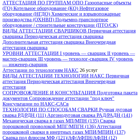
АТТЕСТАЦИЯ ПО ГРУППАМ ОПО
Газоопасные объекты
(ГО)
Котельное оборудование (КО)
Нефтегазовое
оборудование (НГДО)
Химические и взрывопожарные
производства (ОХНВП)
Подъемно-транспортное
оборудование / строительные конструкции (ПТО/СК)
ВИДЫ АТТЕСТАЦИИ СВАРЩИКОВ
Первичная аттестация
сварщика
Периодическая аттестация сварщика
Дополнительная аттестация сварщика
Внеочередная
аттестация сварщика
УРОВНИ АТТЕСТАЦИИ
I уровень — сварщик
II уровень —
мастер-сварщик
III уровень — технолог-сварщик
IV уровень
— инженер-сварщик
Аттестации по технологиям НАКС
26 услуг
ВИДЫ АТТЕСТАЦИИ ТЕХНОЛОГИИ НАКС
Первичная
аттестация
Периодическая аттестация
Внеочередная
аттестация
СОПРОВОЖДЕНИЕ И КОНСУЛЬТАЦИЯ
Подготовка пакета
документов
Сопровождение аттестации "под ключ"
Консультации по НАКС-САСв
ТЕХНОЛОГИИ ПО СПОСОБАМ СВАРКИ
Ручная дуговая
сварка РД/РДН (111)
Аргонодуговая сварка РАД/РАДН (141)
Механическая сварка в газах МП/МПН (135)
Сварка
порошковой проволокой МПГ/МПГН (136)
Аттестация
порошковой сварки в инертных газах МПИ/МПИН (137)
Сварка под флюсом МФ (121)/АФ/АФПН/АФЛН (12)