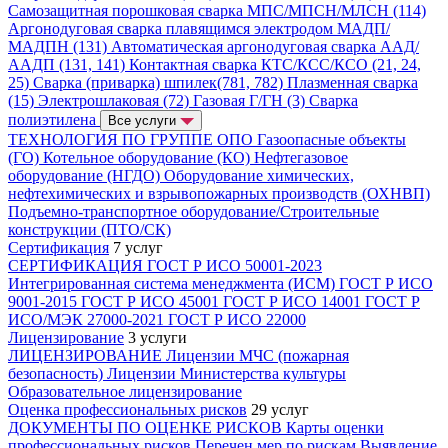
Самозащитная порошковая сварка МПС/МПСН/МЛСН (114)
Аргонодуговая сварка плавящимся электродом МАДП/
МАДПН (131)
Автоматическая аргонодуговая сварка ААД/
ААДП (131, 141)
Контактная сварка КТС/КСС/КСО (21, 24,
25)
Сварка (приварка) шпилек(781, 782)
Плазменная сварка
(15)
Электрошлаковая (72)
Газовая Г/ГН (3)
Сварка
полиэтилена
Все услуги
ТЕХНОЛОГИЯ ПО ГРУППЕ ОПО
Газоопасные объекты
(ГО)
Котельное оборудование (КО)
Нефтегазовое
оборудование (НГДО)
Оборудование химических,
нефтехимических и взрывопожарных производств (ОХНВП)
Подъемно-транспортное оборудование/Строительные
конструкции (ПТО/СК)
Сертификация
7 услуг
СЕРТИФИКАЦИЯ
ГОСТ Р ИСО 50001-2023
Интегрированная система менеджмента (ИСМ)
ГОСТ Р ИСО
9001-2015
ГОСТ Р ИСО 45001
ГОСТ Р ИСО 14001
ГОСТ Р
ИСО/МЭК 27000-2021
ГОСТ Р ИСО 22000
Лицензирование
3 услуги
ЛИЦЕНЗИРОВАНИЕ
Лицензии МЧС (пожарная
безопасность)
Лицензии Министерства культуры
Образовательное лицензирование
Оценка профессиональных рисков
29 услуг
ДОКУМЕНТЫ ПО ОЦЕНКЕ РИСКОВ
Карты оценки
профессиональных рисков
Перечен мер по рискам
Выявление