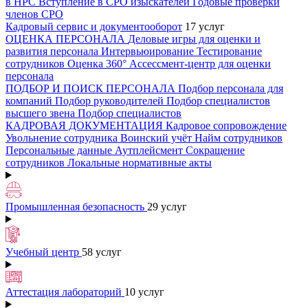
в НРС
Вступление в СРО изыскателей
Годовые проверки
членов СРО
Кадровый сервис и документооборот
17 услуг
ОЦЕНКА ПЕРСОНАЛА
Деловые игры для оценки и
развития персонала
Интервьюирование
Тестирование
сотрудников
Оценка 360°
Ассессмент-центр для оценки
персонала
ПОДБОР И ПОИСК ПЕРСОНАЛА
Подбор персонала для
компаний
Подбор руководителей
Подбор специалистов
высшего звена
Подбор специалистов
КАДРОВАЯ ДОКУМЕНТАЦИЯ
Кадровое сопровождение
Увольнение сотрудника
Воинский учёт
Найм сотрудников
Персональные данные
Аутплейсмент
Сокращение
сотрудников
Локальные нормативные акты
Промышленная безопасность
29 услуг
Учебный центр
58 услуг
Аттестация лабораторий
10 услуг