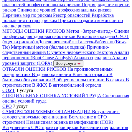
опасностей профессиональных рисков
Подтверждение оценки
рисков
Снижение уровней профессиональных рисков
Перечень мер по рискам
Реестр опасностей
Разработка
положения по профрискам
Приказ о создании комиссии по
оценке рисков
МЕТОДЫ ОЦЕНКИ РИСКОВ
Метод «Затрат–выгод»
Оценка
профриска для здоровья работников
Разработка раздела СУОТ
(оценка рисков)
«Дерево решений»
«Галстук-бабочка» (Bow-
Tie)
Матричный метод (балльная оценка)
Причинно-
следственный анализ
С учётом человеческого фактора
Анализ
первопричин (Root Cause Analysis)
Анализ сценариев
Анализ
уровней защиты (LOPA)
Все услуги
ОТРАСЛИ ОЦЕНКИ РИСКОВ
На производственных
предприятиях
В здравоохранении
В лесной отрасли
В
бытовом обслуживании
В общественном питании
В офисах
В
строительстве
В ЖКХ
В автомобильной отрасли
СОУТ
1 услуга
СПЕЦИАЛЬНАЯ ОЦЕНКА УСЛОВИЙ ТРУДА
Специальная
оценка условий труда
СРО
7 услуг
САМОРЕГУЛИРУЕМЫЕ ОРГАНИЗАЦИИ
Вступление в
саморегулируемые организации
Вступление в СРО
строителей
Независимая оценка квалификации (НОК)
Вступление в СРО проектировщиков
Внесение специалистов