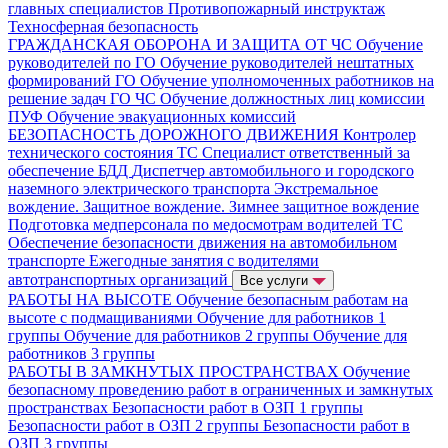
главных специалистов
Противопожарный инструктаж
Техносферная безопасность
ГРАЖДАНСКАЯ ОБОРОНА И ЗАЩИТА ОТ ЧС
Обучение
руководителей по ГО
Обучение руководителей нештатных
формирований ГО
Обучение уполномоченных работников на
решение задач ГО ЧС
Обучение должностных лиц комиссии
ПУФ
Обучение эвакуационных комиссий
БЕЗОПАСНОСТЬ ДОРОЖНОГО ДВИЖЕНИЯ
Контролер
технического состояния ТС
Специалист ответственный за
обеспечение БДД
Диспетчер автомобильного и городского
наземного электрического транспорта
Экстремальное
вождение. Защитное вождение. Зимнее защитное вождение
Подготовка медперсонала по медосмотрам водителей ТС
Обеспечение безопасности движения на автомобильном
транспорте
Ежегодные занятия с водителями
автотранспортных организаций
Все услуги
РАБОТЫ НА ВЫСОТЕ
Обучение безопасным работам на
высоте с подмащиваниями
Обучение для работников 1
группы
Обучение для работников 2 группы
Обучение для
работников 3 группы
РАБОТЫ В ЗАМКНУТЫХ ПРОСТРАНСТВАХ
Обучение
безопасному проведению работ в ограниченных и замкнутых
пространствах
Безопасности работ в ОЗП 1 группы
Безопасности работ в ОЗП 2 группы
Безопасности работ в
ОЗП 3 группы