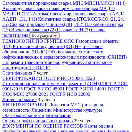
Самозащитная порошковая сварка МПС/МПСН/МЛСН (114)
Аргонодуговая сварка плавящимся электродом МАДП/
МАДПН (131)
Автоматическая аргонодуговая сварка ААД/
ААДП (131, 141)
Контактная сварка КТС/КСС/КСО (21, 24,
25)
Сварка (приварка) шпилек(781, 782)
Плазменная сварка
(15)
Электрошлаковая (72)
Газовая Г/ГН (3)
Сварка
полиэтилена
Все услуги
ТЕХНОЛОГИЯ ПО ГРУППЕ ОПО
Газоопасные объекты
(ГО)
Котельное оборудование (КО)
Нефтегазовое
оборудование (НГДО)
Оборудование химических,
нефтехимических и взрывопожарных производств (ОХНВП)
Подъемно-транспортное оборудование/Строительные
конструкции (ПТО/СК)
Сертификация
7 услуг
СЕРТИФИКАЦИЯ
ГОСТ Р ИСО 50001-2023
Интегрированная система менеджмента (ИСМ)
ГОСТ Р ИСО
9001-2015
ГОСТ Р ИСО 45001
ГОСТ Р ИСО 14001
ГОСТ Р
ИСО/МЭК 27000-2021
ГОСТ Р ИСО 22000
Лицензирование
3 услуги
ЛИЦЕНЗИРОВАНИЕ
Лицензии МЧС (пожарная
безопасность)
Лицензии Министерства культуры
Образовательное лицензирование
Оценка профессиональных рисков
29 услуг
ДОКУМЕНТЫ ПО ОЦЕНКЕ РИСКОВ
Карты оценки
профессиональных рисков
Перечен мер по рискам
Выявление