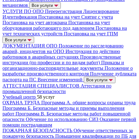
механизмов
Все услуги
УСЛУГИ ПО ОПО
Перерегистрация
Лицензирование
Идентификация
Постановка на учет
Снятие с учета
Постановка на учет автокрана
Постановка на учет
оборудования работающего под давлением
Постановка на
учет технических устройств
Постановка на учет ГПМ
Все услуги
ДОКУМЕНТАЦИЯ ОПО
Положение по расследованию
аварий, инцидентов на ОПО
Инструкция по действию
работников в аварийных ситуациях
Производственные
инструкции (по профессии и по видам работ)
Приказы и
организационно-распорядительные документы
Положение о
разработке производственного контроля
Получение дубликата
паспорта на ПС
Внесение изменений
Все услуги
АТТЕСТАЦИЯ СПЕЦИАЛИСТОВ
Аттестация по
промышленной безопасности
Учебный центр
58 услуг
ОХРАНА ТРУДА
Программа А. общие вопросы охраны труда
Программа Б. Безопасные методы и приемы выполнения
работ
Программа В. Безопасные методы работ повышенной
опасности
Обучение по использованию СИЗ
Оказание первой
помощи пострадавшим
ПОЖАРНАЯ БЕЗОПАСНОСТЬ
Обучение ответственных за
пожарную безопасность
Повышение квалификации по ПБ для