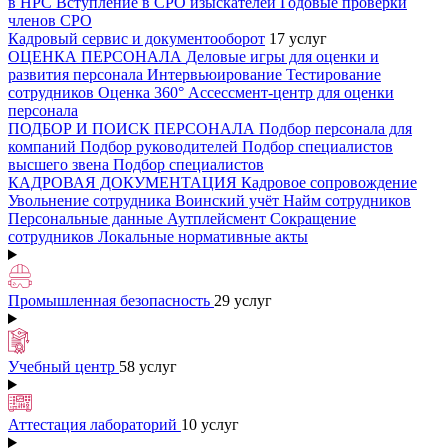
в НРС
Вступление в СРО изыскателей
Годовые проверки
членов СРО
Кадровый сервис и документооборот
17 услуг
ОЦЕНКА ПЕРСОНАЛА
Деловые игры для оценки и
развития персонала
Интервьюирование
Тестирование
сотрудников
Оценка 360°
Ассессмент-центр для оценки
персонала
ПОДБОР И ПОИСК ПЕРСОНАЛА
Подбор персонала для
компаний
Подбор руководителей
Подбор специалистов
высшего звена
Подбор специалистов
КАДРОВАЯ ДОКУМЕНТАЦИЯ
Кадровое сопровождение
Увольнение сотрудника
Воинский учёт
Найм сотрудников
Персональные данные
Аутплейсмент
Сокращение
сотрудников
Локальные нормативные акты
Промышленная безопасность
29 услуг
Учебный центр
58 услуг
Аттестация лабораторий
10 услуг