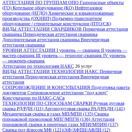
АТТЕСТАЦИЯ ПО ГРУППАМ ОПО
Газоопасные объекты
(ГО)
Котельное оборудование (КО)
Нефтегазовое
оборудование (НГДО)
Химические и взрывопожарные
производства (ОХНВП)
Подъемно-транспортное
оборудование / строительные конструкции (ПТО/СК)
ВИДЫ АТТЕСТАЦИИ СВАРЩИКОВ
Первичная аттестация
сварщика
Периодическая аттестация сварщика
Дополнительная аттестация сварщика
Внеочередная
аттестация сварщика
УРОВНИ АТТЕСТАЦИИ
I уровень — сварщик
II уровень —
мастер-сварщик
III уровень — технолог-сварщик
IV уровень
— инженер-сварщик
Аттестации по технологиям НАКС
26 услуг
ВИДЫ АТТЕСТАЦИИ ТЕХНОЛОГИИ НАКС
Первичная
аттестация
Периодическая аттестация
Внеочередная
аттестация
СОПРОВОЖДЕНИЕ И КОНСУЛЬТАЦИЯ
Подготовка пакета
документов
Сопровождение аттестации "под ключ"
Консультации по НАКС-САСв
ТЕХНОЛОГИИ ПО СПОСОБАМ СВАРКИ
Ручная дуговая
сварка РД/РДН (111)
Аргонодуговая сварка РАД/РАДН (141)
Механическая сварка в газах МП/МПН (135)
Сварка
порошковой проволокой МПГ/МПГН (136)
Аттестация
порошковой сварки в инертных газах МПИ/МПИН (137)
Сварка под флюсом МФ (121)/АФ/АФПН/АФЛН (12)