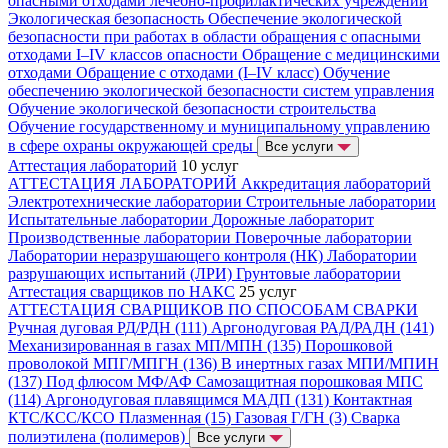
опасными отходами лечебно-профилактических учреждений
Экологическая безопасность
Обеспечение экологической
безопасности при работах в области обращения с опасными
отходами I–IV классов опасности
Обращение с медицинскими
отходами
Обращение с отходами (I–IV класс)
Обучение
обеспечению экологической безопасности систем управления
Обучение экологической безопасности строительства
Обучение государственному и муниципальному управлению
в сфере охраны окружающей среды
Все услуги
Аттестация лабораторий
10 услуг
АТТЕСТАЦИЯ ЛАБОРАТОРИЙ
Аккредитация лабораторий
Электротехнические лаборатории
Строительные лаборатории
Испытательные лаборатории
Дорожные лабораторит
Производственные лаборатории
Поверочные лаборатории
Лаборатории неразрушающего контроля (НК)
Лаборатории
разрушающих испытаний (ЛРИ)
Грунтовые лаборатории
Аттестация сварщиков по НАКС
25 услуг
АТТЕСТАЦИЯ СВАРЩИКОВ ПО СПОСОБАМ СВАРКИ
Ручная дуговая РД/РДН (111)
Аргонодуговая РАД/РАДН (141)
Механизированная в газах МП/МПН (135)
Порошковой
проволокой МПГ/МПГН (136)
В инертных газах МПИ/МПИН
(137)
Под флюсом МФ/АФ
Самозащитная порошковая МПС
(114)
Аргонодуговая плавящимся МАДП (131)
Контактная
КТС/КСС/КСО
Плазменная (15)
Газовая Г/ГН (3)
Сварка
полиэтилена (полимеров)
Все услуги