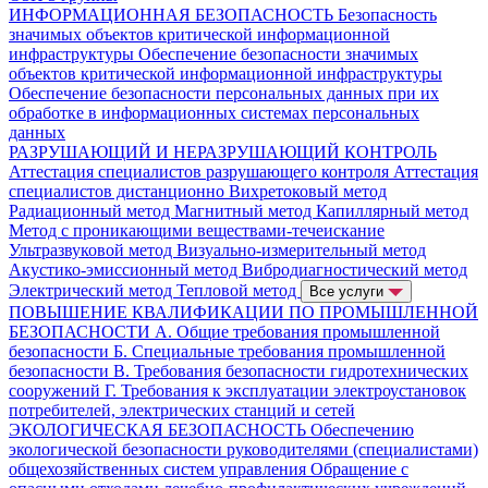
ИНФОРМАЦИОННАЯ БЕЗОПАСНОСТЬ
Безопасность
значимых объектов критической информационной
инфраструктуры
Обеспечение безопасности значимых
объектов критической информационной инфраструктуры
Обеспечение безопасности персональных данных при их
обработке в информационных системах персональных
данных
РАЗРУШАЮЩИЙ И НЕРАЗРУШАЮЩИЙ КОНТРОЛЬ
Аттестация специалистов разрушающего контроля
Аттестация
специалистов дистанционно
Вихретоковый метод
Радиационный метод
Магнитный метод
Капиллярный метод
Метод с проникающими веществами-течеискание
Ультразвуковой метод
Визуально-измерительный метод
Акустико-эмиссионный метод
Вибродиагностический метод
Электрический метод
Тепловой метод
Все услуги
ПОВЫШЕНИЕ КВАЛИФИКАЦИИ ПО ПРОМЫШЛЕННОЙ
БЕЗОПАСНОСТИ
А. Общие требования промышленной
безопасности
Б. Специальные требования промышленной
безопасности
В. Требования безопасности гидротехнических
сооружений
Г. Требования к эксплуатации электроустановок
потребителей, электрических станций и сетей
ЭКОЛОГИЧЕСКАЯ БЕЗОПАСНОСТЬ
Обеспечению
экологической безопасности руководителями (специалистами)
общехозяйственных систем управления
Обращение с