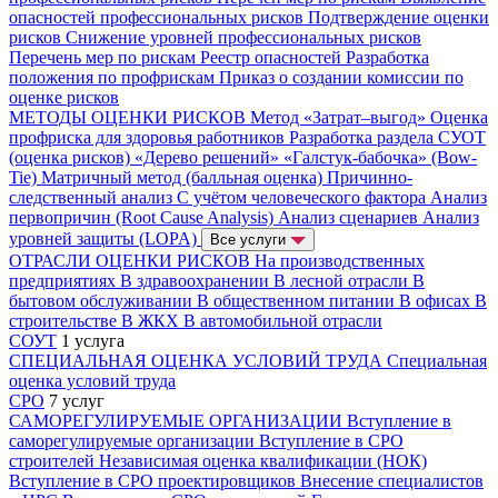
опасностей профессиональных рисков
Подтверждение оценки
рисков
Снижение уровней профессиональных рисков
Перечень мер по рискам
Реестр опасностей
Разработка
положения по профрискам
Приказ о создании комиссии по
оценке рисков
МЕТОДЫ ОЦЕНКИ РИСКОВ
Метод «Затрат–выгод»
Оценка
профриска для здоровья работников
Разработка раздела СУОТ
(оценка рисков)
«Дерево решений»
«Галстук-бабочка» (Bow-
Tie)
Матричный метод (балльная оценка)
Причинно-
следственный анализ
С учётом человеческого фактора
Анализ
первопричин (Root Cause Analysis)
Анализ сценариев
Анализ
уровней защиты (LOPA)
Все услуги
ОТРАСЛИ ОЦЕНКИ РИСКОВ
На производственных
предприятиях
В здравоохранении
В лесной отрасли
В
бытовом обслуживании
В общественном питании
В офисах
В
строительстве
В ЖКХ
В автомобильной отрасли
СОУТ
1 услуга
СПЕЦИАЛЬНАЯ ОЦЕНКА УСЛОВИЙ ТРУДА
Специальная
оценка условий труда
СРО
7 услуг
САМОРЕГУЛИРУЕМЫЕ ОРГАНИЗАЦИИ
Вступление в
саморегулируемые организации
Вступление в СРО
строителей
Независимая оценка квалификации (НОК)
Вступление в СРО проектировщиков
Внесение специалистов