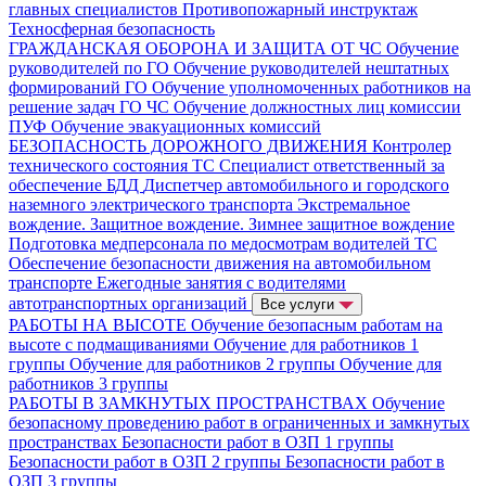
главных специалистов
Противопожарный инструктаж
Техносферная безопасность
ГРАЖДАНСКАЯ ОБОРОНА И ЗАЩИТА ОТ ЧС
Обучение
руководителей по ГО
Обучение руководителей нештатных
формирований ГО
Обучение уполномоченных работников на
решение задач ГО ЧС
Обучение должностных лиц комиссии
ПУФ
Обучение эвакуационных комиссий
БЕЗОПАСНОСТЬ ДОРОЖНОГО ДВИЖЕНИЯ
Контролер
технического состояния ТС
Специалист ответственный за
обеспечение БДД
Диспетчер автомобильного и городского
наземного электрического транспорта
Экстремальное
вождение. Защитное вождение. Зимнее защитное вождение
Подготовка медперсонала по медосмотрам водителей ТС
Обеспечение безопасности движения на автомобильном
транспорте
Ежегодные занятия с водителями
автотранспортных организаций
Все услуги
РАБОТЫ НА ВЫСОТЕ
Обучение безопасным работам на
высоте с подмащиваниями
Обучение для работников 1
группы
Обучение для работников 2 группы
Обучение для
работников 3 группы
РАБОТЫ В ЗАМКНУТЫХ ПРОСТРАНСТВАХ
Обучение
безопасному проведению работ в ограниченных и замкнутых
пространствах
Безопасности работ в ОЗП 1 группы
Безопасности работ в ОЗП 2 группы
Безопасности работ в
ОЗП 3 группы