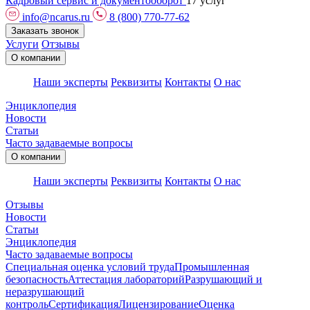
Кадровый сервис и документооборот
17 услуг
info@ncarus.ru
8 (800) 770-77-62
Заказать звонок
Услуги
Отзывы
О компании
Наши эксперты
Реквизиты
Контакты
О нас
Энциклопедия
Новости
Статьи
Часто задаваемые вопросы
О компании
Наши эксперты
Реквизиты
Контакты
О нас
Отзывы
Новости
Статьи
Энциклопедия
Часто задаваемые вопросы
Специальная оценка условий труда
Промышленная
безопасность
Аттестация лабораторий
Разрушающий и
неразрушающий
контроль
Сертификация
Лицензирование
Оценка