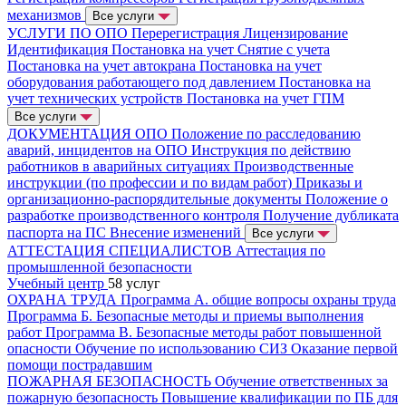
механизмов
Все услуги
УСЛУГИ ПО ОПО
Перерегистрация
Лицензирование
Идентификация
Постановка на учет
Снятие с учета
Постановка на учет автокрана
Постановка на учет
оборудования работающего под давлением
Постановка на
учет технических устройств
Постановка на учет ГПМ
Все услуги
ДОКУМЕНТАЦИЯ ОПО
Положение по расследованию
аварий, инцидентов на ОПО
Инструкция по действию
работников в аварийных ситуациях
Производственные
инструкции (по профессии и по видам работ)
Приказы и
организационно-распорядительные документы
Положение о
разработке производственного контроля
Получение дубликата
паспорта на ПС
Внесение изменений
Все услуги
АТТЕСТАЦИЯ СПЕЦИАЛИСТОВ
Аттестация по
промышленной безопасности
Учебный центр
58 услуг
ОХРАНА ТРУДА
Программа А. общие вопросы охраны труда
Программа Б. Безопасные методы и приемы выполнения
работ
Программа В. Безопасные методы работ повышенной
опасности
Обучение по использованию СИЗ
Оказание первой
помощи пострадавшим
ПОЖАРНАЯ БЕЗОПАСНОСТЬ
Обучение ответственных за
пожарную безопасность
Повышение квалификации по ПБ для