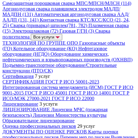
Самозащитная порошковая сварка МПС/МПСН/МЛСН (114)
Аргонодуговая сварка плавящимся электродом МАДП/
МАДПН (131)
Автоматическая аргонодуговая сварка ААД/
ААДП (131, 141)
Контактная сварка КТС/КСС/КСО (21, 24,
25)
Сварка (приварка) шпилек(781, 782)
Плазменная сварка
(15)
Электрошлаковая (72)
Газовая Г/ГН (3)
Сварка
полиэтилена
Все услуги
ТЕХНОЛОГИЯ ПО ГРУППЕ ОПО
Газоопасные объекты
(ГО)
Котельное оборудование (КО)
Нефтегазовое
оборудование (НГДО)
Оборудование химических,
нефтехимических и взрывопожарных производств (ОХНВП)
Подъемно-транспортное оборудование/Строительные
конструкции (ПТО/СК)
Сертификация
7 услуг
СЕРТИФИКАЦИЯ
ГОСТ Р ИСО 50001-2023
Интегрированная система менеджмента (ИСМ)
ГОСТ Р ИСО
9001-2015
ГОСТ Р ИСО 45001
ГОСТ Р ИСО 14001
ГОСТ Р
ИСО/МЭК 27000-2021
ГОСТ Р ИСО 22000
Лицензирование
3 услуги
ЛИЦЕНЗИРОВАНИЕ
Лицензии МЧС (пожарная
безопасность)
Лицензии Министерства культуры
Образовательное лицензирование
Оценка профессиональных рисков
29 услуг
ДОКУМЕНТЫ ПО ОЦЕНКЕ РИСКОВ
Карты оценки
профессиональных рисков
Перечен мер по рискам
Выявление