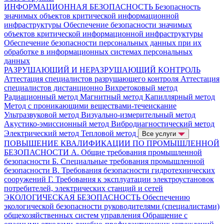
ИНФОРМАЦИОННАЯ БЕЗОПАСНОСТЬ
Безопасность
значимых объектов критической информационной
инфраструктуры
Обеспечение безопасности значимых
объектов критической информационной инфраструктуры
Обеспечение безопасности персональных данных при их
обработке в информационных системах персональных
данных
РАЗРУШАЮЩИЙ И НЕРАЗРУШАЮЩИЙ КОНТРОЛЬ
Аттестация специалистов разрушающего контроля
Аттестация
специалистов дистанционно
Вихретоковый метод
Радиационный метод
Магнитный метод
Капиллярный метод
Метод с проникающими веществами-течеискание
Ультразвуковой метод
Визуально-измерительный метод
Акустико-эмиссионный метод
Вибродиагностический метод
Электрический метод
Тепловой метод
Все услуги
ПОВЫШЕНИЕ КВАЛИФИКАЦИИ ПО ПРОМЫШЛЕННОЙ
БЕЗОПАСНОСТИ
А. Общие требования промышленной
безопасности
Б. Специальные требования промышленной
безопасности
В. Требования безопасности гидротехнических
сооружений
Г. Требования к эксплуатации электроустановок
потребителей, электрических станций и сетей
ЭКОЛОГИЧЕСКАЯ БЕЗОПАСНОСТЬ
Обеспечению
экологической безопасности руководителями (специалистами)
общехозяйственных систем управления
Обращение с