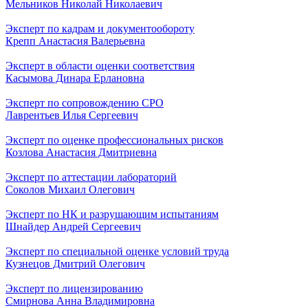
Мельников Николай Николаевич
Эксперт по кадрам и документообороту
Крепп Анастасия Валерьевна
Эксперт в области оценки соответствия
Касымова Динара Ерлановна
Эксперт по сопровождению СРО
Лаврентьев Илья Сергеевич
Эксперт по оценке профессиональных рисков
Козлова Анастасия Дмитриевна
Эксперт по аттестации лабораторий
Соколов Михаил Олегович
Эксперт по НК и разрушающим испытаниям
Шнайдер Андрей Сергеевич
Эксперт по специальной оценке условий труда
Кузнецов Дмитрий Олегович
Эксперт по лицензированию
Смирнова Анна Владимировна