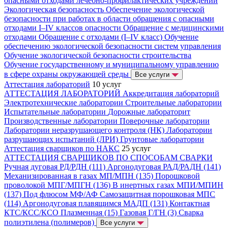
опасными отходами лечебно-профилактических учреждений
Экологическая безопасность
Обеспечение экологической
безопасности при работах в области обращения с опасными
отходами I–IV классов опасности
Обращение с медицинскими
отходами
Обращение с отходами (I–IV класс)
Обучение
обеспечению экологической безопасности систем управления
Обучение экологической безопасности строительства
Обучение государственному и муниципальному управлению
в сфере охраны окружающей среды
Все услуги
Аттестация лабораторий
10 услуг
АТТЕСТАЦИЯ ЛАБОРАТОРИЙ
Аккредитация лабораторий
Электротехнические лаборатории
Строительные лаборатории
Испытательные лаборатории
Дорожные лабораторит
Производственные лаборатории
Поверочные лаборатории
Лаборатории неразрушающего контроля (НК)
Лаборатории
разрушающих испытаний (ЛРИ)
Грунтовые лаборатории
Аттестация сварщиков по НАКС
25 услуг
АТТЕСТАЦИЯ СВАРЩИКОВ ПО СПОСОБАМ СВАРКИ
Ручная дуговая РД/РДН (111)
Аргонодуговая РАД/РАДН (141)
Механизированная в газах МП/МПН (135)
Порошковой
проволокой МПГ/МПГН (136)
В инертных газах МПИ/МПИН
(137)
Под флюсом МФ/АФ
Самозащитная порошковая МПС
(114)
Аргонодуговая плавящимся МАДП (131)
Контактная
КТС/КСС/КСО
Плазменная (15)
Газовая Г/ГН (3)
Сварка
полиэтилена (полимеров)
Все услуги