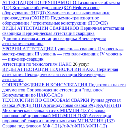
АТТЕСТАЦИЯ ПО ГРУППАМ ОПО
Газоопасные объекты
(ГО)
Котельное оборудование (КО)
Нефтегазовое
оборудование (НГДО)
Химические и взрывопожарные
производства (ОХНВП)
Подъемно-транспортное
оборудование / строительные конструкции (ПТО/СК)
ВИДЫ АТТЕСТАЦИИ СВАРЩИКОВ
Первичная аттестация
сварщика
Периодическая аттестация сварщика
Дополнительная аттестация сварщика
Внеочередная
аттестация сварщика
УРОВНИ АТТЕСТАЦИИ
I уровень — сварщик
II уровень —
мастер-сварщик
III уровень — технолог-сварщик
IV уровень
— инженер-сварщик
Аттестации по технологиям НАКС
26 услуг
ВИДЫ АТТЕСТАЦИИ ТЕХНОЛОГИИ НАКС
Первичная
аттестация
Периодическая аттестация
Внеочередная
аттестация
СОПРОВОЖДЕНИЕ И КОНСУЛЬТАЦИЯ
Подготовка пакета
документов
Сопровождение аттестации "под ключ"
Консультации по НАКС-САСв
ТЕХНОЛОГИИ ПО СПОСОБАМ СВАРКИ
Ручная дуговая
сварка РД/РДН (111)
Аргонодуговая сварка РАД/РАДН (141)
Механическая сварка в газах МП/МПН (135)
Сварка
порошковой проволокой МПГ/МПГН (136)
Аттестация
порошковой сварки в инертных газах МПИ/МПИН (137)
Сварка под флюсом МФ (121)/АФ/АФПН/АФЛН (12)