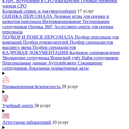
в НРС
Вступление в СРО изыскателей
Годовые проверки
членов СРО
Кадровый сервис и документооборот
17 услуг
ОЦЕНКА ПЕРСОНАЛА
Деловые игры для оценки и
развития персонала
Интервьюирование
Тестирование
сотрудников
Оценка 360°
Ассессмент-центр для оценки
персонала
ПОДБОР И ПОИСК ПЕРСОНАЛА
Подбор персонала для
компаний
Подбор руководителей
Подбор специалистов
высшего звена
Подбор специалистов
КАДРОВАЯ ДОКУМЕНТАЦИЯ
Кадровое сопровождение
Увольнение сотрудника
Воинский учёт
Найм сотрудников
Персональные данные
Аутплейсмент
Сокращение
сотрудников
Локальные нормативные акты
Промышленная безопасность
29 услуг
Учебный центр
58 услуг
Аттестация лабораторий
10 услуг