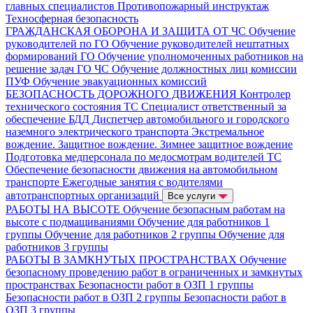
главных специалистов
Противопожарный инструктаж
Техносферная безопасность
ГРАЖДАНСКАЯ ОБОРОНА И ЗАЩИТА ОТ ЧС
Обучение
руководителей по ГО
Обучение руководителей нештатных
формирований ГО
Обучение уполномоченных работников на
решение задач ГО ЧС
Обучение должностных лиц комиссии
ПУФ
Обучение эвакуационных комиссий
БЕЗОПАСНОСТЬ ДОРОЖНОГО ДВИЖЕНИЯ
Контролер
технического состояния ТС
Специалист ответственный за
обеспечение БДД
Диспетчер автомобильного и городского
наземного электрического транспорта
Экстремальное
вождение. Защитное вождение. Зимнее защитное вождение
Подготовка медперсонала по медосмотрам водителей ТС
Обеспечение безопасности движения на автомобильном
транспорте
Ежегодные занятия с водителями
автотранспортных организаций
Все услуги
РАБОТЫ НА ВЫСОТЕ
Обучение безопасным работам на
высоте с подмащиваниями
Обучение для работников 1
группы
Обучение для работников 2 группы
Обучение для
работников 3 группы
РАБОТЫ В ЗАМКНУТЫХ ПРОСТРАНСТВАХ
Обучение
безопасному проведению работ в ограниченных и замкнутых
пространствах
Безопасности работ в ОЗП 1 группы
Безопасности работ в ОЗП 2 группы
Безопасности работ в
ОЗП 3 группы