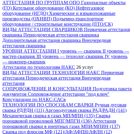
АТТЕСТАЦИЯ ПО ГРУППАМ ОПО
Газоопасные объекты
(ГО)
Котельное оборудование (КО)
Нефтегазовое
оборудование (НГДО)
Химические и взрывопожарные
производства (ОХНВП)
Подъемно-транспортное
оборудование / строительные конструкции (ПТО/СК)
ВИДЫ АТТЕСТАЦИИ СВАРЩИКОВ
Первичная аттестация
сварщика
Периодическая аттестация сварщика
Дополнительная аттестация сварщика
Внеочередная
аттестация сварщика
УРОВНИ АТТЕСТАЦИИ
I уровень — сварщик
II уровень —
мастер-сварщик
III уровень — технолог-сварщик
IV уровень
— инженер-сварщик
Аттестации по технологиям НАКС
26 услуг
ВИДЫ АТТЕСТАЦИИ ТЕХНОЛОГИИ НАКС
Первичная
аттестация
Периодическая аттестация
Внеочередная
аттестация
СОПРОВОЖДЕНИЕ И КОНСУЛЬТАЦИЯ
Подготовка пакета
документов
Сопровождение аттестации "под ключ"
Консультации по НАКС-САСв
ТЕХНОЛОГИИ ПО СПОСОБАМ СВАРКИ
Ручная дуговая
сварка РД/РДН (111)
Аргонодуговая сварка РАД/РАДН (141)
Механическая сварка в газах МП/МПН (135)
Сварка
порошковой проволокой МПГ/МПГН (136)
Аттестация
порошковой сварки в инертных газах МПИ/МПИН (137)
Сварка под флюсом МФ (121)/АФ/АФПН/АФЛН (12)