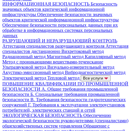
ИНФОРМАЦИОННАЯ БЕЗОПАСНОСТЬ
Безопасность
значимых объектов критической информационной
инфраструктуры
Обеспечение безопасности значимых
объектов критической информационной инфраструктуры
Обеспечение безопасности персональных данных при их
обработке в информационных системах персональных
данных
РАЗРУШАЮЩИЙ И НЕРАЗРУШАЮЩИЙ КОНТРОЛЬ
Аттестация специалистов разрушающего контроля
Аттестация
специалистов дистанционно
Вихретоковый метод
Радиационный метод
Магнитный метод
Капиллярный метод
Метод с проникающими веществами-течеискание
Ультразвуковой метод
Визуально-измерительный метод
Акустико-эмиссионный метод
Вибродиагностический метод
Электрический метод
Тепловой метод
Все услуги
ПОВЫШЕНИЕ КВАЛИФИКАЦИИ ПО ПРОМЫШЛЕННОЙ
БЕЗОПАСНОСТИ
А. Общие требования промышленной
безопасности
Б. Специальные требования промышленной
безопасности
В. Требования безопасности гидротехнических
сооружений
Г. Требования к эксплуатации электроустановок
потребителей, электрических станций и сетей
ЭКОЛОГИЧЕСКАЯ БЕЗОПАСНОСТЬ
Обеспечению
экологической безопасности руководителями (специалистами)
общехозяйственных систем управления
Обращение с