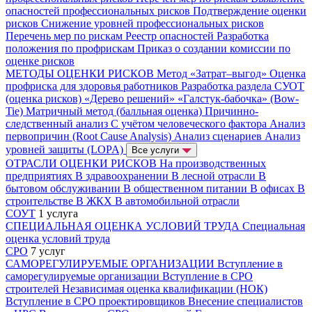
опасностей профессиональных рисков
Подтверждение оценки
рисков
Снижение уровней профессиональных рисков
Перечень мер по рискам
Реестр опасностей
Разработка
положения по профрискам
Приказ о создании комиссии по
оценке рисков
МЕТОДЫ ОЦЕНКИ РИСКОВ
Метод «Затрат–выгод»
Оценка
профриска для здоровья работников
Разработка раздела СУОТ
(оценка рисков)
«Дерево решений»
«Галстук-бабочка» (Bow-
Tie)
Матричный метод (балльная оценка)
Причинно-
следственный анализ
С учётом человеческого фактора
Анализ
первопричин (Root Cause Analysis)
Анализ сценариев
Анализ
уровней защиты (LOPA)
Все услуги
ОТРАСЛИ ОЦЕНКИ РИСКОВ
На производственных
предприятиях
В здравоохранении
В лесной отрасли
В
бытовом обслуживании
В общественном питании
В офисах
В
строительстве
В ЖКХ
В автомобильной отрасли
СОУТ
1 услуга
СПЕЦИАЛЬНАЯ ОЦЕНКА УСЛОВИЙ ТРУДА
Специальная
оценка условий труда
СРО
7 услуг
САМОРЕГУЛИРУЕМЫЕ ОРГАНИЗАЦИИ
Вступление в
саморегулируемые организации
Вступление в СРО
строителей
Независимая оценка квалификации (НОК)
Вступление в СРО проектировщиков
Внесение специалистов