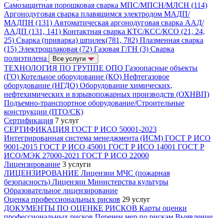
Самозащитная порошковая сварка МПС/МПСН/МЛСН (114)
Аргонодуговая сварка плавящимся электродом МАДП/
МАДПН (131)
Автоматическая аргонодуговая сварка ААД/
ААДП (131, 141)
Контактная сварка КТС/КСС/КСО (21, 24,
25)
Сварка (приварка) шпилек(781, 782)
Плазменная сварка
(15)
Электрошлаковая (72)
Газовая Г/ГН (3)
Сварка
полиэтилена
Все услуги
ТЕХНОЛОГИЯ ПО ГРУППЕ ОПО
Газоопасные объекты
(ГО)
Котельное оборудование (КО)
Нефтегазовое
оборудование (НГДО)
Оборудование химических,
нефтехимических и взрывопожарных производств (ОХНВП)
Подъемно-транспортное оборудование/Строительные
конструкции (ПТО/СК)
Сертификация
7 услуг
СЕРТИФИКАЦИЯ
ГОСТ Р ИСО 50001-2023
Интегрированная система менеджмента (ИСМ)
ГОСТ Р ИСО
9001-2015
ГОСТ Р ИСО 45001
ГОСТ Р ИСО 14001
ГОСТ Р
ИСО/МЭК 27000-2021
ГОСТ Р ИСО 22000
Лицензирование
3 услуги
ЛИЦЕНЗИРОВАНИЕ
Лицензии МЧС (пожарная
безопасность)
Лицензии Министерства культуры
Образовательное лицензирование
Оценка профессиональных рисков
29 услуг
ДОКУМЕНТЫ ПО ОЦЕНКЕ РИСКОВ
Карты оценки
профессиональных рисков
Перечен мер по рискам
Выявление