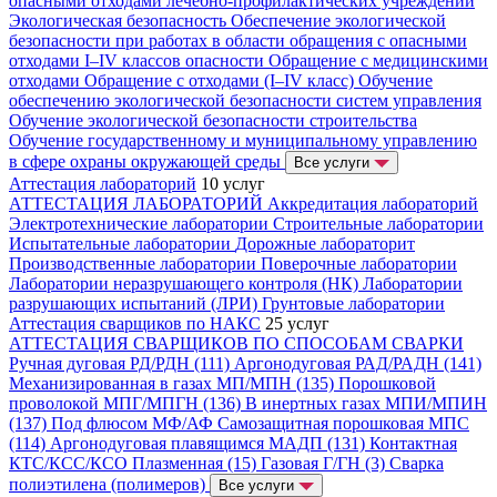
опасными отходами лечебно-профилактических учреждений
Экологическая безопасность
Обеспечение экологической
безопасности при работах в области обращения с опасными
отходами I–IV классов опасности
Обращение с медицинскими
отходами
Обращение с отходами (I–IV класс)
Обучение
обеспечению экологической безопасности систем управления
Обучение экологической безопасности строительства
Обучение государственному и муниципальному управлению
в сфере охраны окружающей среды
Все услуги
Аттестация лабораторий
10 услуг
АТТЕСТАЦИЯ ЛАБОРАТОРИЙ
Аккредитация лабораторий
Электротехнические лаборатории
Строительные лаборатории
Испытательные лаборатории
Дорожные лабораторит
Производственные лаборатории
Поверочные лаборатории
Лаборатории неразрушающего контроля (НК)
Лаборатории
разрушающих испытаний (ЛРИ)
Грунтовые лаборатории
Аттестация сварщиков по НАКС
25 услуг
АТТЕСТАЦИЯ СВАРЩИКОВ ПО СПОСОБАМ СВАРКИ
Ручная дуговая РД/РДН (111)
Аргонодуговая РАД/РАДН (141)
Механизированная в газах МП/МПН (135)
Порошковой
проволокой МПГ/МПГН (136)
В инертных газах МПИ/МПИН
(137)
Под флюсом МФ/АФ
Самозащитная порошковая МПС
(114)
Аргонодуговая плавящимся МАДП (131)
Контактная
КТС/КСС/КСО
Плазменная (15)
Газовая Г/ГН (3)
Сварка
полиэтилена (полимеров)
Все услуги