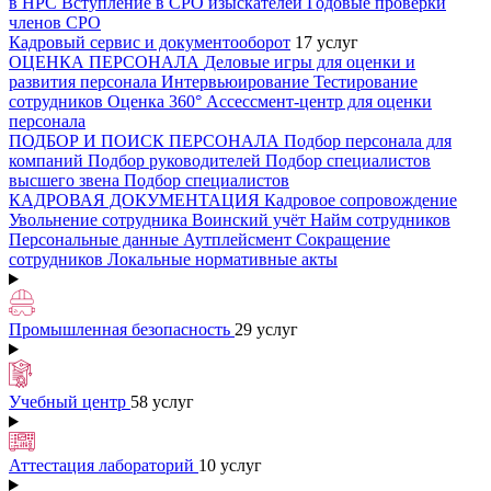
в НРС
Вступление в СРО изыскателей
Годовые проверки
членов СРО
Кадровый сервис и документооборот
17 услуг
ОЦЕНКА ПЕРСОНАЛА
Деловые игры для оценки и
развития персонала
Интервьюирование
Тестирование
сотрудников
Оценка 360°
Ассессмент-центр для оценки
персонала
ПОДБОР И ПОИСК ПЕРСОНАЛА
Подбор персонала для
компаний
Подбор руководителей
Подбор специалистов
высшего звена
Подбор специалистов
КАДРОВАЯ ДОКУМЕНТАЦИЯ
Кадровое сопровождение
Увольнение сотрудника
Воинский учёт
Найм сотрудников
Персональные данные
Аутплейсмент
Сокращение
сотрудников
Локальные нормативные акты
Промышленная безопасность
29 услуг
Учебный центр
58 услуг
Аттестация лабораторий
10 услуг