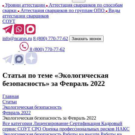
Уровни аттестации
Аттестация сварщиков по способам
сварки
Аттестация сварщиков по группам ОПО
Виды
аттестации сварщиков
СОУТ
info@ncarus.ru
8 (800) 770-77-62
Заказать звонок
8 (800) 770-77-62
Статьи по теме «Экологическая
безопасность» за Февраль 2022
Главная
Статьи
Экологическая безопасность
Февраль 2022
Экологическая безопасность за Февраль 2022
Все категории
Лицензирование
Сертификация
Кадровый
сервис
СОУТ
СРО
Оценка профессиональных рисков
НАКС
Экологическая безопасность
Работы на высоте
Работы на