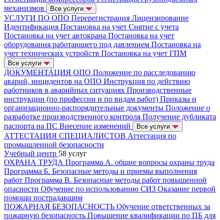
механизмов
Все услуги
УСЛУГИ ПО ОПО
Перерегистрация
Лицензирование
Идентификация
Постановка на учет
Снятие с учета
Постановка на учет автокрана
Постановка на учет
оборудования работающего под давлением
Постановка на
учет технических устройств
Постановка на учет ГПМ
Все услуги
ДОКУМЕНТАЦИЯ ОПО
Положение по расследованию
аварий, инцидентов на ОПО
Инструкция по действию
работников в аварийных ситуациях
Производственные
инструкции (по профессии и по видам работ)
Приказы и
организационно-распорядительные документы
Положение о
разработке производственного контроля
Получение дубликата
паспорта на ПС
Внесение изменений
Все услуги
АТТЕСТАЦИЯ СПЕЦИАЛИСТОВ
Аттестация по
промышленной безопасности
Учебный центр
58 услуг
ОХРАНА ТРУДА
Программа А. общие вопросы охраны труда
Программа Б. Безопасные методы и приемы выполнения
работ
Программа В. Безопасные методы работ повышенной
опасности
Обучение по использованию СИЗ
Оказание первой
помощи пострадавшим
ПОЖАРНАЯ БЕЗОПАСНОСТЬ
Обучение ответственных за
пожарную безопасность
Повышение квалификации по ПБ для