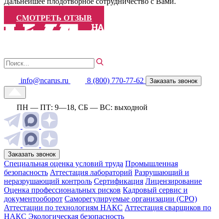
Дальнейшее плодотворное сотрудничество с Вами.
СМОТРЕТЬ ОТЗЫВ
info@ncarus.ru
8 (800) 770-77-62
Заказать звонок
ПН — ПТ: 9—18, СБ — ВС: выходной
Заказать звонок
Специальная оценка условий труда
Промышленная
безопасность
Аттестация лабораторий
Разрушающий и
неразрушающий контроль
Сертификация
Лицензирование
Оценка профессиональных рисков
Кадровый сервис и
документооборот
Cаморегулируемые организации (СРО)
Аттестации по технологиям НАКС
Аттестация сварщиков по
НАКС
Экологическая безопасность