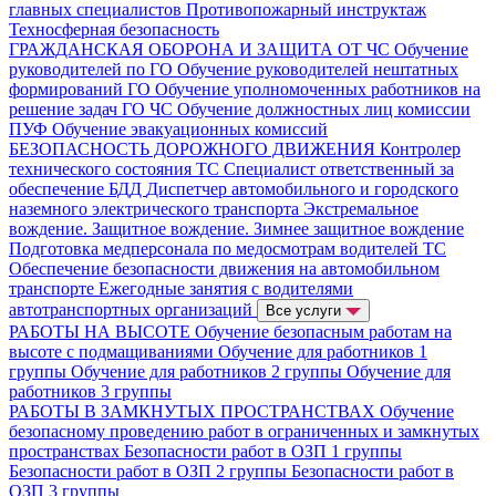
главных специалистов
Противопожарный инструктаж
Техносферная безопасность
ГРАЖДАНСКАЯ ОБОРОНА И ЗАЩИТА ОТ ЧС
Обучение
руководителей по ГО
Обучение руководителей нештатных
формирований ГО
Обучение уполномоченных работников на
решение задач ГО ЧС
Обучение должностных лиц комиссии
ПУФ
Обучение эвакуационных комиссий
БЕЗОПАСНОСТЬ ДОРОЖНОГО ДВИЖЕНИЯ
Контролер
технического состояния ТС
Специалист ответственный за
обеспечение БДД
Диспетчер автомобильного и городского
наземного электрического транспорта
Экстремальное
вождение. Защитное вождение. Зимнее защитное вождение
Подготовка медперсонала по медосмотрам водителей ТС
Обеспечение безопасности движения на автомобильном
транспорте
Ежегодные занятия с водителями
автотранспортных организаций
Все услуги
РАБОТЫ НА ВЫСОТЕ
Обучение безопасным работам на
высоте с подмащиваниями
Обучение для работников 1
группы
Обучение для работников 2 группы
Обучение для
работников 3 группы
РАБОТЫ В ЗАМКНУТЫХ ПРОСТРАНСТВАХ
Обучение
безопасному проведению работ в ограниченных и замкнутых
пространствах
Безопасности работ в ОЗП 1 группы
Безопасности работ в ОЗП 2 группы
Безопасности работ в
ОЗП 3 группы