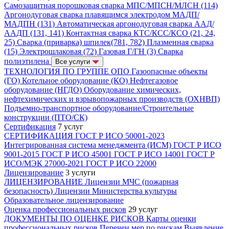
Самозащитная порошковая сварка МПС/МПСН/МЛСН (114)
Аргонодуговая сварка плавящимся электродом МАДП/
МАДПН (131)
Автоматическая аргонодуговая сварка ААД/
ААДП (131, 141)
Контактная сварка КТС/КСС/КСО (21, 24,
25)
Сварка (приварка) шпилек(781, 782)
Плазменная сварка
(15)
Электрошлаковая (72)
Газовая Г/ГН (3)
Сварка
полиэтилена
Все услуги
ТЕХНОЛОГИЯ ПО ГРУППЕ ОПО
Газоопасные объекты
(ГО)
Котельное оборудование (КО)
Нефтегазовое
оборудование (НГДО)
Оборудование химических,
нефтехимических и взрывопожарных производств (ОХНВП)
Подъемно-транспортное оборудование/Строительные
конструкции (ПТО/СК)
Сертификация
7 услуг
СЕРТИФИКАЦИЯ
ГОСТ Р ИСО 50001-2023
Интегрированная система менеджмента (ИСМ)
ГОСТ Р ИСО
9001-2015
ГОСТ Р ИСО 45001
ГОСТ Р ИСО 14001
ГОСТ Р
ИСО/МЭК 27000-2021
ГОСТ Р ИСО 22000
Лицензирование
3 услуги
ЛИЦЕНЗИРОВАНИЕ
Лицензии МЧС (пожарная
безопасность)
Лицензии Министерства культуры
Образовательное лицензирование
Оценка профессиональных рисков
29 услуг
ДОКУМЕНТЫ ПО ОЦЕНКЕ РИСКОВ
Карты оценки
профессиональных рисков
Перечен мер по рискам
Выявление