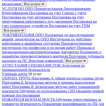
механизмов
Все услуги
УСЛУГИ ПО ОПО
Перерегистрация
Лицензирование
Идентификация
Постановка на учет
Снятие с учета
Постановка на учет автокрана
Постановка на учет
оборудования работающего под давлением
Постановка на
учет технических устройств
Постановка на учет ГПМ
Все услуги
ДОКУМЕНТАЦИЯ ОПО
Положение по расследованию
аварий, инцидентов на ОПО
Инструкция по действию
работников в аварийных ситуациях
Производственные
инструкции (по профессии и по видам работ)
Приказы и
организационно-распорядительные документы
Положение о
разработке производственного контроля
Получение дубликата
паспорта на ПС
Внесение изменений
Все услуги
АТТЕСТАЦИЯ СПЕЦИАЛИСТОВ
Аттестация по
промышленной безопасности
Учебный центр
58 услуг
ОХРАНА ТРУДА
Программа А. общие вопросы охраны труда
Программа Б. Безопасные методы и приемы выполнения
работ
Программа В. Безопасные методы работ повышенной
опасности
Обучение по использованию СИЗ
Оказание первой
помощи пострадавшим
ПОЖАРНАЯ БЕЗОПАСНОСТЬ
Обучение ответственных за
пожарную безопасность
Повышение квалификации по ПБ для