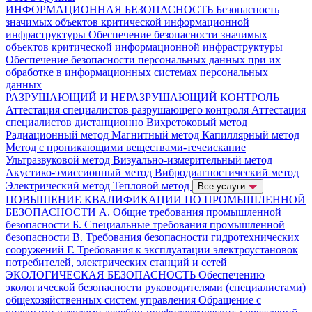
ИНФОРМАЦИОННАЯ БЕЗОПАСНОСТЬ
Безопасность
значимых объектов критической информационной
инфраструктуры
Обеспечение безопасности значимых
объектов критической информационной инфраструктуры
Обеспечение безопасности персональных данных при их
обработке в информационных системах персональных
данных
РАЗРУШАЮЩИЙ И НЕРАЗРУШАЮЩИЙ КОНТРОЛЬ
Аттестация специалистов разрушающего контроля
Аттестация
специалистов дистанционно
Вихретоковый метод
Радиационный метод
Магнитный метод
Капиллярный метод
Метод с проникающими веществами-течеискание
Ультразвуковой метод
Визуально-измерительный метод
Акустико-эмиссионный метод
Вибродиагностический метод
Электрический метод
Тепловой метод
Все услуги
ПОВЫШЕНИЕ КВАЛИФИКАЦИИ ПО ПРОМЫШЛЕННОЙ
БЕЗОПАСНОСТИ
А. Общие требования промышленной
безопасности
Б. Специальные требования промышленной
безопасности
В. Требования безопасности гидротехнических
сооружений
Г. Требования к эксплуатации электроустановок
потребителей, электрических станций и сетей
ЭКОЛОГИЧЕСКАЯ БЕЗОПАСНОСТЬ
Обеспечению
экологической безопасности руководителями (специалистами)
общехозяйственных систем управления
Обращение с