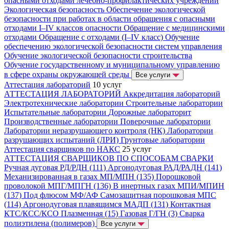
опасными отходами лечебно-профилактических учреждений
Экологическая безопасность
Обеспечение экологической
безопасности при работах в области обращения с опасными
отходами I–IV классов опасности
Обращение с медицинскими
отходами
Обращение с отходами (I–IV класс)
Обучение
обеспечению экологической безопасности систем управления
Обучение экологической безопасности строительства
Обучение государственному и муниципальному управлению
в сфере охраны окружающей среды
Все услуги
Аттестация лабораторий
10 услуг
АТТЕСТАЦИЯ ЛАБОРАТОРИЙ
Аккредитация лабораторий
Электротехнические лаборатории
Строительные лаборатории
Испытательные лаборатории
Дорожные лабораторит
Производственные лаборатории
Поверочные лаборатории
Лаборатории неразрушающего контроля (НК)
Лаборатории
разрушающих испытаний (ЛРИ)
Грунтовые лаборатории
Аттестация сварщиков по НАКС
25 услуг
АТТЕСТАЦИЯ СВАРЩИКОВ ПО СПОСОБАМ СВАРКИ
Ручная дуговая РД/РДН (111)
Аргонодуговая РАД/РАДН (141)
Механизированная в газах МП/МПН (135)
Порошковой
проволокой МПГ/МПГН (136)
В инертных газах МПИ/МПИН
(137)
Под флюсом МФ/АФ
Самозащитная порошковая МПС
(114)
Аргонодуговая плавящимся МАДП (131)
Контактная
КТС/КСС/КСО
Плазменная (15)
Газовая Г/ГН (3)
Сварка
полиэтилена (полимеров)
Все услуги