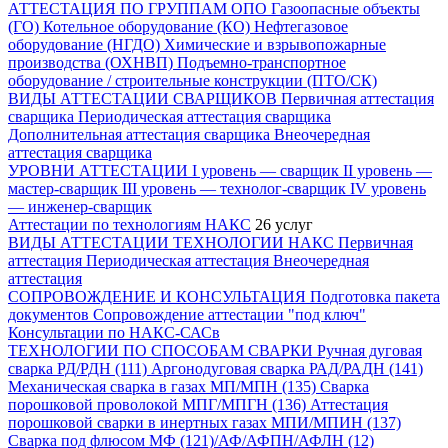
АТТЕСТАЦИЯ ПО ГРУППАМ ОПО
Газоопасные объекты
(ГО)
Котельное оборудование (КО)
Нефтегазовое
оборудование (НГДО)
Химические и взрывопожарные
производства (ОХНВП)
Подъемно-транспортное
оборудование / строительные конструкции (ПТО/СК)
ВИДЫ АТТЕСТАЦИИ СВАРЩИКОВ
Первичная аттестация
сварщика
Периодическая аттестация сварщика
Дополнительная аттестация сварщика
Внеочередная
аттестация сварщика
УРОВНИ АТТЕСТАЦИИ
I уровень — сварщик
II уровень —
мастер-сварщик
III уровень — технолог-сварщик
IV уровень
— инженер-сварщик
Аттестации по технологиям НАКС
26 услуг
ВИДЫ АТТЕСТАЦИИ ТЕХНОЛОГИИ НАКС
Первичная
аттестация
Периодическая аттестация
Внеочередная
аттестация
СОПРОВОЖДЕНИЕ И КОНСУЛЬТАЦИЯ
Подготовка пакета
документов
Сопровождение аттестации "под ключ"
Консультации по НАКС-САСв
ТЕХНОЛОГИИ ПО СПОСОБАМ СВАРКИ
Ручная дуговая
сварка РД/РДН (111)
Аргонодуговая сварка РАД/РАДН (141)
Механическая сварка в газах МП/МПН (135)
Сварка
порошковой проволокой МПГ/МПГН (136)
Аттестация
порошковой сварки в инертных газах МПИ/МПИН (137)
Сварка под флюсом МФ (121)/АФ/АФПН/АФЛН (12)