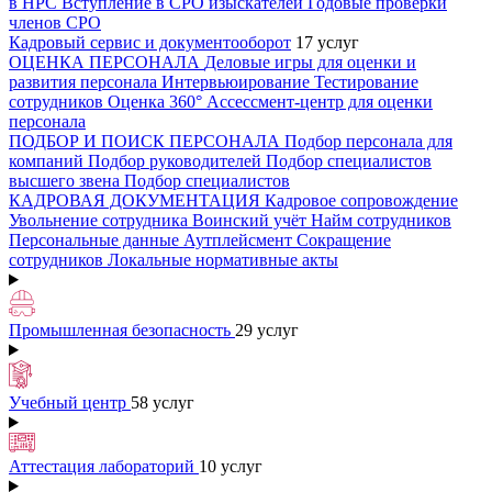
в НРС
Вступление в СРО изыскателей
Годовые проверки
членов СРО
Кадровый сервис и документооборот
17 услуг
ОЦЕНКА ПЕРСОНАЛА
Деловые игры для оценки и
развития персонала
Интервьюирование
Тестирование
сотрудников
Оценка 360°
Ассессмент-центр для оценки
персонала
ПОДБОР И ПОИСК ПЕРСОНАЛА
Подбор персонала для
компаний
Подбор руководителей
Подбор специалистов
высшего звена
Подбор специалистов
КАДРОВАЯ ДОКУМЕНТАЦИЯ
Кадровое сопровождение
Увольнение сотрудника
Воинский учёт
Найм сотрудников
Персональные данные
Аутплейсмент
Сокращение
сотрудников
Локальные нормативные акты
Промышленная безопасность
29 услуг
Учебный центр
58 услуг
Аттестация лабораторий
10 услуг