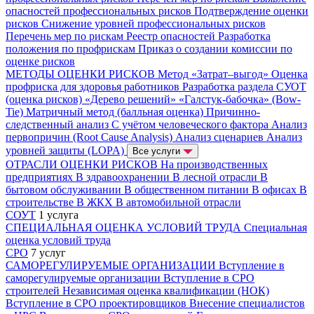
опасностей профессиональных рисков
Подтверждение оценки
рисков
Снижение уровней профессиональных рисков
Перечень мер по рискам
Реестр опасностей
Разработка
положения по профрискам
Приказ о создании комиссии по
оценке рисков
МЕТОДЫ ОЦЕНКИ РИСКОВ
Метод «Затрат–выгод»
Оценка
профриска для здоровья работников
Разработка раздела СУОТ
(оценка рисков)
«Дерево решений»
«Галстук-бабочка» (Bow-
Tie)
Матричный метод (балльная оценка)
Причинно-
следственный анализ
С учётом человеческого фактора
Анализ
первопричин (Root Cause Analysis)
Анализ сценариев
Анализ
уровней защиты (LOPA)
Все услуги
ОТРАСЛИ ОЦЕНКИ РИСКОВ
На производственных
предприятиях
В здравоохранении
В лесной отрасли
В
бытовом обслуживании
В общественном питании
В офисах
В
строительстве
В ЖКХ
В автомобильной отрасли
СОУТ
1 услуга
СПЕЦИАЛЬНАЯ ОЦЕНКА УСЛОВИЙ ТРУДА
Специальная
оценка условий труда
СРО
7 услуг
САМОРЕГУЛИРУЕМЫЕ ОРГАНИЗАЦИИ
Вступление в
саморегулируемые организации
Вступление в СРО
строителей
Независимая оценка квалификации (НОК)
Вступление в СРО проектировщиков
Внесение специалистов