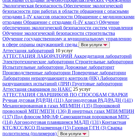
опасными отходами лечебно-профилактических учреждений
Экологическая безопасность
Обеспечение экологической
безопасности при работах в области обращения с опасными
отходами I–IV классов опасности
Обращение с медицинскими
отходами
Обращение с отходами (I–IV класс)
Обучение
обеспечению экологической безопасности систем управления
Обучение экологической безопасности строительства
Обучение государственному и муниципальному управлению
в сфере охраны окружающей среды
Все услуги
Аттестация лабораторий
10 услуг
АТТЕСТАЦИЯ ЛАБОРАТОРИЙ
Аккредитация лабораторий
Электротехнические лаборатории
Строительные лаборатории
Испытательные лаборатории
Дорожные лабораторит
Производственные лаборатории
Поверочные лаборатории
Лаборатории неразрушающего контроля (НК)
Лаборатории
разрушающих испытаний (ЛРИ)
Грунтовые лаборатории
Аттестация сварщиков по НАКС
25 услуг
АТТЕСТАЦИЯ СВАРЩИКОВ ПО СПОСОБАМ СВАРКИ
Ручная дуговая РД/РДН (111)
Аргонодуговая РАД/РАДН (141)
Механизированная в газах МП/МПН (135)
Порошковой
проволокой МПГ/МПГН (136)
В инертных газах МПИ/МПИН
(137)
Под флюсом МФ/АФ
Самозащитная порошковая МПС
(114)
Аргонодуговая плавящимся МАДП (131)
Контактная
КТС/КСС/КСО
Плазменная (15)
Газовая Г/ГН (3)
Сварка
полиэтилена (полимеров)
Все услуги