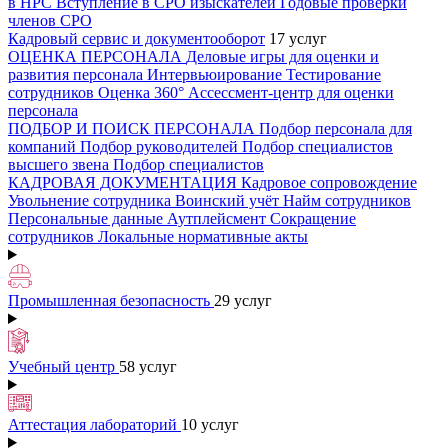
в НРС
Вступление в СРО изыскателей
Годовые проверки
членов СРО
Кадровый сервис и документооборот
17 услуг
ОЦЕНКА ПЕРСОНАЛА
Деловые игры для оценки и
развития персонала
Интервьюирование
Тестирование
сотрудников
Оценка 360°
Ассессмент-центр для оценки
персонала
ПОДБОР И ПОИСК ПЕРСОНАЛА
Подбор персонала для
компаний
Подбор руководителей
Подбор специалистов
высшего звена
Подбор специалистов
КАДРОВАЯ ДОКУМЕНТАЦИЯ
Кадровое сопровождение
Увольнение сотрудника
Воинский учёт
Найм сотрудников
Персональные данные
Аутплейсмент
Сокращение
сотрудников
Локальные нормативные акты
Промышленная безопасность
29 услуг
Учебный центр
58 услуг
Аттестация лабораторий
10 услуг