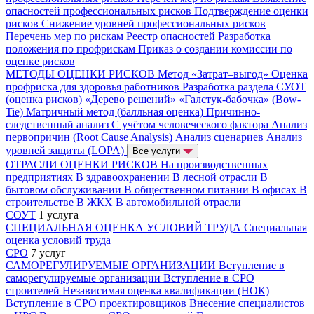
опасностей профессиональных рисков
Подтверждение оценки
рисков
Снижение уровней профессиональных рисков
Перечень мер по рискам
Реестр опасностей
Разработка
положения по профрискам
Приказ о создании комиссии по
оценке рисков
МЕТОДЫ ОЦЕНКИ РИСКОВ
Метод «Затрат–выгод»
Оценка
профриска для здоровья работников
Разработка раздела СУОТ
(оценка рисков)
«Дерево решений»
«Галстук-бабочка» (Bow-
Tie)
Матричный метод (балльная оценка)
Причинно-
следственный анализ
С учётом человеческого фактора
Анализ
первопричин (Root Cause Analysis)
Анализ сценариев
Анализ
уровней защиты (LOPA)
Все услуги
ОТРАСЛИ ОЦЕНКИ РИСКОВ
На производственных
предприятиях
В здравоохранении
В лесной отрасли
В
бытовом обслуживании
В общественном питании
В офисах
В
строительстве
В ЖКХ
В автомобильной отрасли
СОУТ
1 услуга
СПЕЦИАЛЬНАЯ ОЦЕНКА УСЛОВИЙ ТРУДА
Специальная
оценка условий труда
СРО
7 услуг
САМОРЕГУЛИРУЕМЫЕ ОРГАНИЗАЦИИ
Вступление в
саморегулируемые организации
Вступление в СРО
строителей
Независимая оценка квалификации (НОК)
Вступление в СРО проектировщиков
Внесение специалистов