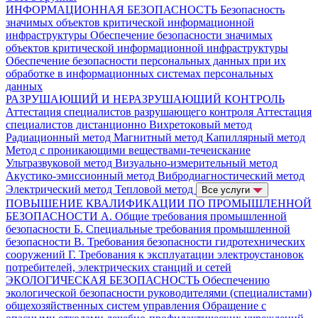
ИНФОРМАЦИОННАЯ БЕЗОПАСНОСТЬ
Безопасность
значимых объектов критической информационной
инфраструктуры
Обеспечение безопасности значимых
объектов критической информационной инфраструктуры
Обеспечение безопасности персональных данных при их
обработке в информационных системах персональных
данных
РАЗРУШАЮЩИЙ И НЕРАЗРУШАЮЩИЙ КОНТРОЛЬ
Аттестация специалистов разрушающего контроля
Аттестация
специалистов дистанционно
Вихретоковый метод
Радиационный метод
Магнитный метод
Капиллярный метод
Метод с проникающими веществами-течеискание
Ультразвуковой метод
Визуально-измерительный метод
Акустико-эмиссионный метод
Вибродиагностический метод
Электрический метод
Тепловой метод
Все услуги
ПОВЫШЕНИЕ КВАЛИФИКАЦИИ ПО ПРОМЫШЛЕННОЙ
БЕЗОПАСНОСТИ
А. Общие требования промышленной
безопасности
Б. Специальные требования промышленной
безопасности
В. Требования безопасности гидротехнических
сооружений
Г. Требования к эксплуатации электроустановок
потребителей, электрических станций и сетей
ЭКОЛОГИЧЕСКАЯ БЕЗОПАСНОСТЬ
Обеспечению
экологической безопасности руководителями (специалистами)
общехозяйственных систем управления
Обращение с