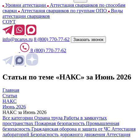
Уровни аттестации
Аттестация сварщиков по способам
сварки
Аттестация сварщиков по группам ОПО
Виды
аттестации сварщиков
СОУТ
info@ncarus.ru
8 (800) 770-77-62
Заказать звонок
8 (800) 770-77-62
Статьи по теме «НАКС» за Июнь 2026
Главная
Статьи
НАКС
Июнь 2026
НАКС за Июнь 2026
Все категории
Охрана труда
Работы в замкнутых
пространствах
Пожарная безопасность
Промышленная
безопасность
Гражданская оборона и защита от ЧС
Аттестация
лабораторий
Безопасность дорожного движения
Аттестация