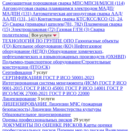
Самозащитная порошковая сварка МПС/МПСН/МЛСН (114)
Аргонодуговая сварка плавящимся электродом МАДП/
МАДПН (131)
Автоматическая аргонодуговая сварка ААД/
ААДП (131, 141)
Контактная сварка КТС/КСС/КСО (21, 24,
25)
Сварка (приварка) шпилек(781, 782)
Плазменная сварка
(15)
Электрошлаковая (72)
Газовая Г/ГН (3)
Сварка
полиэтилена
Все услуги
ТЕХНОЛОГИЯ ПО ГРУППЕ ОПО
Газоопасные объекты
(ГО)
Котельное оборудование (КО)
Нефтегазовое
оборудование (НГДО)
Оборудование химических,
нефтехимических и взрывопожарных производств (ОХНВП)
Подъемно-транспортное оборудование/Строительные
конструкции (ПТО/СК)
Сертификация
7 услуг
СЕРТИФИКАЦИЯ
ГОСТ Р ИСО 50001-2023
Интегрированная система менеджмента (ИСМ)
ГОСТ Р ИСО
9001-2015
ГОСТ Р ИСО 45001
ГОСТ Р ИСО 14001
ГОСТ Р
ИСО/МЭК 27000-2021
ГОСТ Р ИСО 22000
Лицензирование
3 услуги
ЛИЦЕНЗИРОВАНИЕ
Лицензии МЧС (пожарная
безопасность)
Лицензии Министерства культуры
Образовательное лицензирование
Оценка профессиональных рисков
29 услуг
ДОКУМЕНТЫ ПО ОЦЕНКЕ РИСКОВ
Карты оценки
профессиональных рисков
Перечен мер по рискам
Выявление