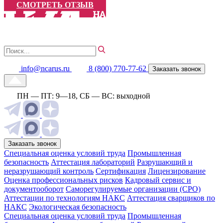
СМОТРЕТЬ ОТЗЫВ
info@ncarus.ru
8 (800) 770-77-62
Заказать звонок
ПН — ПТ: 9—18, СБ — ВС: выходной
Заказать звонок
Специальная оценка условий труда
Промышленная
безопасность
Аттестация лабораторий
Разрушающий и
неразрушающий контроль
Сертификация
Лицензирование
Оценка профессиональных рисков
Кадровый сервис и
документооборот
Cаморегулируемые организации (СРО)
Аттестации по технологиям НАКС
Аттестация сварщиков по
НАКС
Экологическая безопасность
Специальная оценка условий труда
Промышленная