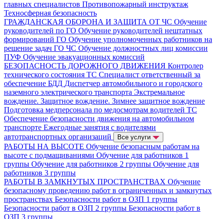
главных специалистов
Противопожарный инструктаж
Техносферная безопасность
ГРАЖДАНСКАЯ ОБОРОНА И ЗАЩИТА ОТ ЧС
Обучение
руководителей по ГО
Обучение руководителей нештатных
формирований ГО
Обучение уполномоченных работников на
решение задач ГО ЧС
Обучение должностных лиц комиссии
ПУФ
Обучение эвакуационных комиссий
БЕЗОПАСНОСТЬ ДОРОЖНОГО ДВИЖЕНИЯ
Контролер
технического состояния ТС
Специалист ответственный за
обеспечение БДД
Диспетчер автомобильного и городского
наземного электрического транспорта
Экстремальное
вождение. Защитное вождение. Зимнее защитное вождение
Подготовка медперсонала по медосмотрам водителей ТС
Обеспечение безопасности движения на автомобильном
транспорте
Ежегодные занятия с водителями
автотранспортных организаций
Все услуги
РАБОТЫ НА ВЫСОТЕ
Обучение безопасным работам на
высоте с подмащиваниями
Обучение для работников 1
группы
Обучение для работников 2 группы
Обучение для
работников 3 группы
РАБОТЫ В ЗАМКНУТЫХ ПРОСТРАНСТВАХ
Обучение
безопасному проведению работ в ограниченных и замкнутых
пространствах
Безопасности работ в ОЗП 1 группы
Безопасности работ в ОЗП 2 группы
Безопасности работ в
ОЗП 3 группы