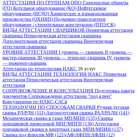
АТТЕСТАЦИЯ ПО ГРУППАМ ОПО
Газоопасные объекты
(ГО)
Котельное оборудование (КО)
Нефтегазовое
оборудование (НГДО)
Химические и взрывопожарные
производства (ОХНВП)
Подъемно-транспортное
оборудование / строительные конструкции (ПТО/СК)
ВИДЫ АТТЕСТАЦИИ СВАРЩИКОВ
Первичная аттестация
сварщика
Периодическая аттестация сварщика
Дополнительная аттестация сварщика
Внеочередная
аттестация сварщика
УРОВНИ АТТЕСТАЦИИ
I уровень — сварщик
II уровень —
мастер-сварщик
III уровень — технолог-сварщик
IV уровень
— инженер-сварщик
Аттестации по технологиям НАКС
26 услуг
ВИДЫ АТТЕСТАЦИИ ТЕХНОЛОГИИ НАКС
Первичная
аттестация
Периодическая аттестация
Внеочередная
аттестация
СОПРОВОЖДЕНИЕ И КОНСУЛЬТАЦИЯ
Подготовка пакета
документов
Сопровождение аттестации "под ключ"
Консультации по НАКС-САСв
ТЕХНОЛОГИИ ПО СПОСОБАМ СВАРКИ
Ручная дуговая
сварка РД/РДН (111)
Аргонодуговая сварка РАД/РАДН (141)
Механическая сварка в газах МП/МПН (135)
Сварка
порошковой проволокой МПГ/МПГН (136)
Аттестация
порошковой сварки в инертных газах МПИ/МПИН (137)
Сварка под флюсом МФ (121)/АФ/АФПН/АФЛН (12)