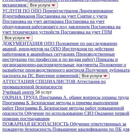
механизмов
Все услуги
УСЛУГИ ПО ОПО
Перерегистрация
Лицензирование
Идентификация
Постановка на учет
Снятие с учета
Постановка на учет автокрана
Постановка на учет
оборудования работающего под давлением
Постановка на
учет технических устройств
Постановка на учет ГПМ
Все услуги
ДОКУМЕНТАЦИЯ ОПО
Положение по расследованию
аварий, инцидентов на ОПО
Инструкция по действию
работников в аварийных ситуациях
Производственные
инструкции (по профессии и по видам работ)
Приказы и
организационно-распорядительные документы
Положение о
разработке производственного контроля
Получение дубликата
паспорта на ПС
Внесение изменений
Все услуги
АТТЕСТАЦИЯ СПЕЦИАЛИСТОВ
Аттестация по
промышленной безопасности
Учебный центр
58 услуг
ОХРАНА ТРУДА
Программа А. общие вопросы охраны труда
Программа Б. Безопасные методы и приемы выполнения
работ
Программа В. Безопасные методы работ повышенной
опасности
Обучение по использованию СИЗ
Оказание первой
помощи пострадавшим
ПОЖАРНАЯ БЕЗОПАСНОСТЬ
Обучение ответственных за
пожарную безопасность
Повышение квалификации по ПБ для