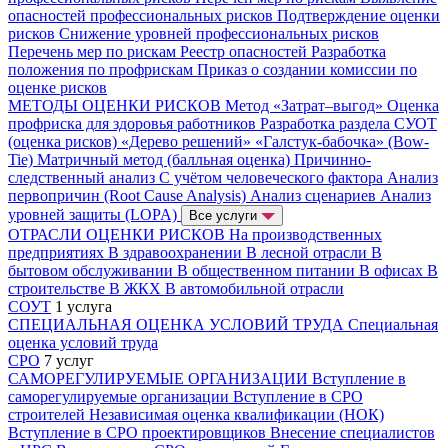
опасностей профессиональных рисков
Подтверждение оценки
рисков
Снижение уровней профессиональных рисков
Перечень мер по рискам
Реестр опасностей
Разработка
положения по профрискам
Приказ о создании комиссии по
оценке рисков
МЕТОДЫ ОЦЕНКИ РИСКОВ
Метод «Затрат–выгод»
Оценка
профриска для здоровья работников
Разработка раздела СУОТ
(оценка рисков)
«Дерево решений»
«Галстук-бабочка» (Bow-
Tie)
Матричный метод (балльная оценка)
Причинно-
следственный анализ
С учётом человеческого фактора
Анализ
первопричин (Root Cause Analysis)
Анализ сценариев
Анализ
уровней защиты (LOPA)
Все услуги
ОТРАСЛИ ОЦЕНКИ РИСКОВ
На производственных
предприятиях
В здравоохранении
В лесной отрасли
В
бытовом обслуживании
В общественном питании
В офисах
В
строительстве
В ЖКХ
В автомобильной отрасли
СОУТ
1 услуга
СПЕЦИАЛЬНАЯ ОЦЕНКА УСЛОВИЙ ТРУДА
Специальная
оценка условий труда
СРО
7 услуг
САМОРЕГУЛИРУЕМЫЕ ОРГАНИЗАЦИИ
Вступление в
саморегулируемые организации
Вступление в СРО
строителей
Независимая оценка квалификации (НОК)
Вступление в СРО проектировщиков
Внесение специалистов