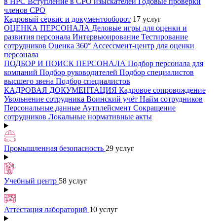
в НРС
Вступление в СРО изыскателей
Годовые проверки
членов СРО
Кадровый сервис и документооборот
17 услуг
ОЦЕНКА ПЕРСОНАЛА
Деловые игры для оценки и
развития персонала
Интервьюирование
Тестирование
сотрудников
Оценка 360°
Ассессмент-центр для оценки
персонала
ПОДБОР И ПОИСК ПЕРСОНАЛА
Подбор персонала для
компаний
Подбор руководителей
Подбор специалистов
высшего звена
Подбор специалистов
КАДРОВАЯ ДОКУМЕНТАЦИЯ
Кадровое сопровождение
Увольнение сотрудника
Воинский учёт
Найм сотрудников
Персональные данные
Аутплейсмент
Сокращение
сотрудников
Локальные нормативные акты
Промышленная безопасность
29 услуг
Учебный центр
58 услуг
Аттестация лабораторий
10 услуг