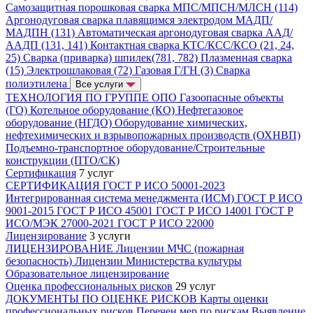
Самозащитная порошковая сварка МПС/МПСН/МЛСН (114)
Аргонодуговая сварка плавящимся электродом МАДП/
МАДПН (131)
Автоматическая аргонодуговая сварка ААД/
ААДП (131, 141)
Контактная сварка КТС/КСС/КСО (21, 24,
25)
Сварка (приварка) шпилек(781, 782)
Плазменная сварка
(15)
Электрошлаковая (72)
Газовая Г/ГН (3)
Сварка
полиэтилена
Все услуги
ТЕХНОЛОГИЯ ПО ГРУППЕ ОПО
Газоопасные объекты
(ГО)
Котельное оборудование (КО)
Нефтегазовое
оборудование (НГДО)
Оборудование химических,
нефтехимических и взрывопожарных производств (ОХНВП)
Подъемно-транспортное оборудование/Строительные
конструкции (ПТО/СК)
Сертификация
7 услуг
СЕРТИФИКАЦИЯ
ГОСТ Р ИСО 50001-2023
Интегрированная система менеджмента (ИСМ)
ГОСТ Р ИСО
9001-2015
ГОСТ Р ИСО 45001
ГОСТ Р ИСО 14001
ГОСТ Р
ИСО/МЭК 27000-2021
ГОСТ Р ИСО 22000
Лицензирование
3 услуги
ЛИЦЕНЗИРОВАНИЕ
Лицензии МЧС (пожарная
безопасность)
Лицензии Министерства культуры
Образовательное лицензирование
Оценка профессиональных рисков
29 услуг
ДОКУМЕНТЫ ПО ОЦЕНКЕ РИСКОВ
Карты оценки
профессиональных рисков
Перечен мер по рискам
Выявление