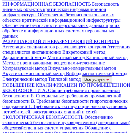
ИНФОРМАЦИОННАЯ БЕЗОПАСНОСТЬ
Безопасность
значимых объектов критической информационной
инфраструктуры
Обеспечение безопасности значимых
объектов критической информационной инфраструктуры
Обеспечение безопасности персональных данных при их
обработке в информационных системах персональных
данных
РАЗРУШАЮЩИЙ И НЕРАЗРУШАЮЩИЙ КОНТРОЛЬ
Аттестация специалистов разрушающего контроля
Аттестация
специалистов дистанционно
Вихретоковый метод
Радиационный метод
Магнитный метод
Капиллярный метод
Метод с проникающими веществами-течеискание
Ультразвуковой метод
Визуально-измерительный метод
Акустико-эмиссионный метод
Вибродиагностический метод
Электрический метод
Тепловой метод
Все услуги
ПОВЫШЕНИЕ КВАЛИФИКАЦИИ ПО ПРОМЫШЛЕННОЙ
БЕЗОПАСНОСТИ
А. Общие требования промышленной
безопасности
Б. Специальные требования промышленной
безопасности
В. Требования безопасности гидротехнических
сооружений
Г. Требования к эксплуатации электроустановок
потребителей, электрических станций и сетей
ЭКОЛОГИЧЕСКАЯ БЕЗОПАСНОСТЬ
Обеспечению
экологической безопасности руководителями (специалистами)
общехозяйственных систем управления
Обращение с