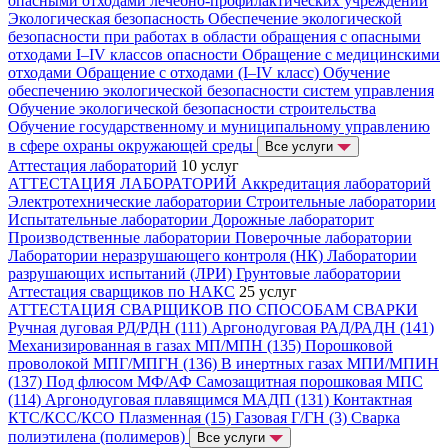
опасными отходами лечебно-профилактических учреждений
Экологическая безопасность
Обеспечение экологической
безопасности при работах в области обращения с опасными
отходами I–IV классов опасности
Обращение с медицинскими
отходами
Обращение с отходами (I–IV класс)
Обучение
обеспечению экологической безопасности систем управления
Обучение экологической безопасности строительства
Обучение государственному и муниципальному управлению
в сфере охраны окружающей среды
Все услуги
Аттестация лабораторий
10 услуг
АТТЕСТАЦИЯ ЛАБОРАТОРИЙ
Аккредитация лабораторий
Электротехнические лаборатории
Строительные лаборатории
Испытательные лаборатории
Дорожные лабораторит
Производственные лаборатории
Поверочные лаборатории
Лаборатории неразрушающего контроля (НК)
Лаборатории
разрушающих испытаний (ЛРИ)
Грунтовые лаборатории
Аттестация сварщиков по НАКС
25 услуг
АТТЕСТАЦИЯ СВАРЩИКОВ ПО СПОСОБАМ СВАРКИ
Ручная дуговая РД/РДН (111)
Аргонодуговая РАД/РАДН (141)
Механизированная в газах МП/МПН (135)
Порошковой
проволокой МПГ/МПГН (136)
В инертных газах МПИ/МПИН
(137)
Под флюсом МФ/АФ
Самозащитная порошковая МПС
(114)
Аргонодуговая плавящимся МАДП (131)
Контактная
КТС/КСС/КСО
Плазменная (15)
Газовая Г/ГН (3)
Сварка
полиэтилена (полимеров)
Все услуги