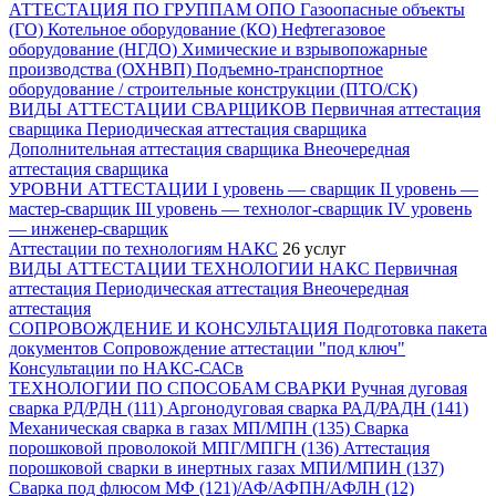
АТТЕСТАЦИЯ ПО ГРУППАМ ОПО
Газоопасные объекты
(ГО)
Котельное оборудование (КО)
Нефтегазовое
оборудование (НГДО)
Химические и взрывопожарные
производства (ОХНВП)
Подъемно-транспортное
оборудование / строительные конструкции (ПТО/СК)
ВИДЫ АТТЕСТАЦИИ СВАРЩИКОВ
Первичная аттестация
сварщика
Периодическая аттестация сварщика
Дополнительная аттестация сварщика
Внеочередная
аттестация сварщика
УРОВНИ АТТЕСТАЦИИ
I уровень — сварщик
II уровень —
мастер-сварщик
III уровень — технолог-сварщик
IV уровень
— инженер-сварщик
Аттестации по технологиям НАКС
26 услуг
ВИДЫ АТТЕСТАЦИИ ТЕХНОЛОГИИ НАКС
Первичная
аттестация
Периодическая аттестация
Внеочередная
аттестация
СОПРОВОЖДЕНИЕ И КОНСУЛЬТАЦИЯ
Подготовка пакета
документов
Сопровождение аттестации "под ключ"
Консультации по НАКС-САСв
ТЕХНОЛОГИИ ПО СПОСОБАМ СВАРКИ
Ручная дуговая
сварка РД/РДН (111)
Аргонодуговая сварка РАД/РАДН (141)
Механическая сварка в газах МП/МПН (135)
Сварка
порошковой проволокой МПГ/МПГН (136)
Аттестация
порошковой сварки в инертных газах МПИ/МПИН (137)
Сварка под флюсом МФ (121)/АФ/АФПН/АФЛН (12)