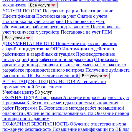
механизмов
Все услуги
УСЛУГИ ПО ОПО
Перерегистрация
Лицензирование
Идентификация
Постановка на учет
Снятие с учета
Постановка на учет автокрана
Постановка на учет
оборудования работающего под давлением
Постановка на
учет технических устройств
Постановка на учет ГПМ
Все услуги
ДОКУМЕНТАЦИЯ ОПО
Положение по расследованию
аварий, инцидентов на ОПО
Инструкция по действию
работников в аварийных ситуациях
Производственные
инструкции (по профессии и по видам работ)
Приказы и
организационно-распорядительные документы
Положение о
разработке производственного контроля
Получение дубликата
паспорта на ПС
Внесение изменений
Все услуги
АТТЕСТАЦИЯ СПЕЦИАЛИСТОВ
Аттестация по
промышленной безопасности
Учебный центр
58 услуг
ОХРАНА ТРУДА
Программа А. общие вопросы охраны труда
Программа Б. Безопасные методы и приемы выполнения
работ
Программа В. Безопасные методы работ повышенной
опасности
Обучение по использованию СИЗ
Оказание первой
помощи пострадавшим
ПОЖАРНАЯ БЕЗОПАСНОСТЬ
Обучение ответственных за
пожарную безопасность
Повышение квалификации по ПБ для