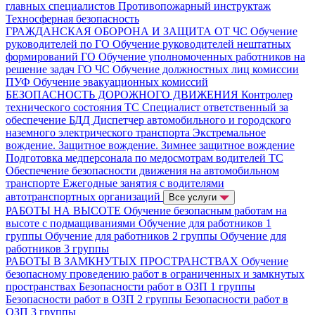
главных специалистов
Противопожарный инструктаж
Техносферная безопасность
ГРАЖДАНСКАЯ ОБОРОНА И ЗАЩИТА ОТ ЧС
Обучение
руководителей по ГО
Обучение руководителей нештатных
формирований ГО
Обучение уполномоченных работников на
решение задач ГО ЧС
Обучение должностных лиц комиссии
ПУФ
Обучение эвакуационных комиссий
БЕЗОПАСНОСТЬ ДОРОЖНОГО ДВИЖЕНИЯ
Контролер
технического состояния ТС
Специалист ответственный за
обеспечение БДД
Диспетчер автомобильного и городского
наземного электрического транспорта
Экстремальное
вождение. Защитное вождение. Зимнее защитное вождение
Подготовка медперсонала по медосмотрам водителей ТС
Обеспечение безопасности движения на автомобильном
транспорте
Ежегодные занятия с водителями
автотранспортных организаций
Все услуги
РАБОТЫ НА ВЫСОТЕ
Обучение безопасным работам на
высоте с подмащиваниями
Обучение для работников 1
группы
Обучение для работников 2 группы
Обучение для
работников 3 группы
РАБОТЫ В ЗАМКНУТЫХ ПРОСТРАНСТВАХ
Обучение
безопасному проведению работ в ограниченных и замкнутых
пространствах
Безопасности работ в ОЗП 1 группы
Безопасности работ в ОЗП 2 группы
Безопасности работ в
ОЗП 3 группы