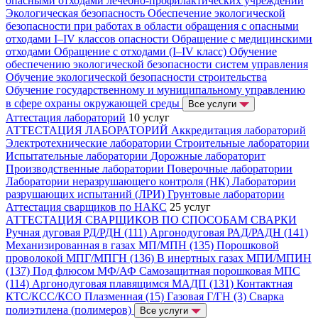
опасными отходами лечебно-профилактических учреждений
Экологическая безопасность
Обеспечение экологической
безопасности при работах в области обращения с опасными
отходами I–IV классов опасности
Обращение с медицинскими
отходами
Обращение с отходами (I–IV класс)
Обучение
обеспечению экологической безопасности систем управления
Обучение экологической безопасности строительства
Обучение государственному и муниципальному управлению
в сфере охраны окружающей среды
Все услуги
Аттестация лабораторий
10 услуг
АТТЕСТАЦИЯ ЛАБОРАТОРИЙ
Аккредитация лабораторий
Электротехнические лаборатории
Строительные лаборатории
Испытательные лаборатории
Дорожные лабораторит
Производственные лаборатории
Поверочные лаборатории
Лаборатории неразрушающего контроля (НК)
Лаборатории
разрушающих испытаний (ЛРИ)
Грунтовые лаборатории
Аттестация сварщиков по НАКС
25 услуг
АТТЕСТАЦИЯ СВАРЩИКОВ ПО СПОСОБАМ СВАРКИ
Ручная дуговая РД/РДН (111)
Аргонодуговая РАД/РАДН (141)
Механизированная в газах МП/МПН (135)
Порошковой
проволокой МПГ/МПГН (136)
В инертных газах МПИ/МПИН
(137)
Под флюсом МФ/АФ
Самозащитная порошковая МПС
(114)
Аргонодуговая плавящимся МАДП (131)
Контактная
КТС/КСС/КСО
Плазменная (15)
Газовая Г/ГН (3)
Сварка
полиэтилена (полимеров)
Все услуги