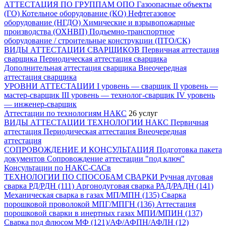
АТТЕСТАЦИЯ ПО ГРУППАМ ОПО
Газоопасные объекты
(ГО)
Котельное оборудование (КО)
Нефтегазовое
оборудование (НГДО)
Химические и взрывопожарные
производства (ОХНВП)
Подъемно-транспортное
оборудование / строительные конструкции (ПТО/СК)
ВИДЫ АТТЕСТАЦИИ СВАРЩИКОВ
Первичная аттестация
сварщика
Периодическая аттестация сварщика
Дополнительная аттестация сварщика
Внеочередная
аттестация сварщика
УРОВНИ АТТЕСТАЦИИ
I уровень — сварщик
II уровень —
мастер-сварщик
III уровень — технолог-сварщик
IV уровень
— инженер-сварщик
Аттестации по технологиям НАКС
26 услуг
ВИДЫ АТТЕСТАЦИИ ТЕХНОЛОГИИ НАКС
Первичная
аттестация
Периодическая аттестация
Внеочередная
аттестация
СОПРОВОЖДЕНИЕ И КОНСУЛЬТАЦИЯ
Подготовка пакета
документов
Сопровождение аттестации "под ключ"
Консультации по НАКС-САСв
ТЕХНОЛОГИИ ПО СПОСОБАМ СВАРКИ
Ручная дуговая
сварка РД/РДН (111)
Аргонодуговая сварка РАД/РАДН (141)
Механическая сварка в газах МП/МПН (135)
Сварка
порошковой проволокой МПГ/МПГН (136)
Аттестация
порошковой сварки в инертных газах МПИ/МПИН (137)
Сварка под флюсом МФ (121)/АФ/АФПН/АФЛН (12)