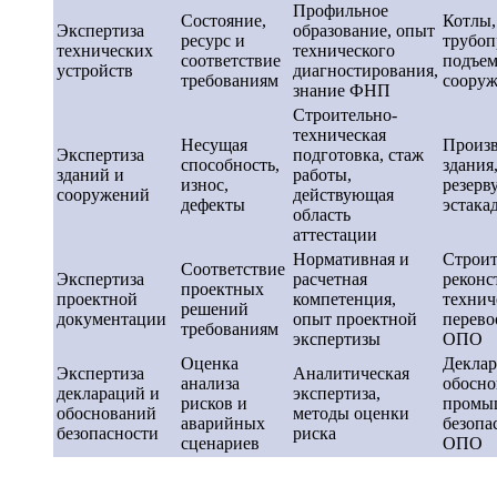
Профильное
Состояние,
Котлы,
Экспертиза
образование, опыт
ресурс и
трубоп
технических
технического
соответствие
подъе
устройств
диагностирования,
требованиям
соору
знание ФНП
Строительно-
техническая
Несущая
Произ
Экспертиза
подготовка, стаж
способность,
здания
зданий и
работы,
износ,
резерв
сооружений
действующая
дефекты
эстака
область
аттестации
Нормативная и
Строит
Соответствие
Экспертиза
расчетная
реконс
проектных
проектной
компетенция,
технич
решений
документации
опыт проектной
перево
требованиям
экспертизы
ОПО
Оценка
Деклар
Экспертиза
Аналитическая
анализа
обосно
деклараций и
экспертиза,
рисков и
промы
обоснований
методы оценки
аварийных
безопа
безопасности
риска
сценариев
ОПО