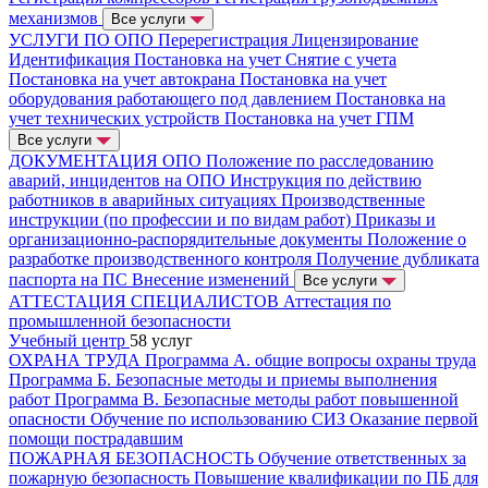
механизмов
Все услуги
УСЛУГИ ПО ОПО
Перерегистрация
Лицензирование
Идентификация
Постановка на учет
Снятие с учета
Постановка на учет автокрана
Постановка на учет
оборудования работающего под давлением
Постановка на
учет технических устройств
Постановка на учет ГПМ
Все услуги
ДОКУМЕНТАЦИЯ ОПО
Положение по расследованию
аварий, инцидентов на ОПО
Инструкция по действию
работников в аварийных ситуациях
Производственные
инструкции (по профессии и по видам работ)
Приказы и
организационно-распорядительные документы
Положение о
разработке производственного контроля
Получение дубликата
паспорта на ПС
Внесение изменений
Все услуги
АТТЕСТАЦИЯ СПЕЦИАЛИСТОВ
Аттестация по
промышленной безопасности
Учебный центр
58 услуг
ОХРАНА ТРУДА
Программа А. общие вопросы охраны труда
Программа Б. Безопасные методы и приемы выполнения
работ
Программа В. Безопасные методы работ повышенной
опасности
Обучение по использованию СИЗ
Оказание первой
помощи пострадавшим
ПОЖАРНАЯ БЕЗОПАСНОСТЬ
Обучение ответственных за
пожарную безопасность
Повышение квалификации по ПБ для