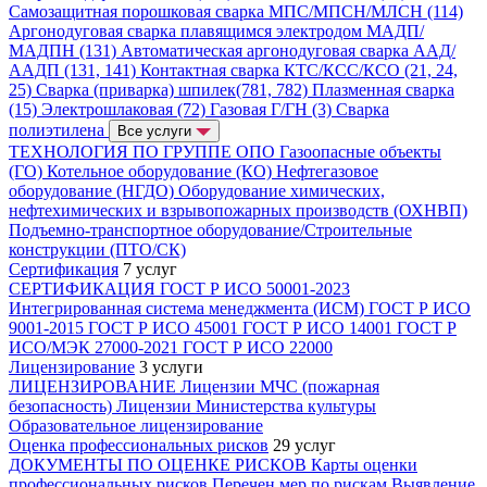
Самозащитная порошковая сварка МПС/МПСН/МЛСН (114)
Аргонодуговая сварка плавящимся электродом МАДП/
МАДПН (131)
Автоматическая аргонодуговая сварка ААД/
ААДП (131, 141)
Контактная сварка КТС/КСС/КСО (21, 24,
25)
Сварка (приварка) шпилек(781, 782)
Плазменная сварка
(15)
Электрошлаковая (72)
Газовая Г/ГН (3)
Сварка
полиэтилена
Все услуги
ТЕХНОЛОГИЯ ПО ГРУППЕ ОПО
Газоопасные объекты
(ГО)
Котельное оборудование (КО)
Нефтегазовое
оборудование (НГДО)
Оборудование химических,
нефтехимических и взрывопожарных производств (ОХНВП)
Подъемно-транспортное оборудование/Строительные
конструкции (ПТО/СК)
Сертификация
7 услуг
СЕРТИФИКАЦИЯ
ГОСТ Р ИСО 50001-2023
Интегрированная система менеджмента (ИСМ)
ГОСТ Р ИСО
9001-2015
ГОСТ Р ИСО 45001
ГОСТ Р ИСО 14001
ГОСТ Р
ИСО/МЭК 27000-2021
ГОСТ Р ИСО 22000
Лицензирование
3 услуги
ЛИЦЕНЗИРОВАНИЕ
Лицензии МЧС (пожарная
безопасность)
Лицензии Министерства культуры
Образовательное лицензирование
Оценка профессиональных рисков
29 услуг
ДОКУМЕНТЫ ПО ОЦЕНКЕ РИСКОВ
Карты оценки
профессиональных рисков
Перечен мер по рискам
Выявление