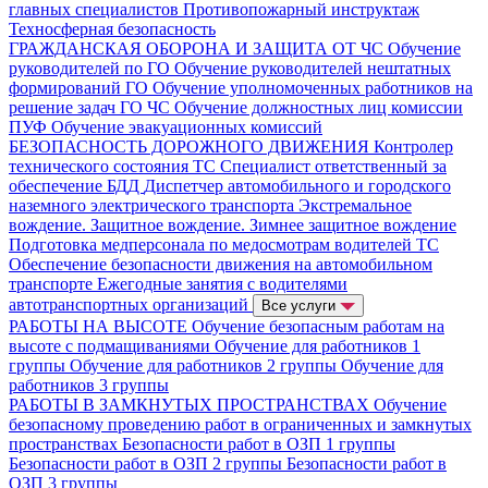
главных специалистов
Противопожарный инструктаж
Техносферная безопасность
ГРАЖДАНСКАЯ ОБОРОНА И ЗАЩИТА ОТ ЧС
Обучение
руководителей по ГО
Обучение руководителей нештатных
формирований ГО
Обучение уполномоченных работников на
решение задач ГО ЧС
Обучение должностных лиц комиссии
ПУФ
Обучение эвакуационных комиссий
БЕЗОПАСНОСТЬ ДОРОЖНОГО ДВИЖЕНИЯ
Контролер
технического состояния ТС
Специалист ответственный за
обеспечение БДД
Диспетчер автомобильного и городского
наземного электрического транспорта
Экстремальное
вождение. Защитное вождение. Зимнее защитное вождение
Подготовка медперсонала по медосмотрам водителей ТС
Обеспечение безопасности движения на автомобильном
транспорте
Ежегодные занятия с водителями
автотранспортных организаций
Все услуги
РАБОТЫ НА ВЫСОТЕ
Обучение безопасным работам на
высоте с подмащиваниями
Обучение для работников 1
группы
Обучение для работников 2 группы
Обучение для
работников 3 группы
РАБОТЫ В ЗАМКНУТЫХ ПРОСТРАНСТВАХ
Обучение
безопасному проведению работ в ограниченных и замкнутых
пространствах
Безопасности работ в ОЗП 1 группы
Безопасности работ в ОЗП 2 группы
Безопасности работ в
ОЗП 3 группы