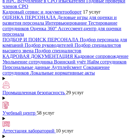
в НРС
Вступление в СРО изыскателей
Годовые проверки
членов СРО
Кадровый сервис и документооборот
17 услуг
ОЦЕНКА ПЕРСОНАЛА
Деловые игры для оценки и
развития персонала
Интервьюирование
Тестирование
сотрудников
Оценка 360°
Ассессмент-центр для оценки
персонала
ПОДБОР И ПОИСК ПЕРСОНАЛА
Подбор персонала для
компаний
Подбор руководителей
Подбор специалистов
высшего звена
Подбор специалистов
КАДРОВАЯ ДОКУМЕНТАЦИЯ
Кадровое сопровождение
Увольнение сотрудника
Воинский учёт
Найм сотрудников
Персональные данные
Аутплейсмент
Сокращение
сотрудников
Локальные нормативные акты
Промышленная безопасность
29 услуг
Учебный центр
58 услуг
Аттестация лабораторий
10 услуг