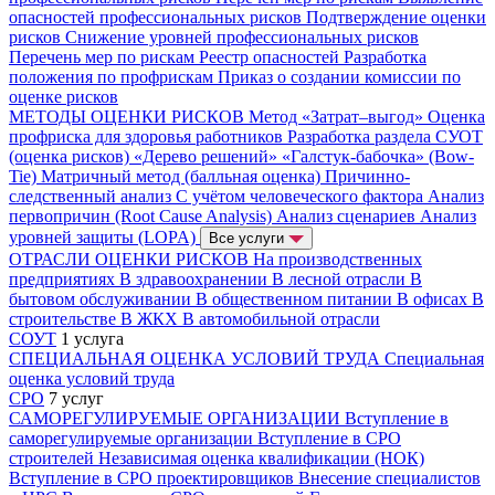
опасностей профессиональных рисков
Подтверждение оценки
рисков
Снижение уровней профессиональных рисков
Перечень мер по рискам
Реестр опасностей
Разработка
положения по профрискам
Приказ о создании комиссии по
оценке рисков
МЕТОДЫ ОЦЕНКИ РИСКОВ
Метод «Затрат–выгод»
Оценка
профриска для здоровья работников
Разработка раздела СУОТ
(оценка рисков)
«Дерево решений»
«Галстук-бабочка» (Bow-
Tie)
Матричный метод (балльная оценка)
Причинно-
следственный анализ
С учётом человеческого фактора
Анализ
первопричин (Root Cause Analysis)
Анализ сценариев
Анализ
уровней защиты (LOPA)
Все услуги
ОТРАСЛИ ОЦЕНКИ РИСКОВ
На производственных
предприятиях
В здравоохранении
В лесной отрасли
В
бытовом обслуживании
В общественном питании
В офисах
В
строительстве
В ЖКХ
В автомобильной отрасли
СОУТ
1 услуга
СПЕЦИАЛЬНАЯ ОЦЕНКА УСЛОВИЙ ТРУДА
Специальная
оценка условий труда
СРО
7 услуг
САМОРЕГУЛИРУЕМЫЕ ОРГАНИЗАЦИИ
Вступление в
саморегулируемые организации
Вступление в СРО
строителей
Независимая оценка квалификации (НОК)
Вступление в СРО проектировщиков
Внесение специалистов