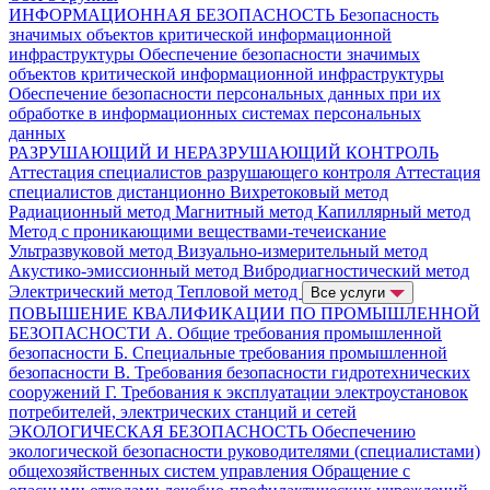
ИНФОРМАЦИОННАЯ БЕЗОПАСНОСТЬ
Безопасность
значимых объектов критической информационной
инфраструктуры
Обеспечение безопасности значимых
объектов критической информационной инфраструктуры
Обеспечение безопасности персональных данных при их
обработке в информационных системах персональных
данных
РАЗРУШАЮЩИЙ И НЕРАЗРУШАЮЩИЙ КОНТРОЛЬ
Аттестация специалистов разрушающего контроля
Аттестация
специалистов дистанционно
Вихретоковый метод
Радиационный метод
Магнитный метод
Капиллярный метод
Метод с проникающими веществами-течеискание
Ультразвуковой метод
Визуально-измерительный метод
Акустико-эмиссионный метод
Вибродиагностический метод
Электрический метод
Тепловой метод
Все услуги
ПОВЫШЕНИЕ КВАЛИФИКАЦИИ ПО ПРОМЫШЛЕННОЙ
БЕЗОПАСНОСТИ
А. Общие требования промышленной
безопасности
Б. Специальные требования промышленной
безопасности
В. Требования безопасности гидротехнических
сооружений
Г. Требования к эксплуатации электроустановок
потребителей, электрических станций и сетей
ЭКОЛОГИЧЕСКАЯ БЕЗОПАСНОСТЬ
Обеспечению
экологической безопасности руководителями (специалистами)
общехозяйственных систем управления
Обращение с