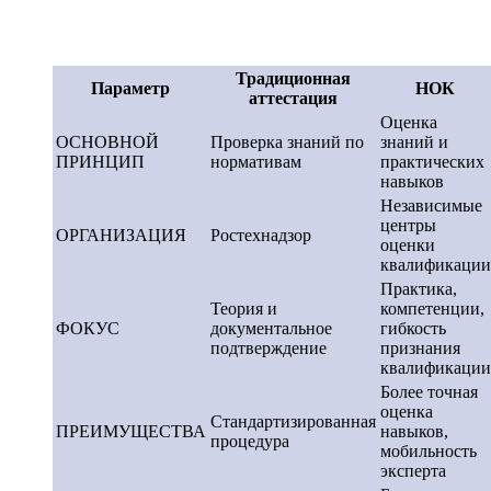
Традиционная
Параметр
НОК
аттестация
Оценка
ОСНОВНОЙ
Проверка знаний по
знаний и
ПРИНЦИП
нормативам
практических
навыков
Независимые
центры
ОРГАНИЗАЦИЯ
Ростехнадзор
оценки
квалификации
Практика,
Теория и
компетенции,
ФОКУС
документальное
гибкость
подтверждение
признания
квалификации
Более точная
оценка
Стандартизированная
ПРЕИМУЩЕСТВА
навыков,
процедура
мобильность
эксперта